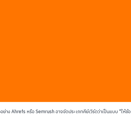
งใหม่สูงเกิน 85% ซึ่งบ่งบอกว่าเนื้อหาไม่ตรงกับความต้องการ
กที่ผิดพลาด
ินมองว่าโดเมนนี้มักง่าย
เหมือนหุ่นยนต์
้นหาจนถึงการจัดทำดัชนี
หาด้วยเอไอ) อย่างแม่นยำ เป็นตัวตัดสินว่าหน้าเว็บของคุณจะติดอันดับจร
ะเชื่อมต่อ API (ซอฟต์แวร์ที่ทำหน้าที่เป็นสะพานเชื่อมระบบ) ใดๆ ทีมข
ค่ข้อมูล (Informational) ออกจากคำค้นหาที่ต้องการซื้อสินค้า (Transact
รณ์จะสมบูรณ์แบบแค่ไหนก็ตาม
ย่าง Ahrefs หรือ Semrush อาจจัดประเภทคีย์เวิร์ดว่าเป็นแบบ "ให้ข้อมูล