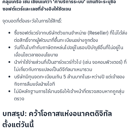
คลุมเครือ เช่น เขียนแค่ว่า 'ค่าบริการระบบ' แทนที่จะระบุชื่อ
ซอฟต์แวร์และเลขที่อ้างอิงให้ชัดเจน
จุดบอดที่ต้องระวังในการใช้สิทธิ์:
ซื้อซอฟต์แวร์จากบริษัทตัวแทนจำหน่าย (Reseller) ที่ไม่ได้ส่ง
ต่อสิทธิ์จากผู้พัฒนาที่ขึ้นทะเบียนอย่างถูกต้อง
วันที่ในใบกำกับภาษีตกหล่นไปอยู่ในรอบปีบัญชีอื่นที่ไม่อยู่ใน
เงื่อนไขเวลาของนโยบาย
นำค่าใช้จ่ายส่วนที่เป็นฮาร์ดแวร์ทั่วไป (เช่น จอคอมพิวเตอร์) ที่
ไม่เกี่ยวกับการแปลงเป็นดิจิทัลมาเหมารวม
บริษัทมีทุนจดทะเบียนเกิน 5 ล้านบาทในระหว่างปี แต่เจ้าของ
กิจการลืมแจ้งฝ่ายไอที
ไม่มีหลักฐานการใช้งานจริงให้เจ้าหน้าที่ตรวจสอบหากถูกสุ่ม
ตรวจ
บทสรุป: คว้าโอกาสแห่งอนาคตดิจิทัล
ตั้งแต่วันนี้