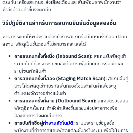
ตรงกัน เครื่องสแกนจะส่งเสียงเตือนและสั่นเพื่อบอกพนักงานว่า
กำลังนำสินค้าขึ้นรถผิดคัน
วิธีปฏิบัติงานสำหรับการสแกนยืนยันข้อมูลสองชั้น
การวางระบบให้พนักงานต้องทำการสแกนยืนยันทุกครั้งก่อนเปลี่ยน
สถานะพัสดุเป็นขั้นตอนที่ไม่สามารถละเลยได้
การสแกนครั้งที่หนึ่ง (Inbound Scan):
สแกนรับพัสดุเข้า
ระบบทันทีที่ลงจากรถขนส่งต้นทางเพื่อยืนยันการรับเข้าและ
ระบุโซนพักสินค้า
การสแกนครั้งที่สอง (Staging Match Scan):
สแกนจับคู่
บาร์โค้ดพัสดุเข้ากับรหัสพื้นที่ของโซนพักสินค้าเพื่อระบุ
ตำแหน่งจัดวางอย่างแม่นยำ
การสแกนครั้งที่สาม (Outbound Scan):
สแกนตรวจสอบ
พัสดุอีกครั้งขณะกำลังลำเลียงขึ้นรถขนส่งปลายทางเพื่อ
ป้องกันการส่งผิดเส้นทาง
การบันทึกชื่อผู้
ทำงานอัตโนมัติ
:
ระบบจะระบุข้อมูลชื่อ
พนักงานที่ทำการสแกนพัสดุแต่ละชิ้นลงในระบบเพื่อใช้ในการ