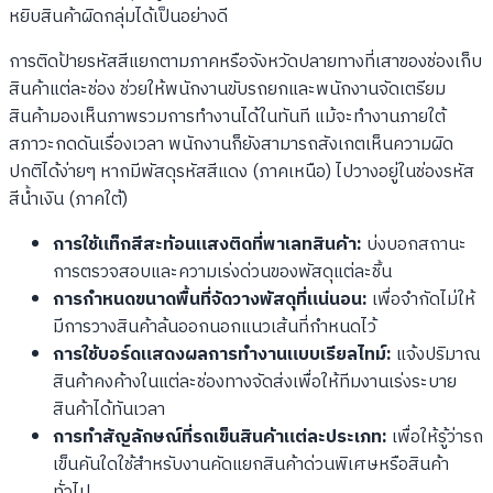
หยิบสินค้าผิดกลุ่มได้เป็นอย่างดี
การติดป้ายรหัสสีแยกตามภาคหรือจังหวัดปลายทางที่เสาของช่องเก็บ
สินค้าแต่ละช่อง ช่วยให้พนักงานขับรถยกและพนักงานจัดเตรียม
สินค้ามองเห็นภาพรวมการทำงานได้ในทันที แม้จะทำงานภายใต้
สภาวะกดดันเรื่องเวลา พนักงานก็ยังสามารถสังเกตเห็นความผิด
ปกติได้ง่ายๆ หากมีพัสดุรหัสสีแดง (ภาคเหนือ) ไปวางอยู่ในช่องรหัส
สีน้ำเงิน (ภาคใต้)
การใช้แท็กสีสะท้อนแสงติดที่พาเลทสินค้า:
บ่งบอกสถานะ
การตรวจสอบและความเร่งด่วนของพัสดุแต่ละชิ้น
การกำหนดขนาดพื้นที่จัดวางพัสดุที่แน่นอน:
เพื่อจำกัดไม่ให้
มีการวางสินค้าล้นออกนอกแนวเส้นที่กำหนดไว้
การใช้บอร์ดแสดงผลการทำงานแบบเรียลไทม์:
แจ้งปริมาณ
สินค้าคงค้างในแต่ละช่องทางจัดส่งเพื่อให้ทีมงานเร่งระบาย
สินค้าได้ทันเวลา
การทำสัญลักษณ์ที่รถเข็นสินค้าแต่ละประเภท:
เพื่อให้รู้ว่ารถ
เข็นคันใดใช้สำหรับงานคัดแยกสินค้าด่วนพิเศษหรือสินค้า
ทั่วไป