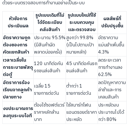
ด้วยระบบตรวจสอบการทำงานอย่างเป็นระบบ
รูปแบบเดิมที่ไม่
รูปแบบใหม่ที่ใช้
หัวข้อการ
ผลลัพธ์ที่
ได้จัดระเบียบ
ระบบควบคุม
ประเมินผล
ปรับปรุงขึ้น
คลังสินค้า
และตรวจสอบ
อัตราความถูก
ประมาณ 95.5%
สูงกว่า 99.8%
อัตราความ
ต้องของการ
(มีสินค้าผิด
(เป็นไปตามเป้า
แม่นยำเพิ่มขึ้น
คัดแยกสินค้า
พลาดบ่อยครั้ง)
หมายหลัก)
4.3%
เวลาเฉลี่ยใน
ลดระยะเวลา
120 นาทีต่อคัน
45 นาทีต่อคันรถ
การระบายพัสดุ
การทำงานลง
รถขนส่งสินค้า
ขนส่งสินค้า
ต่อตู้
62.5%
อัตราการร้อง
ลดปัญหาความ
เฉลี่ย 15
ต่ำกว่า 1
เรียนจากลูกค้า
ล่าช้าและการ
รายการต่อวัน
รายการต่อวัน
ปลายทาง
เคลมสินค้า
ต้องใช้ซอฟต์แวร์
ใช้สมาร์ทโฟน
ประหยัดงบ
งบประมาณการ
ราคาหลักล้าน
แอนดรอยด์ราคา
ประมาณไปได้
ลงทุนระบบไอที
บาท
ประหยัด
กว่า 80%