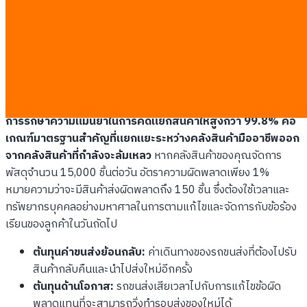
เอกสารที่เพิ่มขึ้น เมื่อพัสดุถูกส่งไปยังปลายทางที่ผิดพลาด
กระบวนการไหลกลับของสินค้าหรือโลจิสติกส์ย้อนกลับจะเริ่มต้นขึ้น
ทันที ซึ่งสร้างภาระงานให้กับเจ้าหน้าที่คลังสินค้าเป็นสองเท่า
กระบวนการนี้ไม่ได้ส่งผลกระทบแค่เพียงตัวเลขในบัญชีเท่านั้น แต่ยัง
รวมถึงความเชื่อมั่นของลูกค้าปลายทางที่ลดลงทุกครั้งที่สินค้าส่งถึง
มือล่าช้ากว่ากำหนด
การรักษาความแม่นยำในการคัดแยกสินค้าให้สูงกว่า 99.8% คือ
เกณฑ์มาตรฐานสำคัญที่แยกแยะระหว่างคลังสินค้ามืออาชีพออก
จากคลังสินค้าที่กำลังจะล้มเหลว
หากคลังสินค้าของคุณจัดการ
พัสดุจำนวน 15,000 ชิ้นต่อวัน อัตราความผิดพลาดเพียง 1%
หมายความว่าจะมีสินค้าส่งผิดพลาดถึง 150 ชิ้น ซึ่งต้องใช้เวลาและ
ทรัพยากรบุคคลอย่างมหาศาลในการตามแก้ไขและจัดการกับข้อร้อง
เรียนของลูกค้าในวันถัดไป
ต้นทุนค่าขนส่งย้อนกลับ:
ค่าเดินทางของรถขนส่งที่ต้องไปรับ
สินค้ากลับคืนและนำไปส่งใหม่อีกครั้ง
ต้นทุนด้านโอกาส:
รถขนส่งเสียเวลาไปกับการแก้ไขข้อผิด
พลาดแทนที่จะสามารถวิ่งทำรอบส่งของใหม่ได้