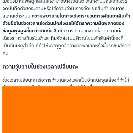
เมื่อปริมาณพัสดุหลั่งไหลเข้ามาอย่างรวดเร็ว พนักงานมักเลือกใช้วิธี
จดบันทึกด้วยกระดาษหรือใช้ความจำในการคัดแยกสินค้าแทนการ
สแกนเข้าระบบ
ความพยายามในการเร่งกระบวนการคัดแยกสินค้า
ด้วยมือในช่วงเวลาเร่งด่วนมักส่งผลให้อัตราความผิดพลาดของ
ข้อมูลพุ่งสูงขึ้นกว่าเดิมถึง 3 เท่า
การประสานงานที่ขาดความต่อ
เนื่องระหว่างทีมรับเข้าและทีมจัดส่งในบริเวณโซนพักสินค้านี้เองที่
เป็นต้นเหตุสำคัญที่ทำให้พัสดุถูกจัดวางผิดพาเลทหรือขึ้นรถขนส่งผิด
คัน
ความวุ่นวายในช่วงเวลาเปลี่ยนกะ
ช่วงเวลาเปลี่ยนกะหรือการทำงานล่วงเวลาเป็นอีกหนึ่งจุดเสี่ยงที่ทำให้
ข้อมูลสูญหายหรือเกิดความคลาดเคลื่อนได้ง่ายที่สุด
ข้อมูลขาดการส่งต่อ:
พนักงานกะใหม่ไม่ทราบสถานะการคัด
แยกพัสดุที่ยังค้างอยู่ในโซนพักสินค้า
การจัดวางสินค้าปะปน:
สินค้าที่รอการสแกนตรวจสอบถูกนำ
ไปวางรวมกับสินค้าที่ผ่านการคัดแยกเสร็จสิ้นแล้ว
การเร่งระบายสินค้า:
ความกดดันเรื่องเวลาส่งผลให้พนักงาน