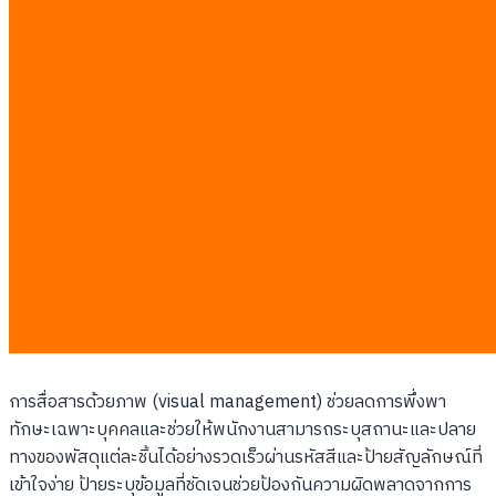
การกำหนดจุดเข้า-ออกทางเดียว:
มีประตูกั้นแยกส่วนการ
ทำงานและไม่อนุญาตให้พนักงานลัดขั้นตอนโดยไม่ผ่านจุด
ตรวจ
การติดตั้งป้ายสัญลักษณ์เตือนภัย:
ป้ายบอกทิศทางการ
เคลื่อนที่ของรถยกและพนักงานเดินเท้าอย่างชัดเจนทั่วทั้งคลัง
สินค้า
การตรวจสอบความสะอาดของเส้นทางเดินรถทุกชั่วโมง:
เพื่อไม่ให้มีเศษพาเลทหรือขยะมาขวางเส้นทางและทำให้
พนักงานต้องเลี่ยงเส้นทางปกติ
ขั้นตอนที่ 2: การจัดการโซนพักสินค้าด้วย
ระบบภาพและสี
การสื่อสารด้วยภาพ (visual management) ช่วยลดการพึ่งพา
ทักษะเฉพาะบุคคลและช่วยให้พนักงานสามารถระบุสถานะและปลาย
ทางของพัสดุแต่ละชิ้นได้อย่างรวดเร็วผ่านรหัสสีและป้ายสัญลักษณ์ที่
เข้าใจง่าย ป้ายระบุข้อมูลที่ชัดเจนช่วยป้องกันความผิดพลาดจากการ