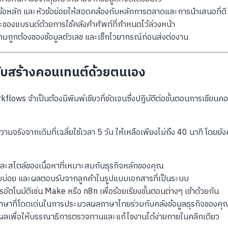
วข้อหลัก และหัวข้อย่อยให้สอดคล้องกับหลักการตลาดและการนำเสนอที่ดี
ะของแบรนด์ด้วยการใช้คลังคำศัพท์ที่กำหนดไว้ล่วงหน้า
มถูกต้องของข้อมูลตัวเลข และเช็กไวยากรณ์ก่อนส่งต่องาน
ับสร้างคอนเทนต์ด้วยตนเอง
lows จำเป็นต้องมีพิมพ์เขียวที่ชัดเจนซึ่งปฏิบัติต่อขั้นตอนการเขี
จริงจากเดิมที่เฉลี่ยใช้เวลา 5 วัน ให้เหลือเพียงไม่ถึง 40 นาที โด
้อและสไตล์ของเนื้อหาที่เหมาะสมกับธุรกิจหลักของคุณ
ี่พบบ่อย และผลตอบรับจากลูกค้าในรูปแบบเอกสารที่เป็นระบบ
ารอัตโนมัติเช่น Make หรือ n8n เพื่อร้อยเรียงขั้นตอนต่างๆ เข้าด้วยกัน
ภาษาที่โดดเด่นในการประมวลผลภาษาไทยร่วมกับคลังข้อมูลธุรกิจของคุ
ลเพื่อให้บรรณาธิการตรวจทานและแก้ไขงานได้ง่ายภายในคลิกเดียว