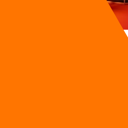
หนึ่งในกรุงเทพฯ ต้องเผชิญกับวิกฤตที่ตารางนัดหมายของคนไข้ลดลงอย
สุขภาพทีละชิ้น และการออกแบบกราฟิกทีละรูป กลายเป็นคอขวดขนาดใหญ่ที่
ุรกิจขนาดกลางสูญเสียทรัพยากรมากกว่า 120,000 บาทต่อเดือน ไปกับผลง
วามสม่ำเสมอ และปรับขนาดได้ตามความต้องการของตลาด การนำโครงสร้างร
การผลิตระดับอุตสาหกรรม
ี่อัลกอริทึมของแพลตฟอร์มต่างๆ ต้องการความสดใหม่และปริมาณที่สม่
่
แก้ไขคำผิดมากกว่า 30 ชั่วโมงต่อสัปดาห์
สร้างควบคุม ทำให้งบประมาณการตลาดบานปลายแต่ได้ผลลัพธ์ที่ไม่สอ
งเป็นช่วงที่ควรจะสร้างรายได้ได้มากที่สุด