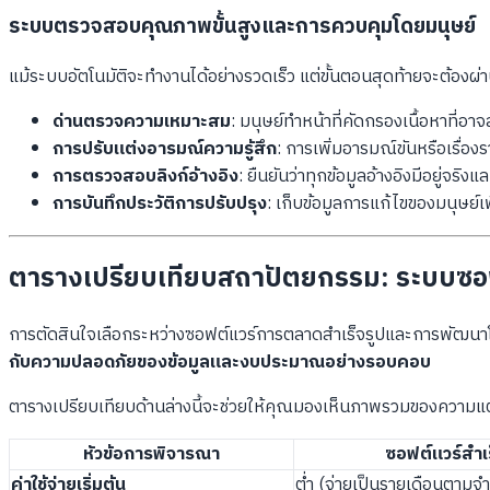
ระบบตรวจสอบคุณภาพขั้นสูงและการควบคุมโดยมนุษย์
แม้ระบบอัตโนมัติจะทำงานได้อย่างรวดเร็ว แต่ขั้นตอนสุดท้ายจะต้อ
ด่านตรวจความเหมาะสม
: มนุษย์ทำหน้าที่คัดกรองเนื้อหาที
การปรับแต่งอารมณ์ความรู้สึก
: การเพิ่มอารมณ์ขันหรือเรื่
การตรวจสอบลิงก์อ้างอิง
: ยืนยันว่าทุกข้อมูลอ้างอิงมีอยู่จริงแล
การบันทึกประวัติการปรับปรุง
: เก็บข้อมูลการแก้ไขของมนุษย์
ตารางเปรียบเทียบสถาปัตยกรรม: ระบบซอฟต์
การตัดสินใจเลือกระหว่างซอฟต์แวร์การตลาดสำเร็จรูปและการพัฒนาโครง
กับความปลอดภัยของข้อมูลและงบประมาณอย่างรอบคอบ
ตารางเปรียบเทียบด้านล่างนี้จะช่วยให้คุณมองเห็นภาพรวมของความแตกต
หัวข้อการพิจารณา
ซอฟต์แวร์สำเ
ค่าใช้จ่ายเริ่มต้น
ต่ำ (จ่ายเป็นรายเดือนตามจำ