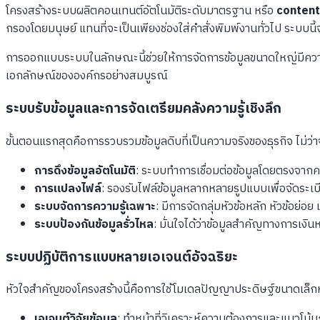
โครงสร้างระบบผลิตคอนเทนต์อัตโนมัติระดับมาตรฐาน หรือ
content
กรองโดยมนุษย์ แทนที่จะเป็นเพียงช่องใส่คำสั่งพิมพ์งานทั่วไป ระบบน
การออกแบบระบบในลักษณะนี้ช่วยให้การจัดการข้อมูลขนาดใหญ่มีความป
เอกลักษณ์ขององค์กรอย่างสมบูรณ์
ระบบรับข้อมูลและการจัดเตรียมคลังความรู้เชิงลึก
ขั้นตอนแรกสุดคือการรวบรวมข้อมูลดิบที่เป็นความจริงของธุรกิจ ไม่
การดึงข้อมูลอัตโนมัติ
: ระบบทำการเชื่อมต่อข้อมูลโดยตรงจาก
การแปลงไฟล์
: รองรับไฟล์ข้อมูลหลากหลายรูปแบบเพื่อจัดระเบี
ระบบจัดการความรู้เฉพาะ
: มีการจัดกลุ่มหัวข้อหลัก หัวข้อย
ระบบป้องกันข้อมูลรั่วไหล
: มั่นใจได้ว่าข้อมูลสำคัญทางการเง
ระบบปฏิบัติการแบบหลายเอเจนต์อัจฉริยะ
หัวใจสำคัญของโครงสร้างนี้คือการใช้โมเดลปัญญาประดิษฐ์ขนาดเล็ก
เอเจนต์วิจัยข้อมูล
: ทำหน้าที่วิเคราะห์ความต้องการและแนวโน้ม