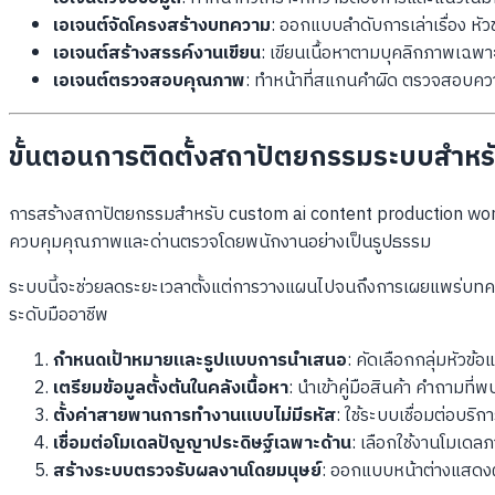
เอเจนต์จัดโครงสร้างบทความ
: ออกแบบลำดับการเล่าเรื่อง หั
เอเจนต์สร้างสรรค์งานเขียน
: เขียนเนื้อหาตามบุคลิกภาพเฉพา
เอเจนต์ตรวจสอบคุณภาพ
: ทำหน้าที่สแกนคำผิด ตรวจสอบควา
ขั้นตอนการติดตั้งสถาปัตยกรรมระบบสำหร
การสร้างสถาปัตยกรรมสำหรับ custom ai content production workf
ควบคุมคุณภาพและด่านตรวจโดยพนักงานอย่างเป็นรูปธรรม
ระบบนี้จะช่วยลดระยะเวลาตั้งแต่การวางแผนไปจนถึงการเผยแพร่บทความ
ระดับมืออาชีพ
กำหนดเป้าหมายและรูปแบบการนำเสนอ
: คัดเลือกกลุ่มหัวข
เตรียมข้อมูลตั้งต้นในคลังเนื้อหา
: นำเข้าคู่มือสินค้า คำถามท
ตั้งค่าสายพานการทำงานแบบไม่มีรหัส
: ใช้ระบบเชื่อมต่อบริก
เชื่อมต่อโมเดลปัญญาประดิษฐ์เฉพาะด้าน
: เลือกใช้งานโมเดล
สร้างระบบตรวจรับผลงานโดยมนุษย์
: ออกแบบหน้าต่างแสดงผ