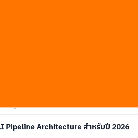
ตอนการผลิตเชิงเทคนิค จนไม่มีเวลาวางแผนภาพรวม
มการตลาดในธุรกิจไทย
งต่อข้อมูลที่ไม่มีมาตรฐานและการปรับปรุงแก้ไขแบบไร้ทิศทางระหว่
งที่มีความต้องการคอนเทนต์พร้อมกันจำนวนมาก
็นเพียงผู้ช่วยพิมพ์งาน โดยไม่มีการออกแบบระบบที่เชื่อมโยงกันอย่
มรู้ที่แท้จริง จะได้เพียงบทความทั่วไปที่ขาดเอกลักษณ์ขององค์กรอย่าง
ฝ่ายการตลาดและฝ่ายขายเฉลี่ยถึง 4 รอบต่อหนึ่งบทความ
ประโยคที่มีโครงสร้างไวยากรณ์ภาษาอังกฤษ ทำให้ต้องเสียเวลาปรับแต่ง
กระจายอยู่ในแชตส่วนตัว เอกสารส่วนตัว และอีเมลของพนักงาน
้เกิดปัญหาการลอกเลียนแบบผลงานโดยไม่ตั้งใจ
I Pipeline Architecture สำหรับปี 2026