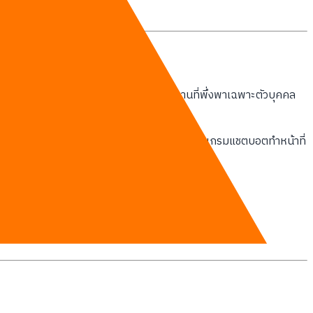
างนักเขียนและผู้ตรวจสอบ ระบบการทำงานที่พึ่งพาเฉพาะตัวบุคคล
างเป็นกระบวนการ
การโยนคำสั่งพิมพ์งานให้โปรแกรมแชตบอตทำหน้าที่
ชัดเจน
เนื้อหาใหม่ทั้งหมด