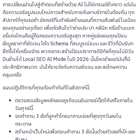
การเปลี่ยนผ่านไปสู่คำตอบที่สร้างด้วย AI ไม่ใช่เทรนด์ชั่วคราว แต่มัน
คือความจริงรูปแบบใหม่ถาวรสำหรับการค้นหาบริการในท้องถิ่น ทุก
สัปดาห์ที่คุณรอช้า อัลกอริทึมกำลังสร้างแผนที่ความสัมพันธ์ในเมือง
ของคุณอย่างดุเดือด เพื่อตัดสินใจว่าช่างประปา คลินิก หรือร้านเบเก
อรี่แห่งไหนคือผู้ถือครองความจริงสูงสุด หากคู่แข่งของคุณป้อน
ข้อมูลราคาที่ชัดเจน โค้ด Schema ที่สมบูรณ์แบบ และรีวิวที่มีบริบท
ลึกซึ้งให้เครื่องจักร พวกเขาจะสร้างป้อมปราการดิจิทัลที่คุณไม่มีวัน
ปีนข้ามได้ Local SEO AI Mode ในปี 2026 นั้นโหดร้ายแต่มันก็มี
ประสิทธิภาพมาก: มันให้รางวัลกับความชัดเจน และลงโทษความ
คลุมเครือ
แผนปฏิบัติการที่คุณต้องทำทันทีในสัปดาห์นี้:
ตรวจสอบข้อมูลหลักของธุรกิจบนอินเทอร์เน็ตให้เสร็จภายใน
วันศุกร์นี้
จดคำถาม 3 ข้อที่ลูกค้าโทรมาถามบ่อยที่สุดทุกวันลงใน
กระดาษ
สร้างหน้าเว็บใหม่เพื่อตอบคำถาม 3 ข้อนั้นด้วยตัวเลขที่เป๊ะและ
ฟันธง