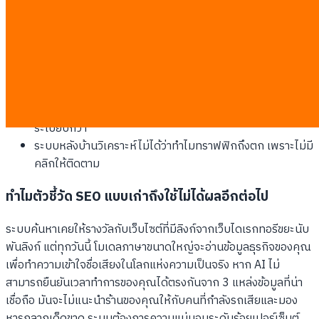
ค่าโฆษณา (CAC) พุ่งสูงขึ้น 45 ดอลลาร์ต่อลูกค้าหนึ่งคน
เพราะต้องซื้อแอดชดเชย
สูญเสียการควบคุมข้อความสื่อสารแบรนด์ เพราะ AI เป็นคน
เขียนสรุปให้คุณใหม่
จุดเกิดยอดขายย้ายไปอยู่บน Google แทนที่จะเป็นบนตะกร้า
สินค้าในเว็บคุณ
เสียเปรียบคู่แข่งรายเล็กกว่าที่มีข้อมูลดิจิทัลอัปเดตและเป็น
ระเบียบกว่า
ระบบหลังบ้านวิเคราะห์ไม่ได้ว่าทำไมทราฟฟิกถึงตก เพราะไม่มี
คลิกให้ติดตาม
ทำไมตัวชี้วัด SEO แบบเก่าถึงใช้ไม่ได้ผลอีกต่อไป
ระบบค้นหาเคยให้รางวัลกับเว็บไซต์ที่มีลิงก์จากเว็บไดเรกทอรีขยะนับ
พันลิงก์ แต่ทุกวันนี้ โมเดลภาษาขนาดใหญ่จะอ่านข้อมูลธุรกิจของคุณ
เพื่อทำความเข้าใจชื่อเสียงในโลกแห่งความเป็นจริง หาก AI ไม่
สามารถยืนยันเวลาทำการของคุณได้ตรงกันจาก 3 แหล่งข้อมูลที่น่า
เชื่อถือ มันจะไม่แนะนำร้านของคุณให้กับคนที่กำลังรถเสียและมอง
หารถลากเด็ดขาด ระบบต้องการความแน่นอนระดับร้อยเปอร์เซ็นต์