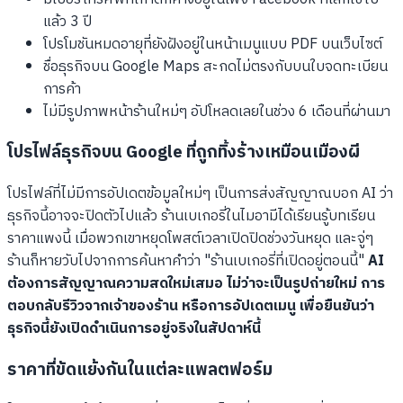
แล้ว 3 ปี
โปรโมชันหมดอายุที่ยังฝังอยู่ในหน้าเมนูแบบ PDF บนเว็บไซต์
ชื่อธุรกิจบน Google Maps สะกดไม่ตรงกับบนใบจดทะเบียน
การค้า
ไม่มีรูปภาพหน้าร้านใหม่ๆ อัปโหลดเลยในช่วง 6 เดือนที่ผ่านมา
โปรไฟล์ธุรกิจบน Google ที่ถูกทิ้งร้างเหมือนเมืองผี
โปรไฟล์ที่ไม่มีการอัปเดตข้อมูลใหม่ๆ เป็นการส่งสัญญาณบอก AI ว่า
ธุรกิจนี้อาจจะปิดตัวไปแล้ว ร้านเบเกอรี่ในไมอามีได้เรียนรู้บทเรียน
ราคาแพงนี้ เมื่อพวกเขาหยุดโพสต์เวลาเปิดปิดช่วงวันหยุด และจู่ๆ
ร้านก็หายวับไปจากการค้นหาคำว่า "ร้านเบเกอรี่ที่เปิดอยู่ตอนนี้"
AI
ต้องการสัญญาณความสดใหม่เสมอ ไม่ว่าจะเป็นรูปถ่ายใหม่ การ
ตอบกลับรีวิวจากเจ้าของร้าน หรือการอัปเดตเมนู เพื่อยืนยันว่า
ธุรกิจนี้ยังเปิดดำเนินการอยู่จริงในสัปดาห์นี้
ราคาที่ขัดแย้งกันในแต่ละแพลตฟอร์ม