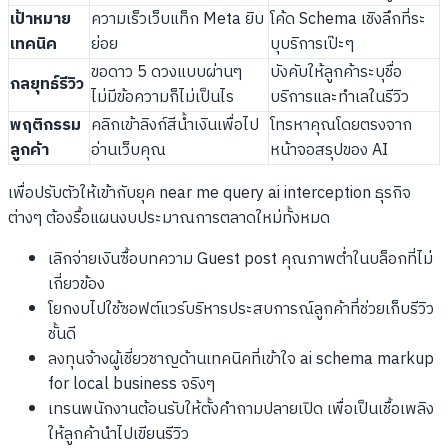
เป้าหมาย
ความเร็วเว็บแท็ก Meta ยิบ
โค้ด Schema เชิงลึกที่ระ
เทคนิค
ย่อย
บุบริการเป๊ะๆ
ขอดาว 5 ดวงแบบผ่านๆ
บังคับให้ลูกค้าระบุชื่อ
กลยุทธ์รีวิว
ไม่มีข้อความก็ไม่เป็นไร
บริการและทำเลในรีวิว
พฤติกรรม
คลิกเข้าลิงก์สีน้ำเงินเพื่อไป
โทรหาคุณโดยตรงจาก
ลูกค้า
อ่านเว็บคุณ
หน้าจอสรุปของ AI
เพื่อปรับตัวให้เข้ากับยุค near me query ai interception ธุรกิจ
ต่างๆ ต้องรื้อแผนงบประมาณการตลาดใหม่ทั้งหมด
เลิกจ่ายเงินซื้อบทความ Guest post คุณภาพต่ำในบล็อกที่ไม่
เกี่ยวข้อง
โยกงบไปใช้ซอฟต์แวร์บริหารประสบการณ์ลูกค้าที่ช่วยเก็บรีวิว
ชั้นดี
ลงทุนจ้างผู้เชี่ยวชาญด้านเทคนิคที่เข้าใจ ai schema markup
for local business จริงๆ
เทรนพนักงานต้อนรับให้ตั้งคำถามปลายเปิด เพื่อเป็นเชื้อเพลิง
ให้ลูกค้านำไปเขียนรีวิว