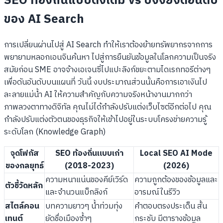
SEO ท้องถิ่นแบบดั้งเดิม vs ปัจจัยจัดอันดับ
ของ AI Search
การเปลี่ยนผ่านไปสู่ AI Search ทำให้เราต้องย้ายทรัพยากรจากการ
พยายามหลอกเอนจินค้นหา ไปสู่การยืนยันข้อมูลในโลกความเป็นจริง
สมัยก่อน SME อาจจ้างเอเจนซี่ไปแปะลิงก์ขยะตามไดเรกทอรีต่างๆ
เพื่อดันอันดับบนแผนที่ วันนี้ งบประมาณส่วนนั้นคือการเอาเงินไป
ละลายแม่น้ำ AI ให้ความสำคัญกับความจริงหน้างานมากกว่า
ภาพลวงตาทางดิจิทัล คุณไม่ได้กำลังปรับแต่งเว็บไซต์อีกต่อไป คุณ
กำลังปรับแต่งตัวตนของธุรกิจให้เข้าไปอยู่ในระบบโครงข่ายความรู้
ระดับโลก (Knowledge Graph)
จุดโฟกัส
SEO ท้องถิ่นแบบเก่า
Local SEO AI Mode
ของกลยุทธ์
(2018-2023)
(2026)
ความหนาแน่นของคีย์เวิร์ด
ความถูกต้องของข้อมูลและ
ตัวชี้วัดหลัก
และจำนวนแบ็กลิงก์
อารมณ์ในรีวิว
สไตล์คอน
บทความยาวๆ น้ำท่วมทุ่ง
คำตอบตรงประเด็น สั้น
เทนต์
ยัดชื่อเมืองซ้ำๆ
กระชับ มีตารางข้อมูล