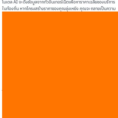
โมเดล AI จะดึงข้อมูลจากทั่วอินเทอร์เน็ตเพื่อหาราคาเฉลี่ยของบริการ
ในท้องถิ่น หากโครงสร้างราคาของคุณยุ่งเหยิง คุณจะกลายเป็นความ
เสี่ยงต่อคุณภาพคำตอบของระบบค้นหาทันที
จุดบอดเรื่องราคาที่ทำให้ AI งงและตัดคุณทิ้ง:
ไฟล์ PDF เมนูเก่าที่ติดอยู่ในแอปสั่งอาหารเดลิเวอรีค่ายที่สาม
ส่วนลดช่วงเปิดตัวที่ยังค้างอยู่ในโพสต์ Facebook เมื่อปีก่อน
ค่าปรึกษาแอบแฝงที่ลูกค้ามักไปบ่นด่าเอาไว้ในรีวิว
การไม่มีราคาเริ่มต้นระบุไว้ชัดเจนในหน้าบริการหลักบนเว็บไซต์
การซ่อนราคาแล้วบังคับให้ลูกค้าทักแชทเพื่อถามราคา (AI
เกลียดสิ่งนี้มาก)
ทำไมรีวิวถึงกลายเป็น Backlink แบบใหม่
ในยุค AI
รีวิวจากลูกค้าทำหน้าที่เป็นตัวยืนยันความน่าเชื่อถือหลักสำหรับ AI
Search เพราะโมเดลภาษาถูกฝึกมาให้อ่าน สรุป และให้คะแนนความ