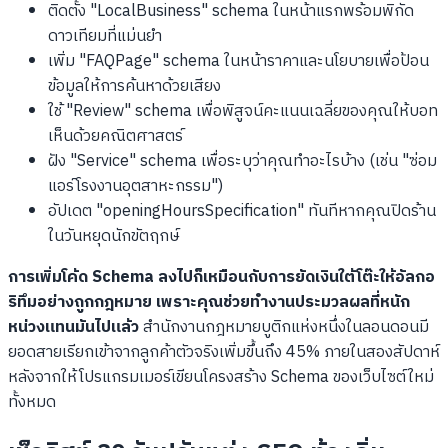
ติดตั้ง "LocalBusiness" schema ในหน้าแรกพร้อมพิกัด
ดาวเทียมที่แม่นยำ
เพิ่ม "FAQPage" schema ในหน้าราคาและนโยบายเพื่อป้อน
ข้อมูลให้การค้นหาด้วยเสียง
ใช้ "Review" schema เพื่อพิสูจน์คะแนนเฉลี่ยของคุณให้บอท
เห็นด้วยคณิตศาสตร์
ฝัง "Service" schema เพื่อระบุว่าคุณทำอะไรบ้าง (เช่น "ซ่อม
แอร์โรงงานอุตสาหะกรรม")
อัปเดต "openingHoursSpecification" ทันทีหากคุณปิดร้าน
ในวันหยุดนักขัตฤกษ์
การเพิ่มโค้ด Schema ลงไปก็เหมือนกับการยัดเงินใต้โต๊ะให้อัลกอ
ริทึมอย่างถูกกฎหมาย เพราะคุณช่วยทำงานประมวลผลที่หนัก
หน่วงแทนมันไปแล้ว
สำนักงานกฎหมายบูติกแห่งหนึ่งในลอนดอนมี
ยอดสายเรียกเข้าจากลูกค้าตัวจริงเพิ่มขึ้นถึง 45% ภายในสองสัปดาห์
หลังจากให้โปรแกรมเมอร์เขียนโครงสร้าง Schema ของเว็บไซต์ใหม่
ทั้งหมด