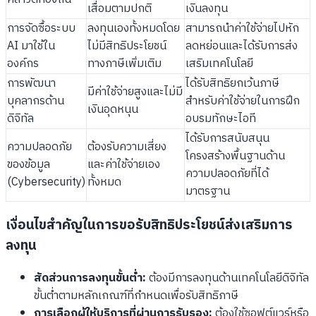
เสื่อมตามปกติ
เงินลงทุน
การจัดซื้อระบบ
ลงทุนเองทั้งหมดโดย
สามารถนำค่าใช้จ่ายไปหัก
AI มาใช้ใน
ไม่มีสิทธิประโยชน์
ลดหย่อนและได้รับการส่ง
องค์กร
ทางภาษีเพิ่มเติม
เสริมเทคโนโลยี
การพัฒนา
ได้รับสิทธิยกเว้นภาษี
มีค่าใช้จ่ายสูงและไม่มี
บุคลากรด้าน
สำหรับค่าใช้จ่ายในการฝึก
เงินอุดหนุน
ดิจิทัล
อบรมทักษะไอที
ได้รับการสนับสนุน
ความปลอดภัย
ต้องรับความเสี่ยง
โครงสร้างพื้นฐานด้าน
ของข้อมูล
และค่าใช้จ่ายเอง
ความปลอดภัยที่ได้
(Cybersecurity)
ทั้งหมด
มาตรฐาน
เงื่อนไขสำคัญในการขอรับสิทธิประโยชน์ส่งเสริมการ
ลงทุน
สัดส่วนการลงทุนขั้นต่ำ:
ต้องมีการลงทุนด้านเทคโนโลยีดิจิทัล
ขั้นต่ำตามหลักเกณฑ์ที่กำหนดเพื่อรับสิทธิภาษี
การเลือกผู้ให้บริการที่ผ่านการรับรอง:
ต้องใช้ซอฟต์แวร์หรือ