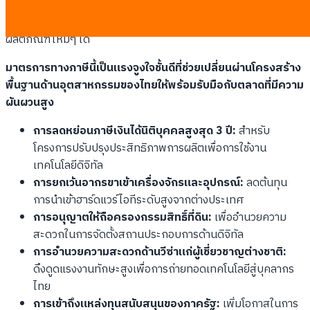
เร็วขึ้นกว่าเดิมถึง 1.5 เท่า เนื่องจากสามารถประหยัดเงินภาษีสะสม
ตลอดระยะเวลาโครงการ และนำเงินส่วนต่างนั้นไปหมุนเวียนพัฒนา
ผลิตภัณฑ์ใหม่ๆ ได้
มาตรการทางภาษีนี้เป็นแรงจูงใจชั้นดีที่ช่วยเปลี่ยนผ่านโครงสร้าง
พื้นฐานด้านอุตสาหกรรมของไทยให้พร้อมรับมือกับตลาดที่มีความ
ผันผวนสูง
การลดหย่อนภาษีเงินได้นิติบุคคลสูงสุด 3 ปี:
สำหรับ
โครงการปรับปรุงประสิทธิภาพการผลิตเพื่อการใช้งาน
เทคโนโลยีดิจิทัล
การยกเว้นอากรขาเข้าเครื่องจักรและอุปกรณ์:
ลดต้นทุน
การนำเข้าฮาร์ดแวร์ไอทีระดับสูงจากต่างประเทศ
การอนุญาตให้ถือครองกรรมสิทธิ์ที่ดิน:
เพื่ออำนวยความ
สะดวกในการจัดตั้งสถานประกอบการด้านดิจิทัล
การอำนวยความสะดวกด้านวีซ่าแก่ผู้เชี่ยวชาญต่างชาติ:
ดึงดูดแรงงานทักษะสูงเพื่อการถ่ายทอดเทคโนโลยีสู่บุคลากร
ไทย
การเข้าถึงแหล่งทุนสนับสนุนของภาครัฐ:
เพิ่มโอกาสในการ