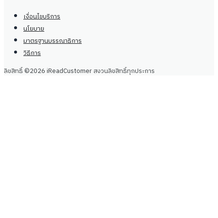
เงื่อนไขบริการ
นโยบาย
มาตรฐานบรรณาธิการ
วิธีการ
ลิขสิทธิ์ ©2026 iReadCustomer สงวนลิขสิทธิ์ทุกประการ