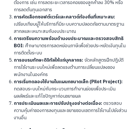
ต้องการ เช่น การลดระยะเวลารอคอยของลูกค้าลง 30% หรือ
การลดต้นทุนเอกสาร
การคัดเลือกซอฟต์แวร์และคลาวด์ท้องถิ่นที่เหมาะสม:
เปรียบเทียบผู้ให้บริการที่มีระบบความปลอดภัยตามมาตรฐาน
สากลและเหมาะสมกับงบประมาณ
การเตรียมความพร้อมด้านงบประมาณและตรวจสอบสิทธิ
BOI:
ศึกษามาตรการลดหย่อนภาษีเพื่อช่วยประหยัดเงินทุนใน
การติดตั้งระบบ
การอบรมทักษะดิจิทัลให้แก่บุคลากร:
จัดหลักสูตรฝึกปฏิบัติ
การใช้งานระบบใหม่เพื่อลดแรงต้านการเปลี่ยนแปลงของ
พนักงานในองค์กร
การเริ่มทดลองใช้งานในแผนกขนาดเล็ก (Pilot Project):
ทดสอบระบบใหม่กับกระบวนการทำงานย่อยเพื่อประเมิน
ผลลัพธ์และแก้ไขปัญหาก่อนขยายผล
การประเมินผลและการปรับปรุงอย่างต่อเนื่อง:
ตรวจสอบ
ความคุ้มค่าของการลงทุนและขยายขอบเขตการใช้งานไปยังส่วน
งานอื่น