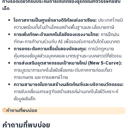
ทางรอดเดียวที่รับประกันการเติบโตของธุรกิจในศตวรรษที่ยี่สิบ
เอ็ด
โอกาสการเป็นศูนย์กลางดิจิทัลแห่งอาเซียน:
ประเทศไทยมี
ความพร้อมทั้งในด้านโครงสร้างพื้นฐานและนโยบายภาษี
การเพิ่มทักษะด้านเทคโนโลยีของแรงงานไทย:
การฝึกฝน
ทักษะการทำงานร่วมกับ AI เพื่อรองรับการเติบโตในอนาคต
การยกระดับความเชื่อมั่นของนักลงทุน:
การมีกฎหมาย
คุ้มครองข้อมูลส่วนบุคคลและมาตรฐานระบบคลาวด์ที่ชัดเจน
การส่งเสริมอุตสาหกรรมเป้าหมายใหม่ (New S-Curve):
การบูรณาการเทคโนโลยีเพื่อยกระดับภาคการท่องเที่ยว
การเกษตร และการแพทย์ไทย
ความสามารถในการสร้างผลิตภัณฑ์และบริการนวัตกรรม:
การขับเคลื่อนเศรษฐกิจสร้างสรรค์ผ่านเทคโนโลยีวิเคราะห์
ข้อมูลเชิงลึก
คำถามที่พบบ่อย
คำถามที่พบบ่อย