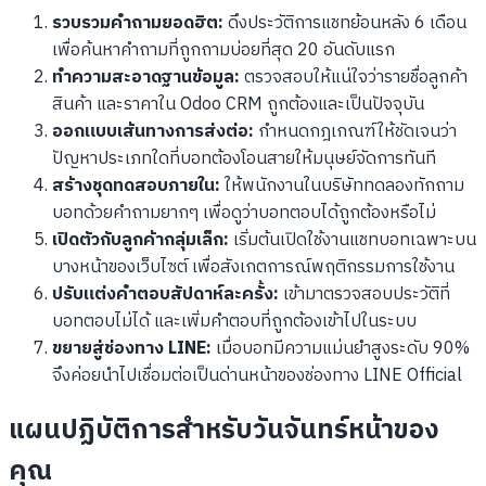
รวบรวมคำถามยอดฮิต:
ดึงประวัติการแชทย้อนหลัง 6 เดือน
เพื่อค้นหาคำถามที่ถูกถามบ่อยที่สุด 20 อันดับแรก
ทำความสะอาดฐานข้อมูล:
ตรวจสอบให้แน่ใจว่ารายชื่อลูกค้า
สินค้า และราคาใน Odoo CRM ถูกต้องและเป็นปัจจุบัน
ออกแบบเส้นทางการส่งต่อ:
กำหนดกฎเกณฑ์ให้ชัดเจนว่า
ปัญหาประเภทใดที่บอทต้องโอนสายให้มนุษย์จัดการทันที
สร้างชุดทดสอบภายใน:
ให้พนักงานในบริษัททดลองทักถาม
บอทด้วยคำถามยากๆ เพื่อดูว่าบอทตอบได้ถูกต้องหรือไม่
เปิดตัวกับลูกค้ากลุ่มเล็ก:
เริ่มต้นเปิดใช้งานแชทบอทเฉพาะบน
บางหน้าของเว็บไซต์ เพื่อสังเกตการณ์พฤติกรรมการใช้งาน
ปรับแต่งคำตอบสัปดาห์ละครั้ง:
เข้ามาตรวจสอบประวัติที่
บอทตอบไม่ได้ และเพิ่มคำตอบที่ถูกต้องเข้าไปในระบบ
ขยายสู่ช่องทาง LINE:
เมื่อบอทมีความแม่นยำสูงระดับ 90%
จึงค่อยนำไปเชื่อมต่อเป็นด่านหน้าของช่องทาง LINE Official
แผนปฏิบัติการสำหรับวันจันทร์หน้าของ
คุณ