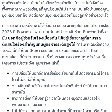
ลูกค้ารายสำคัญ แม้เทคโนโลยีจะก้าวหน้าเพียงใด แต่มันก็ยังต้อง
พึ่งพาคุณภาพของข้อมูลที่คุณป้อนเข้าไป หากระบบหลังบ้านของคุณ
ยุ่งเหยิง บอทก็จะส่งต่อความยุ่งเหยิงนั้นออกไปยังลูกค้าอย่างรวดเร็ว
ความผิดพลาดหนึ่งที่พบได้บ่อยคือ odoo ai implementation risks
2026 ที่เกิดจากการพยายามให้บอททำงานซับซ้อนเกินกว่าหน้าที่ของ
มัน
บอทคือผู้ช่วยรับเรื่องเบื้องต้น ไม่ใช่ผู้เชี่ยวชาญที่สามารถ
ตัดสินใจเรื่องสำคัญแทนผู้บริหารระดับสูงได้
การเพิกเฉยต่อความ
จริงข้อนี้ทำให้เกิดปัญหา customer experience ai chatbot
mistakes ที่ทำลายความน่าเชื่อถือของแบรนด์ หากคุณกำลังจะเริ่ม
โครงการ โปรดระวังหลุมพรางเหล่านี้:
การปล่อยให้บอทจัดการข้อร้องเรียนที่เต็มไปด้วยอารมณ์โกรธ
โดยไม่ส่งต่อให้มนุษย์
ฐานข้อมูลสินค้ามีราคาไม่ตรงกับหน้าเว็บไซต์ ทำให้บอทเสนอ
ราคาผิด
ขาดการตั้งค่าให้บอทรู้ว่าเวลาไหนควรหยุดตอบแล้วรอให้
พนักงานมารับช่วงต่อ
ไม่ได้ทำการทดสอบระบบกับคำถามที่มีความกำกวมหรือเขียน