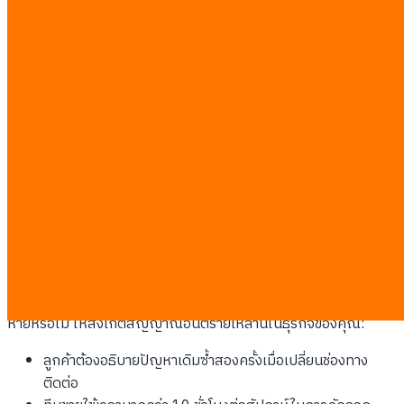
การแยกช่องทางแชทออกจากระบบฐานข้อมูลลูกค้า ทำให้ธุรกิจสูญ
เสียรายได้และสร้างภาระงานซ้ำซ้อนให้ทีมสนับสนุนทุกวัน ธุรกิจขนาด
กลางหลายแห่งยังคงใช้พนักงานสลับหน้าจอไปมาเพื่อตอบ LINE
แล้วค่อยมากรอกข้อมูลลงระบบ Odoo CRM แบบแมนนวล
กระบวนการนี้ทำให้เกิดข้อผิดพลาดและข้อมูลตกหล่น
ปัญหาความกระจัดกระจายของข้อมูล
ข้อมูลลูกค้าที่ถูกทิ้งไว้ในแอปพลิเคชันแชทโดยไม่ได้บันทึกลงระบบ
ส่วนกลาง คือต้นทุนแฝงที่ทำลายผลกำไรอย่างเงียบๆ
เมื่อพนักงาน
ลาออก ประวัติการพูดคุยและความชอบของลูกค้ามักจะหายไป
พร้อมกับพวกเขา ทำให้คุณต้องเริ่มต้นสร้างความสัมพันธ์ใหม่
ทั้งหมด
หากคุณต้องการทราบว่าระบบปัจจุบันของคุณกำลังสร้างความเสีย
หายหรือไม่ ให้สังเกตสัญญาณอันตรายเหล่านี้ในธุรกิจของคุณ:
ลูกค้าต้องอธิบายปัญหาเดิมซ้ำสองครั้งเมื่อเปลี่ยนช่องทาง
ติดต่อ