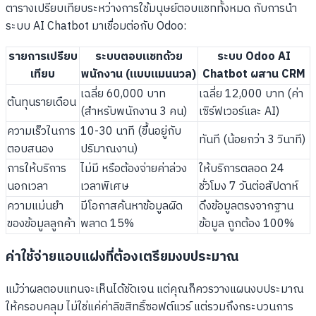
ตารางเปรียบเทียบระหว่างการใช้มนุษย์ตอบแชททั้งหมด กับการนำ
ระบบ AI Chatbot มาเชื่อมต่อกับ Odoo:
รายการเปรียบ
ระบบตอบแชทด้วย
ระบบ Odoo AI
เทียบ
พนักงาน (แบบแมนนวล)
Chatbot ผสาน CRM
เฉลี่ย 60,000 บาท
เฉลี่ย 12,000 บาท (ค่า
ต้นทุนรายเดือน
(สำหรับพนักงาน 3 คน)
เซิร์ฟเวอร์และ AI)
ความเร็วในการ
10-30 นาที (ขึ้นอยู่กับ
ทันที (น้อยกว่า 3 วินาที)
ตอบสนอง
ปริมาณงาน)
การให้บริการ
ไม่มี หรือต้องจ่ายค่าล่วง
ให้บริการตลอด 24
นอกเวลา
เวลาพิเศษ
ชั่วโมง 7 วันต่อสัปดาห์
ความแม่นยำ
มีโอกาสค้นหาข้อมูลผิด
ดึงข้อมูลตรงจากฐาน
ของข้อมูลลูกค้า
พลาด 15%
ข้อมูล ถูกต้อง 100%
ค่าใช้จ่ายแอบแฝงที่ต้องเตรียมงบประมาณ
แม้ว่าผลตอบแทนจะเห็นได้ชัดเจน แต่คุณก็ควรวางแผนงบประมาณ
ให้ครอบคลุม ไม่ใช่แค่ค่าลิขสิทธิ์ซอฟต์แวร์ แต่รวมถึงกระบวนการ