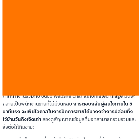
ส่งแบบสอบถามความพึงพอใจกลับไปทาง LINE ทันทีที่ปิด
งาน
เปลี่ยนแชทบนเว็บไซต์ให้เป็นเครื่องมือผลิต
ยอดขาย
แชทบอทบนเว็บไซต์ที่เชื่อมต่อกับระบบ CRM ทำหน้าที่คัดกรองผู้
เยี่ยมชมที่ไม่เปิดเผยตัวตน โดยประเมินจากคำถามของพวกเขา และ
สร้างโปรไฟล์ลูกค้าเป้าหมายให้ทีมขายโดยอัตโนมัติ ระบบนี้ช่วยให้คุณ
สามารถตอบสนองผู้ที่สนใจซื้อจริงๆ ได้รวดเร็วกว่าคู่แข่ง
หน้าต่างแชทเล็กๆ มุมล่างขวาของเว็บไซต์มักจะถูกมองข้าม แต่หากตั้ง
ค่าให้ทำงานร่วมกับ odoo website chat automated triage มันจะ
กลายเป็นพนักงานขายที่ไม่มีวันหลับ
การตอบกลับผู้สนใจภายใน 5
นาทีแรก จะเพิ่มโอกาสในการปิดการขายได้มากกว่าการปล่อยทิ้ง
ไว้ข้ามวันถึงเจ็ดเท่า
ลองดูสัญญาณข้อมูลที่บอทสามารถรวบรวมและ
ส่งต่อให้ทีมขาย: