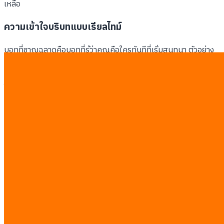
เหลือ
ความเข้าใจบริบทแบบเรียลไทม์
บอทที่ชาญฉลาดคือบอทที่รู้ว่าคุณคือใครทันทีที่เริ่มสนทนา ตัวอย่าง
เช่น บริษัทขายอุปกรณ์การแพทย์ชื่อ MedTech Asia สามารถลด
เวลาตอบคำถามลงได้ 60% เมื่อบอทสามารถเชื่อมโยงหมายเลข
โทรศัพท์ในแชทเข้ากับประวัติการซื้อในระบบได้ทันที
การที่บอทสา
มารถแจ้งสถานะการจัดส่งได้ทันทีโดยที่ลูกค้ายังไม่ได้พิมพ์ถาม
คือจุดเปลี่ยนสำคัญที่สร้างความประทับใจขั้นสุด
ข้อแตกต่างระหว่างบอทแบบเก่าและระบบ AI ที่เชื่อมต่อสมบูรณ์แบบ
มีดังนี้:
บอทเก่าถามชื่อและอีเมลใหม่ทุกครั้ง AI ปี 2026 ดึงข้อมูลจาก
ฐานข้อมูลโดยอัตโนมัติ
บอทเก่าให้คำตอบแบบกว้างๆ AI ปี 2026 ให้คำตอบพร้อม
หมายเลขคำสั่งซื้อที่เจาะจง
บอทเก่าโอนสายให้พนักงานแบบสุ่ม AI ปี 2026 โอนสายให้