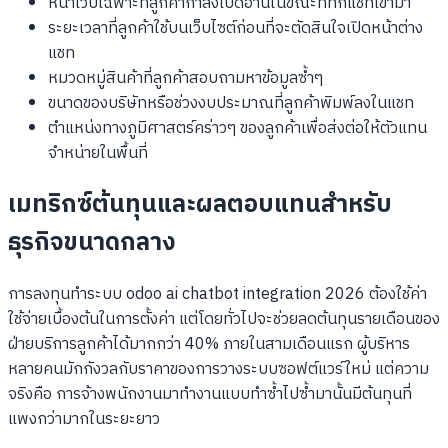
หน้าเว็บเฉพาะที่ลูกค้ากำลังเปิดอ่านในขณะที่ทักแชทเข้ามา
ระยะเวลาที่ลูกค้าใช้บนเว็บไซต์ก่อนที่จะตัดสินใจเปิดหน้าต่าง
แชท
หมวดหมู่สินค้าที่ลูกค้าสอบถามหาข้อมูลซ้ำๆ
ขนาดของบริษัทหรือช่วงงบประมาณที่ลูกค้าพิมพ์ลงในแชท
ตำแหน่งทางภูมิศาสตร์คร่าวๆ ของลูกค้าเพื่อส่งต่อให้ตัวแทน
จำหน่ายในพื้นที่
เมทริกซ์ต้นทุนและผลตอบแทนสำหรับ
ธุรกิจขนาดกลาง
การลงทุนทำระบบ odoo ai chatbot integration 2026 ต้องใช้ค่า
ใช้จ่ายเบื้องต้นในการตั้งค่า แต่โดยทั่วไปจะช่วยลดต้นทุนรายเดือนของ
ฝ่ายบริการลูกค้าได้มากกว่า 40% ภายในสามเดือนแรก ผู้บริหาร
หลายคนมักกังวลกับราคาของการวางระบบซอฟต์แวร์ใหม่ แต่ความ
จริงคือ การจ้างพนักงานมาทำงานแบบทำซ้ำไปซ้ำมานั้นมีต้นทุนที่
แพงกว่ามากในระยะยาว