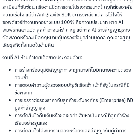
ระเบียบที่ซับซ้อน หรืองานปิดการขายโปรเจกต์ขนาดใหญ่ที่ต้องอาศัย
ความเชื่อใจ แม้ว่า Antigravity SDK จะทรงพลัง แต่การไว้ใจให้
ซอฟต์แวร์ทำงานทุกอย่างแบบ 100% คือความประมาท หาก AI
พิมพ์รหัสผ่านผิด ลูกค้าอาจแค่รำคาญ แต่หาก AI ร่างสัญญาธุรกิจ
ผิดพลาดหรือละเมิดกฎหมายคุ้มครองข้อมูลส่วนบุคคล คุณอาจสูญ
เสียธุรกิจทั้งหมดในข้ามคืน
งานที่ AI ห้ามทำโดยเด็ดขาดประกอบด้วย:
การร่างหรืออนุมัติสัญญาทางกฎหมายที่ไม่มีทนายความตรวจ
สอบซ้ำ
การตอบคำถามผู้ตรวจสอบบัญชีหรือเจ้าหน้าที่รัฐในกรณีที่มี
ข้อพิพาท
การเจรจาต่อรองราคากับลูกค้าระดับองค์กร (Enterprise) ที่มี
มูลค่าสัญญาสูง
การตัดสินใจคืนเงินหรือชดเชยค่าเสียหายในกรณีที่ลูกค้าร้อง
เรียนอย่างรุนแรง
การตัดสินใจไล่พนักงานออกหรือยกเลิกสัญญากับคู่ค้าทาง