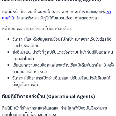
ทีมนี้มีหน้าที่นำเงินเข้าบริษัทโดยตรง พวกเขาจะทำงานเชิงรุกเพื่อ
หา
ลูกค้าใหม่
และสร้างการรับรู้ให้กับแบรนด์ของคุณตลอดเวลา
หน้าที่หลักของทีมสร้างรายได้ประกอบด้วย:
วิเคราะห์และดึงข้อมูลรายชื่อบริษัทเป้าหมายจากเว็บไซต์ธุรกิจ
และโซเชียลมีเดีย
ส่งอีเมลแนะนำตัวที่ถูกปรับแต่งข้อความให้เข้ากับผู้รับแต่ละคน
แบบอัตโนมัติ
เขียนบทความลงบล็อกและโพสต์โซเชียลมีเดียสัปดาห์ละ 3 ครั้ง
ตามคีย์เวิร์ดที่กำหนด
วิเคราะห์อัตราการเปิดอ่านอีเมลและปรับเปลี่ยนหัวข้ออีเมลให้
ดึงดูดใจมากขึ้น
ทีมปฏิบัติการหลังบ้าน (Operational Agents)
ทีมนี้มีหน้าที่รักษากระแสเงินสดและทำให้ลูกค้าปัจจุบันมีความสุข
ที่สุดโดยที่คุณไม่ต้องลงมือทำเอง