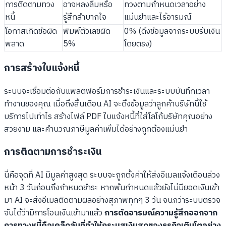
การติดตามทวง
อาจหลงลืมหรือ
ทวงตามกำหนดเวลาอย่าง
หนี้
รู้สึกลำบากใจ
แม่นยำและไร้อารมณ์
โอกาสเกิดข้อผิด
พิมพ์ตัวเลขผิด
0% (ดึงข้อมูลจากระบบรับเงิน
พลาด
5%
โดยตรง)
การสร้างใบแจ้งหนี้
ระบบจะเชื่อมต่อกับแพลตฟอร์มการชำระเงินและระบบบันทึกเวลา
ทำงานของคุณ เมื่อถึงสิ้นเดือน AI จะดึงข้อมูลว่าลูกค้าบริษัทนี้ใช้
บริการไปเท่าไร สร้างไฟล์ PDF ใบแจ้งหนี้ที่ใส่โลโก้บริษัทคุณอย่าง
สวยงาม และคำนวณภาษีมูลค่าเพิ่มได้อย่างถูกต้องแม่นยำ
การติดตามการชำระเงิน
นี่คือจุดที่ AI มีมูลค่าสูงสุด ระบบจะถูกตั้งค่าให้ส่งอีเมลแจ้งเตือนล่วง
หน้า 3 วันก่อนถึงกำหนดชำระ หากพ้นกำหนดแล้วยังไม่มียอดเงินเข้า
มา AI จะส่งอีเมลติดตามผลอย่างสุภาพทุกๆ 3 วัน จนกว่าระบบตรวจ
จับได้ว่ามีการโอนเงินเข้ามาแล้ว
การตัดอารมณ์ความรู้สึกออกจาก
การทวงหนี้คือเคล็ดลับที่ทำให้กระแสเงินสดของธุรกิจเติบโตอย่าง