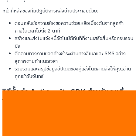
หน้าที่หลักของทีมปฏิบัติการหลังบ้านประกอบด้วย:
ตอบกลับข้อความร้องขอความช่วยเหลือเบื้องต้นจากลูกค้า
ภายในเวลาไม่ถึง 2 นาที
สร้างและส่งใบแจ้งหนี้อัตโนมัติทันทีที่งานเสร็จสิ้นหรือครบรอบ
บิล
ติดตามทวงถามยอดค้างชำระผ่านทางอีเมลและ SMS อย่าง
สุภาพตามกำหนดเวลา
รวบรวมและสรุปข้อมูลอัปเดตของคู่แข่งในตลาดส่งให้คุณอ่าน
ทุกเช้าวันจันทร์
วิธีตั้งค่า Antigravity SDK สำหรับคนที่
ไม่ใช่โปรแกรมเมอร์
เจ้าของธุรกิจที่ไม่เชี่ยวชาญด้านเทคโนโลยีสามารถติดตั้งชุดเครื่องมือ
Antigravity SDK ได้ภายในไม่ถึงหนึ่งชั่วโมง เพียงแค่คัดลอกไฟล์
ต้นแบบและวางกุญแจดิจิทัล (API Keys) ลงในไฟล์ข้อความธรรมดา