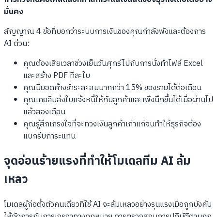
มั่นคง
สัญญาณ 4 ข้อที่บอกว่าระบบการเงินของคุณกำลังพังและต้องการ
AI ด่วน:
คุณต้องเสียเวลาช่วงเย็นวันศุกร์ไปกับการนั่งทำไฟล์ Excel
และสร้าง PDF ทีละใบ
คุณมียอดค้างชำระสะสมมากกว่า 15% ของรายได้ต่อเดือน
คุณเคยลืมส่งใบแจ้งหนี้ให้กับลูกค้าและเพิ่งนึกขึ้นได้เมื่อผ่านไป
แล้วสองเดือน
คุณรู้สึกเกรงใจที่จะทวงเงินลูกค้าเก่าแก่จนทำให้ธุรกิจต้อง
แบกรับภาระแทน
จุดอ่อนร้ายแรงที่ทำให้โมเดลทีม AI ล้ม
เหลว
โมเดลผู้ก่อตั้งตัวคนเดียวที่ใช้ AI จะล้มเหลวอย่างรุนแรงเมื่อถูกบังคับ
ให้จัดการกับการเจรจาทางกฎหมาย การตรวจสอบการปฏิบัติตามกฎ