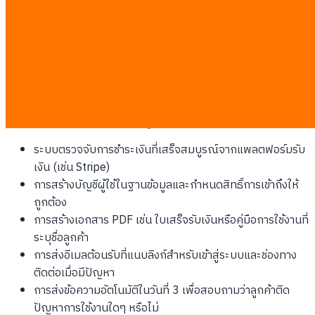
การทำด้วยมนุษย์: ใช้เวลา 4 ชั่วโมงต่อสัปดาห์, ต้นทุน 5,000
บาท, ลูกค้าต้องรออีเมลตอบกลับเฉลี่ย 12 ชั่วโมง
การทำด้วย AI: ใช้เวลา 0 ชั่วโมงต่อสัปดาห์, ต้นทุน 150 บาท
(ค่าประมวลผลเซิร์ฟเวอร์), ลูกค้าได้รับรหัสผ่านและเอกสาร
ภายใน 3 วินาที
ขั้นตอนมาตรฐานที่ระบบรับรองลูกค้าใหม่ต้องมีประกอบด้วย:
ระบบตรวจจับการชำระเงินที่เสร็จสมบูรณ์จากแพลตฟอร์มรับ
เงิน (เช่น Stripe)
การสร้างบัญชีผู้ใช้ในฐานข้อมูลและกำหนดสิทธิ์การเข้าถึงให้
ถูกต้อง
การสร้างเอกสาร PDF เช่น ใบเสร็จรับเงินหรือคู่มือการใช้งานที่
ระบุชื่อลูกค้า
การส่งอีเมลต้อนรับที่แนบลิงก์สำหรับเข้าสู่ระบบและช่องทาง
ติดต่อเมื่อมีปัญหา
การส่งข้อความอัตโนมัติในวันที่ 3 เพื่อสอบถามว่าลูกค้าติด
ปัญหาการใช้งานใดๆ หรือไม่