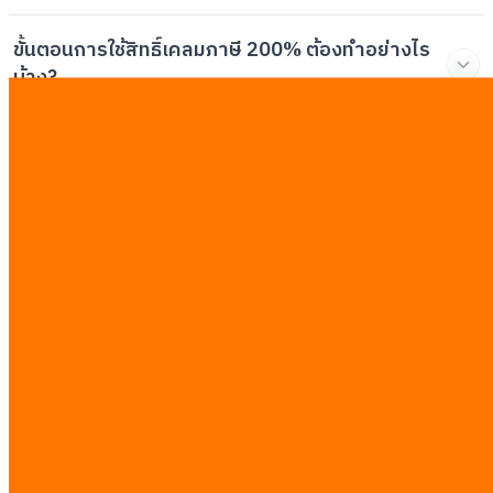
ขั้นตอนการใช้สิทธิ์เคลมภาษี 200% ต้องทำอย่างไร
บ้าง?
โซลูชันของ iRead ช่วยสนับสนุนความต้องการด้าน
ภาษีนี้อย่างไร?
บทความที่เกี่ยวข้อง
ดูทั้งหมด