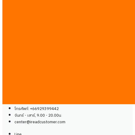
คำนวณ ROI ระบบ AI
โซลูชัน
กรณีศึกษา
ร่วมเป็นพาร์ทเนอร์
สื่อและช่องทาง
ติดต่อเรา
บล็อก
คู่มือ
ร่วมงานกับเรา
ติดต่อเรา
ติดต่อเรา
Line
โทรศัพท์: +66929399442
จันทร์ - เสาร์, 9.00 - 20.00น
center@
ireadcustomer.com
Line