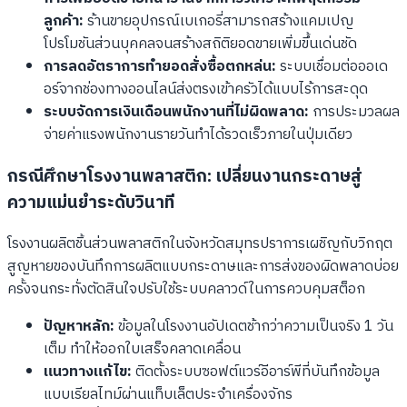
ลูกค้า:
ร้านขายอุปกรณ์เบเกอรี่สามารถสร้างแคมเปญ
โปรโมชันส่วนบุคคลจนสร้างสถิติยอดขายเพิ่มขึ้นเด่นชัด
การลดอัตราการทำยอดสั่งซื้อตกหล่น:
ระบบเชื่อมต่อออเด
อร์จากช่องทางออนไลน์ส่งตรงเข้าครัวได้แบบไร้การสะดุด
ระบบจัดการเงินเดือนพนักงานที่ไม่ผิดพลาด:
การประมวลผล
จ่ายค่าแรงพนักงานรายวันทำได้รวดเร็วภายในปุ่มเดียว
กรณีศึกษาโรงงานพลาสติก: เปลี่ยนงานกระดาษสู่
ความแม่นยำระดับวินาที
โรงงานผลิตชิ้นส่วนพลาสติกในจังหวัดสมุทรปราการเผชิญกับวิกฤต
สูญหายของบันทึกการผลิตแบบกระดาษและการส่งของผิดพลาดบ่อย
ครั้งจนกระทั่งตัดสินใจปรับใช้ระบบคลาวด์ในการควบคุมสต็อก
ปัญหาหลัก:
ข้อมูลในโรงงานอัปเดตช้ากว่าความเป็นจริง 1 วัน
เต็ม ทำให้ออกใบเสร็จคลาดเคลื่อน
แนวทางแก้ไข:
ติดตั้งระบบซอฟต์แวร์อีอาร์พีที่บันทึกข้อมูล
แบบเรียลไทม์ผ่านแท็บเล็ตประจำเครื่องจักร