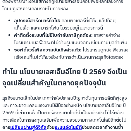
ต้องพิจารณาเงื่อนไขทางกฎหมายอย่างรอบคอบเพื่อหลีกเลี่ยงการ
โดนปฏิเสธการเคลมภาษีในภายหลัง
อุปกรณ์ฮาร์ดแวร์ทั่วไป:
คอมพิวเตอร์ตั้งโต๊ะ, แล็ปท็อป,
แท็บเล็ต และสมาร์ทโฟน ไม่รวมอยู่ในมาตรการนี้
ค่าติดตั้งระบบที่ไม่มีใบกำกับภาษีถูกต้อง:
รายจ่ายค่าจ้าง
โปรแกรมเมอร์อิสระที่ไม่ผ่านรูปแบบจดทะเบียนภาษีมูลค่าเพิ่ม
ซอฟต์แวร์เพื่อความบันเทิงส่วนตัว:
โปรแกรมดูหนัง ฟังเพลง
หรือเกมที่ไม่ได้เกี่ยวข้องกับการดำเนินงานทางธุรกิจโดยตรง
ทำไม นโยบายเอสเอ็มอีไทย ปี 2569 จึงเป็น
จุดเปลี่ยนสำคัญในตลาดยุคปัจจุบัน
ธุรกิจขนาดเล็กในประเทศกำลังประสบปัญหาต้นทุนการผลิตที่พุ่งสูง
และภาวะขาดแคลนแรงงานมีฝีมืออย่างหนัก นโยบายเอสเอ็มอีไทย ปี
2569 นี้เข้ามาเพื่อเป็นตัวเร่งการเติบโตที่จำเป็นอย่างยิ่ง ไม่ใช่เพียง
ทางเลือกในการลงทุนเสริมเพื่อความสวยงามทางเทคโนโลยีอีกต่อไป
การ
เปลี่ยนผ่านสู่ดิจิทัล
ด้วย
ระบบอัตโนมัติ
ช่วยลดเวลาทำงานซ้ำ