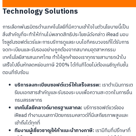
Technology Solutions
การเลือกพันธมิตรด้านเทคโนโลยีที่มีความเข้าใจในตัวนโยบายนี้เป็น
สิ่งสำคัญที่จะทำให้ท่านไม่พลาดสิทธิประโยชน์ดังกล่าว iRead มอบ
โซลูชันซอฟต์แวร์และการบริการดูแลระบบไอทีครบวงจรที่ได้รับการ
จดทะเบียนและรับรองอย่างถูกต้องจากสมาคมอุตสาหกรรม
เทคโนโลยีสารสนเทศไทย ทำให้ลูกค้าของเราทุกรายสามารถนำใบ
เสร็จไปยื่นหักลดหย่อนภาษี 200% ได้ทันทีโดยไม่ต้องเผชิญกับขั้น
ตอนที่ซับซ้อน
บริการลงทะเบียนซอฟต์แวร์ให้เสร็จสรรพ:
เราดำเนินการเต
รียมเอกสารสำคัญและรับรองระบบเพื่อความสะดวกในการยื่น
กรมสรรพากร
เทคโนโลยีคลาวด์มาตรฐานสากล:
บริการซอฟต์แวร์ของ
iRead ทำงานบนสถาปัตยกรรมคลาวด์ที่มีเสถียรภาพสูงและ
เข้าถึงได้ทุกที่
ทีมงานผู้เชี่ยวชาญให้คำแนะนำทางภาษี:
เรามีทีมที่ปรึกษาที่