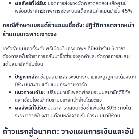
ผลลัพธ์ที่ได้รับ:
ยอดการส่งของผิดพลาดลดลงเหลือศูนย์
พร้อมประสิทธิภาพการจัดระบบสต็อกสินค้าแม่นยำขึ้น 45%
กรณีศึกษาแบรนด์ร้านขนมชื่อดัง: ปฏิวัติการตลาดหน้า
ร้านแบบเฉพาะเจาะจง
เครือร้านเบเกอรี่ระดับพรีเมียมในกรุงเทพฯ ที่มีหน้าร้าน 5 สาขา
ต้องการเพิ่มอัตราการกลับมาซื้อซ้ำของลูกค้าและจัดการการสะสม
แต้มสมาชิกที่ซับซ้อน
ปัญหาหลัก:
ข้อมูลสมาชิกกระจัดกระจายและสูญหายเนื่องจาก
ใช้ระบบสะสมแต้มแบบกระดาษการ์ด
แนวทางแก้ไข:
เปลี่ยนมาใช้แพลตฟอร์มระบบสมาชิกดิจิทัล
และเชื่อมโยงเข้ากับระบบขายหน้าร้านโดยตรง
ผลลัพธ์ที่ได้รับ:
อัตราการกลับมาซื้อซ้ำเพิ่มขึ้น 30% ภายใน
ระยะเวลาเพียงสามเดือนหลังจากเริ่มนำระบบมาใช้งาน
ก้าวแรกสู่อนาคต: วางแผนการเงินและอัป