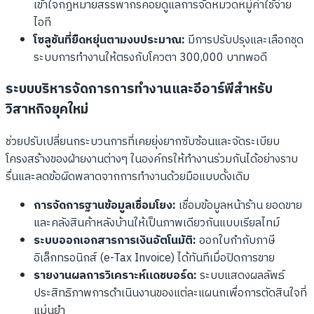
เข้าใจกฎหมายสรรพากรคอยดูแลการจัดหมวดหมู่ค่าใช้จ่าย
ไอที
โซลูชันที่ยืดหยุ่นตามงบประมาณ:
มีการปรับปรุงและเลือกชุด
ระบบการทำงานให้ตรงกับโควตา 300,000 บาทพอดี
ระบบบริหารจัดการการทำงานและอีอาร์พีสำหรับ
วิสาหกิจยุคใหม่
ช่วยปรับเปลี่ยนกระบวนการที่เคยยุ่งยากซับซ้อนและจัดระเบียบ
โครงสร้างของฝ่ายงานต่างๆ ในองค์กรให้ทำงานร่วมกันได้อย่างราบ
รื่นและลดข้อผิดพลาดจากการทำงานด้วยมือแบบดั้งเดิม
การจัดการฐานข้อมูลเชื่อมโยง:
เชื่อมข้อมูลหน้าร้าน ยอดขาย
และคลังสินค้าหลังบ้านให้เป็นภาพเดียวกันแบบเรียลไทม์
ระบบออกเอกสารการเงินอัตโนมัติ:
ออกใบกำกับภาษี
อิเล็กทรอนิกส์ (e-Tax Invoice) ได้ทันทีเมื่อปิดการขาย
รายงานผลการวิเคราะห์แดชบอร์ด:
ระบบแสดงผลลัพธ์
ประสิทธิภาพการดำเนินงานของแต่ละแผนกเพื่อการตัดสินใจที่
แม่นยำ