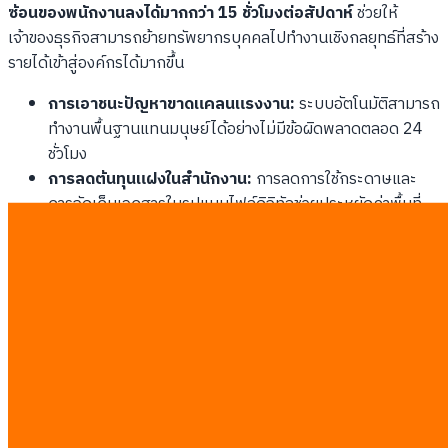
ซ้อนของพนักงานลงได้มากกว่า 15 ชั่วโมงต่อสัปดาห์
ช่วยให้
เจ้าของธุรกิจสามารถย้ายทรัพยากรบุคคลไปทำงานเชิงกลยุทธ์ที่สร้าง
รายได้เข้าสู่องค์กรได้มากขึ้น
การเอาชนะปัญหาขาดแคลนแรงงาน:
ระบบอัตโนมัติสามารถ
ทำงานพื้นฐานแทนมนุษย์ได้อย่างไม่มีข้อผิดพลาดตลอด 24
ชั่วโมง
การลดต้นทุนแฝงในสำนักงาน:
การลดการใช้กระดาษและ
การจัดเก็บเอกสารในรูปแบบไฟล์ดิจิทัลช่วยประหยัดค่าพื้นที่
และวัสดุสิ้นเปลือง
การตอบสนองความต้องการผู้บริโภคที่เร็วขึ้น:
ลูกค้ายุคใหม่
ต้องการบริการที่รวดเร็วและการเชื่อมโยงข้อมูลแบบเรียลไทม์
การเพิ่มความน่าเชื่อถือทางบัญชี:
ระบบบัญชีดิจิทัลช่วยให้
ข้อมูลการเงินของบริษัทสะอาดและพร้อมยื่นกู้ธนาคาร
เกณฑ์การพิจารณาคุณสมบัติสำหรับธุรกิจ
สัญชาติไทยและต่างชาติ