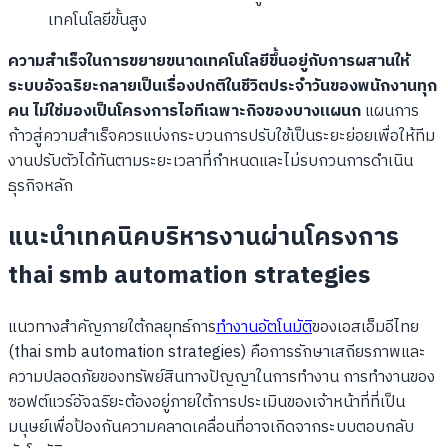
เทคโนโลยีขั้นสูง
ความสำเร็จในการขยายขนาดเทคโนโลยีขึ้นอยู่กับการผสานให้
ระบบอัจฉริยะกลายเป็นเรื่องปกติในชีวิตประจำวันของพนักงานทุก
คน ไม่ใช่มองเป็นโครงการไอทีเฉพาะกิจของบางแผนก
แผนการ
ก้าวสู่ความสำเร็จควรแบ่งกระบวนการปรับใช้เป็นระยะย่อยเพื่อให้ทีม
งานปรับตัวได้ทันตามระยะเวลาที่กำหนดและไม่รบกวนการดำเนิน
ธุรกิจหลัก
แนะนำเทคนิคบริหารงานผ่านโครงการ
thai smb automation strategies
แนวทางสำคัญภายใต้กลยุทธ์การ
ทำงานอัตโนมัติ
ของเอสเอ็มอีไทย
(thai smb automation strategies) คือการรักษาเสถียรภาพและ
ความปลอดภัยของทรัพย์สินทางปัญญาในการทำงาน การทำงานของ
ซอฟต์แวร์อัจฉริยะต้องอยู่ภายใต้การประเมินของเจ้าหน้าที่ที่เป็น
มนุษย์เพื่อป้องกันความคลาดเคลื่อนที่อาจเกิดจากระบบตอบกลับ