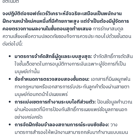
อัตโนมัติ
จงปฏิบัติต่อซอฟต์แวร์วิเคราะห์อัจฉริยะเสมือนเป็นพนักงาน
ฝึกงานหน้าใหม่คนหนึ่งที่มีศักยภาพสูง แต่จำเป็นต้องมีผู้จัดการ
คอยตรวจทานผลงานในขั้นตอนสุดท้ายเสมอ
การรักษาสมดุล
ความเสี่ยงเพื่อความปลอดภัยของกิจการควรประกอบไปด้วยขั้นตอน
ดังต่อไปนี้:
มาตรการจำกัดสิทธิ์ผู้ดูแลระบบสูงสุด:
จำกัดสิทธิ์การตัดสิน
ใจขั้นเด็ดขาดในการอนุมัติทางการเงินเฉพาะผู้จัดการที่เป็น
มนุษย์เท่านั้น
ข้อกำหนดการตรวจสอบสองขั้นตอน:
เอกสารที่มีผลผูกพัน
ทางกฎหมายหรือเอกสารการรับประกันลูกค้าต้องผ่านสายตา
มนุษย์ก่อนกดนำไปเผยแพร่
การแบ่งเขตการทำงานระบบไอทีส่วนตัว:
ป้อนข้อมูลคำนวณ
ผ่านห้องแชตที่มีการป้องกันสิทธิ์การเผยแพร่ข้อมูลภายนอก
อย่างเคร่งครัด
การจัดฝึกซ้อมจำลองสถานการณ์ระบบขัดข้อง:
วาง
มาตรการสำรองให้พนักงานสามารถกลับมาทำงานแบบแมน