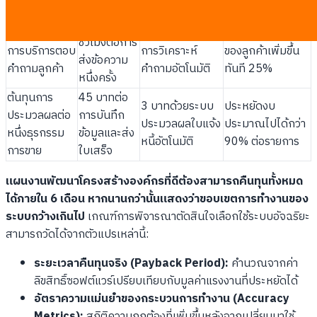
สินค้า
ข้อความ
ทั้งหมด
เฉลี่ย 4
ความรวดเร็วใน
ต่ำกว่า 1 นาทีด้วย
ยอดความพึงพอใจ
ชั่วโมงต่อการ
การบริการตอบ
การวิเคราะห์
ของลูกค้าเพิ่มขึ้น
ส่งข้อความ
คำถามลูกค้า
คำถามอัตโนมัติ
ทันที 25%
หนึ่งครั้ง
ต้นทุนการ
45 บาทต่อ
3 บาทด้วยระบบ
ประหยัดงบ
ประมวลผลต่อ
การบันทึก
ประมวลผลใบแจ้ง
ประมาณไปได้กว่า
หนึ่งธุรกรรม
ข้อมูลและส่ง
หนี้อัตโนมัติ
90% ต่อรายการ
การขาย
ใบเสร็จ
แผนงานพัฒนาโครงสร้างองค์กรที่ดีต้องสามารถคืนทุนทั้งหมด
ได้ภายใน 6 เดือน หากนานกว่านั้นแสดงว่าขอบเขตการทำงานของ
ระบบกว้างเกินไป
เกณฑ์การพิจารณาตัดสินใจเลือกใช้ระบบอัจฉริยะ
สามารถวัดได้จากตัวแปรเหล่านี้:
ระยะเวลาคืนทุนจริง (Payback Period):
คำนวณจากค่า
ลิขสิทธิ์ซอฟต์แวร์เปรียบเทียบกับมูลค่าแรงงานที่ประหยัดได้
อัตราความแม่นยำของกระบวนการทำงาน (Accuracy
Metrics):
สถิติความถูกต้องที่เพิ่มขึ้นหลังจากเปลี่ยนมาใช้