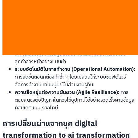
องค์กรในครั้งนี้มุ่งเน้นการปฏิรูปกระบวนการทำงานหลักผ่านเสาหลัก
สำคัญดังต่อไปนี้:
การรวมศูนย์ข้อมูลเป็นหนึ่งเดียว (Data Centralization):
เชื่อมโยงข้อมูลจากส่วนงานต่าง ๆ เช่น คลังสินค้า บัญชี และ
การขายเข้าสู่ฐานข้อมูลเดียวกันในทันที
การวิเคราะห์เชิงทำนาย (Predictive Analytics):
การใช้
เทคโนโลยีวิเคราะห์ข้อมูลเพื่อประเมินความต้องการซื้อของ
ลูกค้าล่วงหน้าอย่างแม่นยำ
ระบบอัตโนมัติในการทำงาน (Operational Automation):
การลดขั้นตอนที่ต้องทำซ้ำ ๆ โดยเปลี่ยนให้ระบบซอฟต์แวร์
จัดการทำงานแทนมนุษย์ในส่วนงานรูทีน
ความยืดหยุ่นต่อความผันผวน (Agile Resilience):
การ
ตอบสนองต่อปัญหาในห่วงโซ่อุปทานได้อย่างรวดเร็วผ่านข้อมูล
ที่อัปเดตแบบเรียลไทม์
การเปลี่ยนผ่านจากยุค digital
transformation to ai transformation