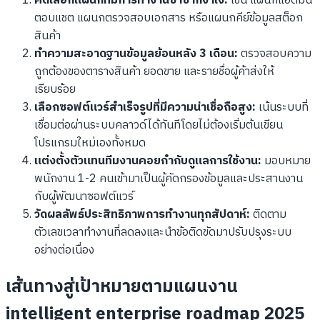
คัดเลือกแผนกที่มีการทำงานซ้ำซากจำเจ:
เช่น แผนกแอดมิน
ตอบแชต แผนกตรวจสอบเอกสาร หรือแผนกคีย์ข้อมูลสต็อก
สินค้า
ทำความสะอาดฐานข้อมูลย้อนหลัง 3 เดือน:
ตรวจสอบความ
ถูกต้องของตารางสินค้า ยอดขาย และรายชื่อผู้ค้าส่งให้
เรียบร้อย
เลือกซอฟต์แวร์สำเร็จรูปที่มีความน่าเชื่อถือสูง:
เน้นระบบที่
เชื่อมต่อผ่านระบบคลาวด์ได้ทันทีโดยไม่ต้องเริ่มต้นเขียน
โปรแกรมใหม่เองทั้งหมด
แต่งตั้งตัวแทนทีมงานคอยกำกับดูแลการใช้งาน:
มอบหมาย
พนักงาน 1-2 คนเข้ามาเป็นผู้คัดกรองข้อมูลและประสานงาน
กับผู้พัฒนาซอฟต์แวร์
วัดผลลัพธ์ประสิทธิภาพการทำงานทุกสัปดาห์:
ติดตาม
ตัวเลขเวลาทำงานที่ลดลงและนำข้อติดขัดมาปรับปรุงระบบ
อย่างต่อเนื่อง
เส้นทางสู่เป้าหมายตามแผนงาน
intelligent enterprise roadmap 2025