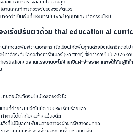
สัยและการตรวจสอบที่ไม่มีสิ้นสุด
่อให้ผ่านเกณฑ์การตรวจจับของซอฟต์แวร์
ากกว่าเป็นพื้นที่แห่งการบ่มเพาะปัญญาและนวัตกรรมใหม่
งเร่งปรับตัวด้วย thai education ai curri
ที่เก่งแต่พิมพ์งานเอกสารหรือเขียนโค้ดพื้นฐานด้วยมือเปล่าอีกต่
ษัทวิจัยระดับโลกอย่างการ์ตเนอร์ (Gartner) ชี้ชัดว่าภายในปี 2026 งา
hestration)
ตลาดแรงงานจะไม่จ่ายเงินค่าจ้างราคาแพงให้กับผู้ที่ทำ
ม
ะทบต่อบัณฑิตจบใหม่โดยตรงดังนี้:
แทนที่ด้วยระบบอัตโนมัติ 100% เรียบร้อยแล้ว
ิษฐ์ทำงานได้เท่ากับคนห้าคนในอดีต
ิ่งที่ไม่มีมูลค่าเพิ่มในสายตาของฝ่ายทรัพยากรบุคคล
จะตกงานทันทีหลังจากก้าวออกจากรั้วมหาวิทยาลัย