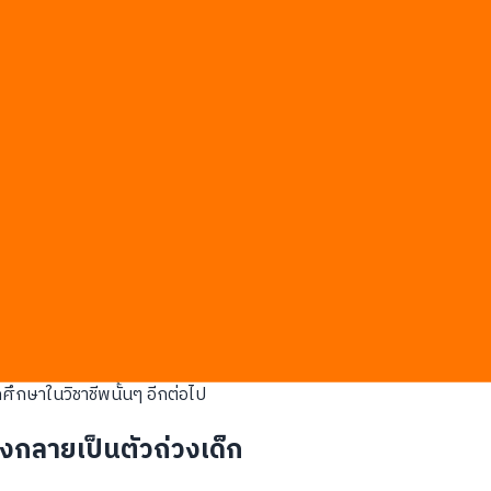
ม่สามารถทำงานได้จริงอีกต่อไปเนื่องจากสาเหตุหลักดังนี้:
 24 ชั่วโมงโดยไม่มีทางที่ผู้สอนจะตรวจสอบได้จริง
้งานอย่างไม่มีทิศทางและขาดการแนะนำที่ถูกต้อง
ูปเล่มกลายเป็นสิ่งล้าสมัยในทันที
ื่อถือจากทั้งนักศึกษาและผู้ประกอบการภายนอก
สร้างความเหลื่อมล้ำและทำลายกระบวนการเรียนรู้:
รุ่นพรีเมียมที่มีความสามารถสูงกว่าและแนบเนียนกว่า
าของผลงานแทนที่จะใช้เวลาไปกับการแนะแนวคิดวิเคราะห์
ูกับศิษย์ในห้องเรียน
ึกษาในวิชาชีพนั้นๆ อีกต่อไป
ึงกลายเป็นตัวถ่วงเด็ก