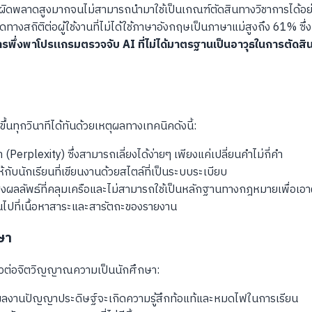
ิดพลาดสูงมากจนไม่สามารถนำมาใช้เป็นเกณฑ์ตัดสินทางวิชาการได้อย่
ทางสถิติต่อผู้ใช้งานที่ไม่ได้ใช้ภาษาอังกฤษเป็นภาษาแม่สูงถึง 61% 
รพึ่งพาโปรแกรมตรวจจับ AI ที่ไม่ได้มาตรฐานเป็นอาวุธในการตัดสิน
้นทุกวินาทีได้ทันด้วยเหตุผลทางเทคนิคดังนี้:
erplexity) ซึ่งสามารถเลี่ยงได้ง่ายๆ เพียงแค่เปลี่ยนคำไม่กี่คำ
ห้กับนักเรียนที่เขียนงานด้วยสไตล์ที่เป็นระบบระเบียบ
งผลลัพธ์ที่คลุมเครือและไม่สามารถใช้เป็นหลักฐานทางกฎหมายเพื่อเอา
เน้นไปที่เนื้อหาสาระและสารัตถะของรายงาน
ษา
าวต่อจิตวิญญาณความเป็นนักศึกษา:
็นผลงานปัญญาประดิษฐ์จะเกิดความรู้สึกท้อแท้และหมดไฟในการเรียน