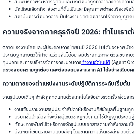
สัมพันธภาพระหว่างผู้สอนและนักศึกษาถูกทำลายลงด้วยความสง
นักเรียนเลือกที่จะส่งงานที่ตื้นเขินและมีคุณภาพต่ำลงเพียงเพื
สถาบันการศึกษากลายเป็นโรงงานผลิตเอกสารที่ไร้จิตวิญญาณม
ความจริงจากภาคธุรกิจปี 2026: ทำไมเราต้อ
ตลาดแรงงานโลกและผู้ประกอบการไทยในปี 2026 ไม่ได้มองหาพนักงาน
ประดิษฐ์หลายตัวให้ทำงานร่วมกันได้อย่างมีประสิทธิภาพ ตัวเลขจากบริ
คุมบอทและการบริหารจัดการกระบวนการ
ทำงานอัตโนมัติ
(Agent Orc
ตรวจสอบความถูกต้อง และต่อยอดผลงานจาก AI ได้อย่างเฉียบค
ความตายของตำแหน่งงานระดับปฏิบัติการระดับเริ่มต้น
งานรูปแบบเดิมๆ กำลังถูกทดแทนด้วยเทคโนโลยีอย่างรวดเร็ว ส่งผลกร
งานเขียนรายงานสรุปประจำสัปดาห์หรืองานคีย์ข้อมูลพื้นฐานถูก
บริษัทชั้นนำเลือกที่จะจ้างผู้เชี่ยวชาญหนึ่งคนที่ใช้ปัญญาประด
ทักษะการพิมพ์เร็วหรือการจัดรูปแบบเอกสารตามคำสั่งกลายเป็นส
บัณฑิตที่เขียนรายงานแบบส่งๆ โดยขาดความเห็นเชิงลึกส่วนตัว