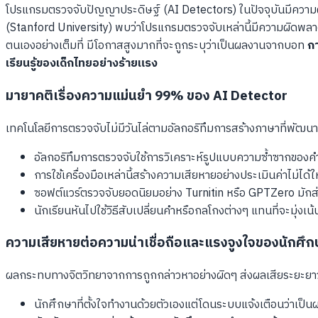
โปรแกรมตรวจจับปัญญาประดิษฐ์ (AI Detectors) ในปัจจุบันมีความผ
(Stanford University) พบว่าโปรแกรมตรวจจับเหล่านี้มีความผิดพลาด
ตนเองอย่างเต็มที่ มีโอกาสสูงมากที่จะถูกระบุว่าเป็นผลงานจากบอท
กา
เรียนรู้ของเด็กไทยอย่างร้ายแรง
มายาคติเรื่องความแม่นยำ 99% ของ AI Detector
เทคโนโลยีการตรวจจับไม่มีวันไล่ตามอัลกอริทึมการสร้างภาษาที่พัฒนาขึ
อัลกอริทึมการตรวจจับใช้การวิเคราะห์รูปแบบความซ้ำซากของคำ (P
การใช้เครื่องมือเหล่านี้สร้างความเสียหายอย่างประเมินค่าไม่ได้ใ
ซอฟต์แวร์ตรวจจับยอดนิยมอย่าง Turnitin หรือ GPTZero มักส่
นักเรียนหันไปใช้วิธีสับเปลี่ยนคำหรือกลโกงต่างๆ แทนที่จะมุ่ง
ความเสียหายต่อความน่าเชื่อถือและแรงจูงใจของนักศึก
ผลกระทบทางจิตวิทยาจากการถูกกล่าวหาอย่างผิดๆ ส่งผลเสียระยะย
นักศึกษาที่ตั้งใจทำงานด้วยตัวเองแต่โดนระบบแจ้งเตือนว่าเป