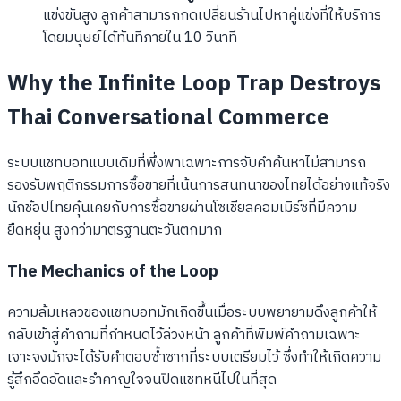
แข่งขันสูง ลูกค้าสามารถกดเปลี่ยนร้านไปหาคู่แข่งที่ให้บริการ
โดยมนุษย์ได้ทันทีภายใน 10 วินาที
Why the Infinite Loop Trap Destroys
Thai Conversational Commerce
ระบบแชทบอทแบบเดิมที่พึ่งพาเฉพาะการจับคำค้นหาไม่สามารถ
รองรับพฤติกรรมการซื้อขายที่เน้นการสนทนาของไทยได้อย่างแท้จริง
นักช้อปไทยคุ้นเคยกับการซื้อขายผ่านโซเชียลคอมเมิร์ซที่มีความ
ยืดหยุ่น สูงกว่ามาตรฐานตะวันตกมาก
The Mechanics of the Loop
ความล้มเหลวของแชทบอทมักเกิดขึ้นเมื่อระบบพยายามดึงลูกค้าให้
กลับเข้าสู่คำถามที่กำหนดไว้ล่วงหน้า ลูกค้าที่พิมพ์คำถามเฉพาะ
เจาะจงมักจะได้รับคำตอบซ้ำซากที่ระบบเตรียมไว้ ซึ่งทำให้เกิดความ
รู้สึกอึดอัดและรำคาญใจจนปิดแชทหนีไปในที่สุด