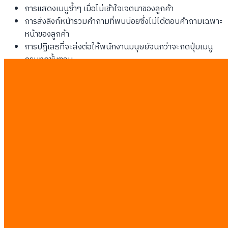
การแสดงเมนูซ้ำๆ เมื่อไม่เข้าใจเจตนาของลูกค้า
การส่งลิงก์หน้ารวมคำถามที่พบบ่อยซึ่งไม่ได้ตอบคำถามเฉพาะ
หน้าของลูกค้า
การปฏิเสธที่จะส่งต่อให้พนักงานมนุษย์จนกว่าจะกดปุ่มเมนู
ครบทุกขั้นตอน
การใช้ข้อความตอบกลับแบบสำเร็จรูปที่ไม่มีความเป็นมนุษย์
และไม่ตรงกับอารมณ์ของลูกค้าในขณะนั้น
Social Commerce Expectations
วัฒนธรรมการช้อปปิ้งของคนไทยชอบความรวดเร็วและเป็นกันเอง
การพูดคุยผ่านช่องทางหลักอย่าง LINE Shopping หรือ Facebook
Messenger มีความเฉพาะตัวสูงมาก ลูกค้าต้องการความรู้สึก
เหมือนกำลังเดินเลือกซื้อของในห้างสรรพสินค้าพรีเมียมและได้รับ
การต้อนรับจากผู้เชี่ยวชาญส่วนตัว ไม่ใช่การคุยกับตู้คีออสอัตโนมัติ
The 3,000 THB Reassurance