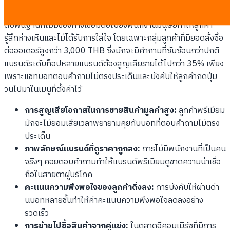
อย่างมหาศาลโดยที่แบรนด์ไม่มีวันรู้ผ่านระบบสถิติทั่วไป แชทบอทระ
ดับพื้นฐานที่ไม่มีช่องทางเชื่อมต่อไปยังพนักงานมนุษย์ทำให้ลูกค้า
รู้สึกห่างเหินและไม่ได้รับการใส่ใจ โดยเฉพาะกลุ่มลูกค้าที่มียอดสั่งซื้อ
ต่อออเดอร์สูงกว่า 3,000 THB ซึ่งมักจะมีคำถามที่ซับซ้อนกว่าปกติ
แบรนด์ระดับท็อปหลายแบรนด์ต้องสูญเสียรายได้ไปกว่า 35% เพียง
เพราะแชทบอทตอบคำถามไม่ตรงประเด็นและบังคับให้ลูกค้ากดปุ่ม
วนไปมาในเมนูที่ตั้งค่าไว้
การสูญเสียโอกาสในการขายสินค้ามูลค่าสูง:
ลูกค้าพรีเมียม
มักจะไม่ยอมเสียเวลาพยายามคุยกับบอทที่ตอบคำถามไม่ตรง
ประเด็น
ภาพลักษณ์แบรนด์ที่ดูราคาถูกลง:
การไม่มีพนักงานที่เป็นคน
จริงๆ คอยตอบคำถามทำให้แบรนด์พรีเมียมดูขาดความน่าเชื่อ
ถือในสายตาผู้บริโภค
คะแนนความพึงพอใจของลูกค้าดิ่งลง:
การบังคับให้ผ่านด่า
นบอทหลายชั้นทำให้ค่าคะแนนความพึงพอใจลดลงอย่าง
รวดเร็ว
การย้ายไปซื้อสินค้าจากคู่แข่ง:
ในตลาดอีคอมเมิร์ซที่มีการ