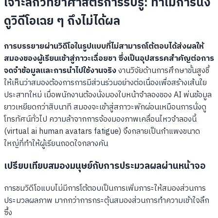
เจาะลึกวิทยาศาสตร์การรับรู้: ทำไมการนั่ง
ดูวิดีโอเฉย ๆ ถึงไม่ได้ผล
การบรรยายผ่านวิดีโอในรูปแบบที่ไม่สามารถโต้ตอบได้ส่งผลให้
สมองของผู้เรียนเข้าสู่ภาวะเฉื่อยชา ซึ่งเป็นอุปสรรคสำคัญต่อการ
จดจำข้อมูลและการนำไปใช้งานจริง
งานวิจัยด้านการศึกษาขั้นสูงชี้
ให้เห็นว่าสมองต้องการการมีส่วนร่วมอย่างต่อเนื่องเพื่อสร้างเส้นใย
ประสาทใหม่ เมื่อพนักงานต้องนั่งมองใบหน้าจำลองของ AI พ่นข้อมูล
ยาวเหยียดกว่าสิบนาที สมองจะเข้าสู่สภาวะพักผ่อนเหมือนการนั่งดู
โทรทัศน์ทั่วไป ความล้าจากการจ้องมองภาพเคลื่อนไหวจำลองนี้
(virtual ai human avatars fatigue) จึงกลายเป็นกำแพงขนาด
ใหญ่ที่ทำให้ผู้เรียนถอดใจกลางคัน
เปรียบเทียบสมองมนุษย์กับการประมวลผลผ่านหน้าจอ
การชมวิดีโอแบบไม่มีการโต้ตอบเป็นการเพิ่มภาระให้สมองส่วนการ
ประมวลผลภาพ มากกว่าการกระตุ้นสมองส่วนการทำความเข้าใจลึก
ซึ้ง