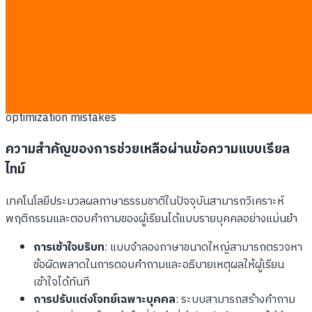
(NLP) เพื่อสร้างระบบตอบกลับข้อความแบบทันทีจะช่วยสร้างผล
ตอบแทนจากการลงทุนที่ดีกว่าอย่างชัดเจน
แทนที่จะจ่ายเงินให้กับ
บริษัทซอฟต์แวร์สร้างอวตารเสมือนจริง องค์กรควรนำงบประมาณ
เหล่านั้นไปพัฒนาช่องทางการให้คำแนะนำแบบสดในทันทีเพื่อเป็น
เสมือนติวเตอร์ส่วนตัวตลอด 24 ชั่วโมง โดยเน้นการปรับปรุงระบบ
ประเมินผลเพื่อให้สอดคล้องกับหลักของ e-learning cost
optimization mistakes
ความสำคัญของการช่วยเหลือผ่านข้อความแบบเรียล
ไทม์
เทคโนโลยีประมวลผลภาษาธรรมชาติในปัจจุบันสามารถวิเคราะห์
พฤติกรรมและตอบคำถามของผู้เรียนได้แบบรายบุคคลอย่างแม่นยำ
การเข้าใจบริบท
: แบบจำลองภาษาขนาดใหญ่สามารถตรวจหา
ข้อผิดพลาดในการตอบคำถามและอธิบายเหตุผลให้ผู้เรียน
เข้าใจได้ทันที
การปรับแต่งโจทย์เฉพาะบุคคล
: ระบบสามารถสร้างคำถาม