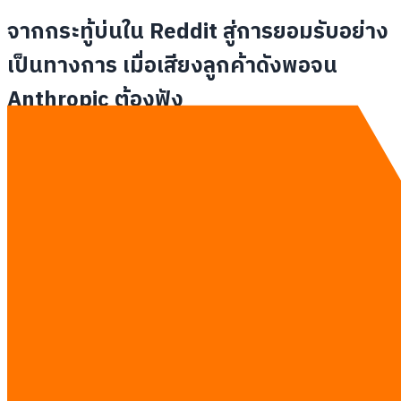
จากกระทู้บ่นใน Reddit สู่การยอมรับอย่าง
เป็นทางการ เมื่อเสียงลูกค้าดังพอจน
Anthropic ต้องฟัง
ก่อนที่ Anthropic จะออก Post-mortem อย่างเป็นทางการ
สัญญาณแรกมาจากผู้ใช้งานธรรมดาใน Reddit และ X ที่เริ่มบ่นกัน
ว่า Claude เปลี่ยนไป ไม่ใช่แค่ความรู้สึก แต่มีคนถึงขนาดนั่งดึง
Session File กว่า 6,800
ไฟล์มาวิเคราะห์จนพบหลักฐานชัดเจนว่า
คุณภาพตกจริง นี่คือเรื่องเตือนใจที่ดีมากว่า
ลูกค้าของคุณมักรู้สึก
ถึงปัญหาก่อนระบบ Monitoring จะตรวจเจอเสมอ
แล้วธุรกิจของ
คุณล่ะ มีช่องทางให้ลูกค้าบอกแบบนี้มั้ย?
พลาดที่ 1 : แลก "ความลึก" เพื่อแก้ปัญหา
ความหน่วงของหน้าจอ แต่ไม่มีใครบอกผู้ใช้