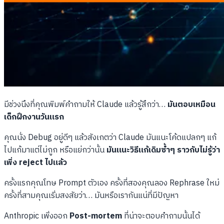
มีช่วงนึงที่คุณพิมพ์คำถามให้ Claude แล้วรู้สึกว่า…
มันตอบเหมือน
เด็กฝึกงานวันแรก
คุณนั่ง Debug อยู่ดีๆ แล้วสังเกตว่า Claude มันแนะโค้ดแปลกๆ แก้
ไปแก้มาแต่ไม่ถูก หรือแย่กว่านั้น
มันแนะวิธีแก้เดิมซ้ำๆ ราวกับไม่รู้ว่า
เพิ่ง reject ไปแล้ว
ครั้งแรกคุณโทษ Prompt ตัวเอง ครั้งที่สองคุณลอง Rephrase ใหม่
ครั้งที่สามคุณเริ่มสงสัยว่า… มันหรือเรากันแน่ที่มีปัญหา
Anthropic เพิ่งออก
Post-mortem
ที่น่าจะตอบคำถามนั้นได้