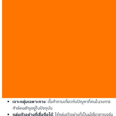
Step 1 of the Playbook - Publishing
Non-Commoditized Original Research
ขั้นตอนแรกในการสร้างความโดดเด่นในระบบค้นหา AI คือการเผย
แพร่งานวิจัยที่เป็นกรรมสิทธิ์ของแบรนด์คุณเอง ซึ่งเป็นข้อมูลดิบที่คู่
แข่งไม่สามารถลอกเลียนแบบได้ง่ายๆ ข้อมูลประเภทนี้มักได้รับการ
อ้างอิงสูงเป็นพิเศษเนื่องจาก AI จำเป็นต้องใช้ตัวเลขและสถิติอ้างอิง
เพื่อสร้างความน่าเชื่อถือให้กับคำตอบ
Designing Surveys That Drive Citations
การสำรวจความคิดเห็นของกลุ่มลูกค้าจริงสามารถสร้างคลังข้อมูลที่
ทรงคุณค่าและไม่มีใครเหมือน
เจาะกลุ่มเฉพาะทาง
: ตั้งคำถามเกี่ยวกับปัญหาที่คนในวงการ
กำลังเผชิญอยู่ในปัจจุบัน
กลุ่มตัวอย่างที่เชื่อถือได้
: ใช้กลุ่มตัวอย่างที่เป็นผู้เชี่ยวชาญจริง