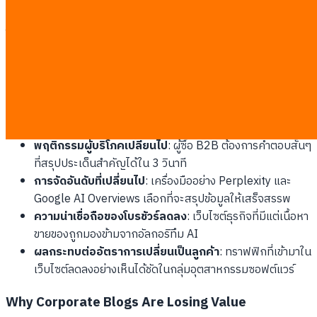
สายตาของอัลกอริทึม ส่งผลให้ผู้ซื้อไม่ต้องทนอ่านบล็อกที่มีเนื้อหา
โฆษณาแฝงอีกต่อไป
The Rise of Zero-Click AI Searches
การค้นหาแบบไร้การคลิกช่วยให้ผู้ใช้งานได้รับคำตอบที่ต้องการใน
ทันทีโดยไม่ต้องเปลี่ยนหน้าเว็บ
พฤติกรรมผู้บริโภคเปลี่ยนไป
: ผู้ซื้อ B2B ต้องการคำตอบสั้นๆ
ที่สรุปประเด็นสำคัญได้ใน 3 วินาที
การจัดอันดับที่เปลี่ยนไป
: เครื่องมืออย่าง Perplexity และ
Google AI Overviews เลือกที่จะสรุปข้อมูลให้เสร็จสรรพ
ความน่าเชื่อถือของโบรชัวร์ลดลง
: เว็บไซต์ธุรกิจที่มีแต่เนื้อหา
ขายของถูกมองข้ามจากอัลกอริทึม AI
ผลกระทบต่ออัตราการเปลี่ยนเป็นลูกค้า
: ทราฟฟิกที่เข้ามาใน
เว็บไซต์ลดลงอย่างเห็นได้ชัดในกลุ่มอุตสาหกรรมซอฟต์แวร์
Why Corporate Blogs Are Losing Value