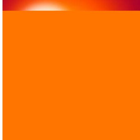
รีสอร์ตภูเก็ตแก้ปัญหารอเช็กอินนาน: Rawai Boutique
ลดเวลารอ 78% ด้วย flight tracker api hotel pms
7 ส.ค. 2026