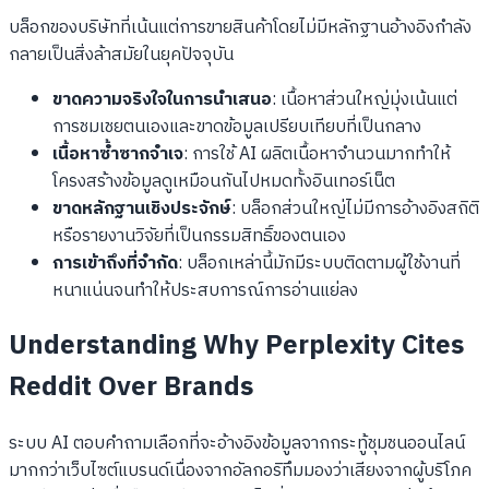
บล็อกของบริษัทที่เน้นแต่การขายสินค้าโดยไม่มีหลักฐานอ้างอิงกำลัง
กลายเป็นสิ่งล้าสมัยในยุคปัจจุบัน
ขาดความจริงใจในการนำเสนอ
: เนื้อหาส่วนใหญ่มุ่งเน้นแต่
การชมเชยตนเองและขาดข้อมูลเปรียบเทียบที่เป็นกลาง
เนื้อหาซ้ำซากจำเจ
: การใช้ AI ผลิตเนื้อหาจำนวนมากทำให้
โครงสร้างข้อมูลดูเหมือนกันไปหมดทั้งอินเทอร์เน็ต
ขาดหลักฐานเชิงประจักษ์
: บล็อกส่วนใหญ่ไม่มีการอ้างอิงสถิติ
หรือรายงานวิจัยที่เป็นกรรมสิทธิ์ของตนเอง
การเข้าถึงที่จำกัด
: บล็อกเหล่านี้มักมีระบบติดตามผู้ใช้งานที่
หนาแน่นจนทำให้ประสบการณ์การอ่านแย่ลง
Understanding Why Perplexity Cites
Reddit Over Brands
ระบบ AI ตอบคำถามเลือกที่จะอ้างอิงข้อมูลจากกระทู้ชุมชนออนไลน์
มากกว่าเว็บไซต์แบรนด์เนื่องจากอัลกอริทึมมองว่าเสียงจากผู้บริโภค