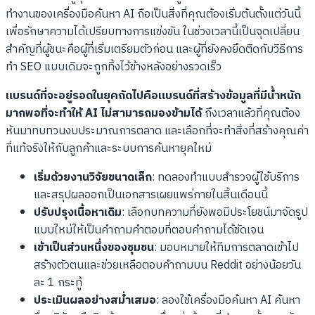
ทำงานของเครื่องมือค้นหา AI ถือเป็นสิ่งที่คุณต้องเริ่มต้นตั้งแต่วันนี้
เพื่อรักษาความได้เปรียบทางการแข่งขัน ในช่วงเวลานี้เป็นจุดเปลี่ยน
สำคัญที่ผู้ชนะคือผู้ที่เริ่มเตรียมตัวก่อน และผู้ที่ยังคงยึดติดกับวิธีการ
ทำ SEO แบบเดิมจะถูกทิ้งไว้ข้างหลังอย่างรวดเร็ว
แบรนด์ที่จะอยู่รอดในยุคถัดไปคือแบรนด์ที่สร้างข้อมูลที่มีน้ำหนัก
มากพอที่จะทำให้ AI ไม่สามารถมองข้ามได้
ถึงเวลาแล้วที่คุณต้อง
หันมาทบทวนงบประมาณการตลาด และเลือกที่จะทำสิ่งที่สร้างคุณค่า
ที่แท้จริงให้กับลูกค้าและระบบการค้นหายุคใหม่
เริ่มด้วยงานวิจัยขนาดเล็ก
: ทดลองทำแบบสำรวจผู้ใช้บริการ
และสรุปผลออกเป็นเอกสารเผยแพร่ภายในสิ้นเดือนนี้
ปรับปรุงเนื้อหาเดิม
: เลือกบทความที่ยังพอมีประโยชน์มาจัดรูป
แบบใหม่ให้เป็นคำถามคำตอบที่ตอบคำถามได้ชัดเจน
เข้าเป็นส่วนหนึ่งของชุมชน
: มอบหมายให้ทีมการตลาดเข้าไป
สร้างตัวตนและช่วยเหลือตอบคำถามบน Reddit อย่างน้อยวัน
ละ 1 กระทู้
ประเมินผลอย่างสม่ำเสมอ
: ลองใช้เครื่องมือค้นหา AI ค้นหา