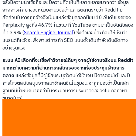
จริงมีความน่าเชื่อถือและมีความคิดเห็นที่หลากหลายมากกว่า ข้อมูล
จากการศึกษาของหน่วยงานวิจัยด้านการตลาดระบุว่า Reddit มี
สัดส่วนในการถูกอ้างอิงเป็นแหล่งข้อมูลยอดนิยม 10 อันดับแรกของ
Perplexity สูงถึง 46.7% ในขณะที่ YouTube ตามมาเป็นอันดับสอง
ที่ 13.9% (
Search Engine Journal
) ซึ่งตัวเลขนี้สะท้อนให้เห็นว่า
แบรนด์ที่หวังจะพึ่งพาแต่การทำ SEO แบบดั้งเดิมกำลังเดินผิดทาง
อย่างรุนแรง
ระบบ AI เลือกที่จะเชื่อคำวิจารณ์ดิบๆ จากผู้ใช้งานจริงบน Reddit
มากกว่าบทความที่ผ่านการกลั่นกรองจากห้องประชุมฝ่ายการ
ตลาด
แหล่งข้อมูลที่มีผู้เขียนระบุตัวตนได้ชัดเจน มีการตอบโต้ และมี
การโหวตสนับสนุนจากสมาชิกคนอื่นในชุมชน จะถูกมองว่าเป็นหลัก
ฐานที่มีน้ำหนักมากกว่าในกระบวนการประมวลผลของโมเดลภาษา
ขนาดใหญ่
การตรวจสอบโดยฝูงชน (Crowdsourced Validation)
:
ความคิดเห็นที่มีการพูดคุยและถกเถียงกันช่วยป้องกันข้อมูล
เท็จ
โครงสร้างภาษาที่เรียบง่าย
: คำถามและคำตอบในฟอรัมมัก