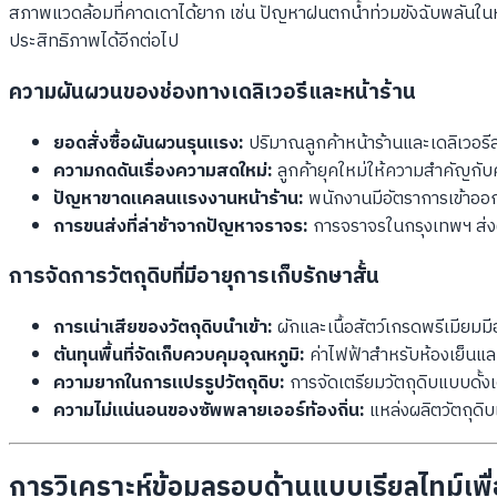
สภาพแวดล้อมที่คาดเดาได้ยาก เช่น ปัญหาฝนตกน้ำท่วมขังฉับพลันในห
ประสิทธิภาพได้อีกต่อไป
ความผันผวนของช่องทางเดลิเวอรีและหน้าร้าน
ยอดสั่งซื้อผันผวนรุนแรง:
ปริมาณลูกค้าหน้าร้านและเดลิเวอรีส
ความกดดันเรื่องความสดใหม่:
ลูกค้ายุคใหม่ให้ความสำคัญกั
ปัญหาขาดแคลนแรงงานหน้าร้าน:
พนักงานมีอัตราการเข้าออก
การขนส่งที่ล่าช้าจากปัญหาจราจร:
การจราจรในกรุงเทพฯ ส่งผ
การจัดการวัตถุดิบที่มีอายุการเก็บรักษาสั้น
การเน่าเสียของวัตถุดิบนำเข้า:
ผักและเนื้อสัตว์เกรดพรีเมียมมีอ
ต้นทุนพื้นที่จัดเก็บควบคุมอุณหภูมิ:
ค่าไฟฟ้าสำหรับห้องเย็นและตู
ความยากในการแปรรูปวัตถุดิบ:
การจัดเตรียมวัตถุดิบแบบดั้ง
ความไม่แน่นอนของซัพพลายเออร์ท้องถิ่น:
แหล่งผลิตวัตถุด
การวิเคราะห์ข้อมูลรอบด้านแบบเรียลไทม์เพื่