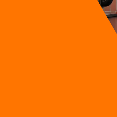
ารชื่อดังที่มีสาขามากกว่า 150 แห่งในกรุงเทพฯ ต้องเผชิญกับสถานการ
้งสร้างความโกลาหลให้ทีมงานอย่างมาก เหตุการณ์นี้ชี้ให้เห็นว่าระบบ
ูกจัดการโดยสมบูรณ์โดยที่มนุษย์ไม่ต้องคลิกอนุมัติแม้แต่ปุ่มเดียว การเป
" ไปสู่การใช้ระบบอัจฉริยะที่สามารถ "ลงมือปฏิบัติการ" ได้ด้วยตนเอง
รแจ้งเตือนบนแดชบอร์ดแบบเดิม
เกิดภาวะเหนื่อยล้าในการวิเคราะห์ข้อมูล ส่งผลให้การจัดการห่วงโซ่อุป
้ช่วยแก้ปัญหาต้นทาง ทำให้ผู้บริหารและพนักงานระดับปฏิบัติการต้องเส
rts)