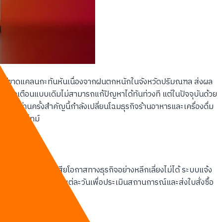
ณ์ผักชีขาดแคลนกะทันหันเนื่องจากฝนตกหนักในจังหวัดปริมณฑล ส่งผล
แจ้งเตือนแบบเดิมไม่สามารถแก้ปัญหาได้ทันท่วงที แต่ในปัจจุบันด้วย
ลี่ยนผ่านครั้งสำคัญนี้กำลังเปลี่ยนโฉมธุรกิจร้านอาหารและเครื่องดื่ม
แบบเรียลไทม์
ทานล่าช้าและสูญเสียโอกาสทางธุรกิจอย่างหลีกเลี่ยงไม่ได้ ระบบแจ้ง
ียเวลาหลายชั่วโมงในแต่ละวันเพื่อประเมินสถานการณ์และส่งใบสั่งซื้อ