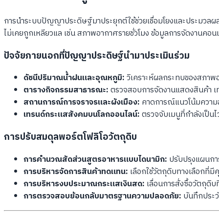
การนำระบบปัญญาประดิษฐ์มาประยุกต์ใช้ช่วยเชื่อมโยงและประมวลผลข้อมู
ไม่เคยถูกเหลียวแล เช่น สภาพอากาศรายชั่วโมง ข้อมูลการจัดงานคอน
ปัจจัยภายนอกที่ปัญญาประดิษฐ์นำมาประเมินร่วม
ดัชนีปริมาณน้ำฝนและอุณหภูมิ:
วิเคราะห์ผลกระทบของสภาพอาก
ตารางกิจกรรมสาธารณะ:
ตรวจสอบการจัดงานแสดงสินค้า เท
สถานการณ์การจราจรและผังเมือง:
คาดการณ์แนวโน้มความล่า
เทรนด์กระแสสังคมบนโลกออนไลน์:
ตรวจจับเมนูที่กำลังเป็นไ
การปรับสมดุลพอร์ตโฟลิโอวัตถุดิบ
การคำนวณสัดส่วนสูตรอาหารแบบไดนามิก:
ปรับปรุงแผนการ
การบริหารจัดการสินค้าทดแทน:
เลือกใช้วัตถุดิบทางเลือกที่
การบริหารงบประมาณกระแสเงินสด:
เลื่อนการสั่งซื้อวัตถุด
การตรวจสอบย้อนกลับมาตรฐานความปลอดภัย:
บันทึกประวั