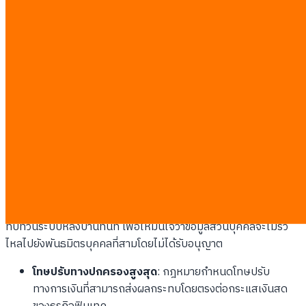
เชื่อมั่นของลูกค้าและนำไปสู่บทลงโทษทางปกครองสูงสุดถึง
5,000,000 บาท
ความเป็นมาของการเปลี่ยนแปลงเชิงรุก
ความเคลื่อนไหวด้านกฎระเบียบที่เข้มงวดขึ้นนี้สะท้อนแนวโน้มการ
เปลี่ยนแปลงทั่วภูมิภาคเอเชียตะวันออกเฉียงใต้ ซึ่งผู้ใช้บริการต้องการ
ความโปร่งใสเกี่ยวกับการนำข้อมูลส่วนบุคคลไปประมวลผลทางการ
เงินที่เพิ่มมากขึ้น
ผลกระทบโดยตรงต่อผู้ประกอบการ
ธุรกิจขนาดกลางและขนาดย่อมที่ให้บริการธุรกรรมดิจิทัล จำเป็นต้อง
ทบทวนระบบหลังบ้านทันที เพื่อให้มั่นใจว่าข้อมูลส่วนบุคคลจะไม่รั่ว
ไหลไปยังพันธมิตรบุคคลที่สามโดยไม่ได้รับอนุญาต
โทษปรับทางปกครองสูงสุด
: กฎหมายกำหนดโทษปรับ
ทางการเงินที่สามารถส่งผลกระทบโดยตรงต่อกระแสเงินสด