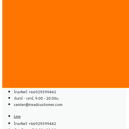
กรณีศึกษา
ร่วมเป็นพาร์ทเนอร์
สื่อและช่องทาง
ติดต่อเรา
บล็อก
คู่มือ
ร่วมงานกับเรา
ติดต่อเรา
ติดต่อเรา
Line
โทรศัพท์: +66929399442
จันทร์ - เสาร์, 9.00 - 20.00น
center@
ireadcustomer.com
Line
โทรศัพท์: +66929399442