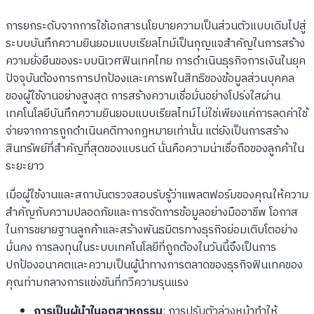
การยกระดับจากการใช้เอกสารนโยบายความเป็นส่วนตัวแบบเดิมไปสู่
ระบบบันทึกความยินยอมแบบเรียลไทม์เป็นกุญแจสำคัญในการสร้าง
ความยั่งยืนของระบบนิเวศฟินเทคไทย การดำเนินธุรกิจการเงินในยุค
ปัจจุบันต้องการการปกป้องและเคารพในสิทธิของข้อมูลส่วนบุคคล
ของผู้ใช้งานอย่างสูงสุด การสร้างความเชื่อมั่นอย่างโปร่งใสผ่าน
เทคโนโลยีบันทึกความยินยอมแบบเรียลไทม์ไม่ใช่เพียงแค่การลดค่าใช้
จ่ายจากการถูกดำเนินคดีทางกฎหมายเท่านั้น แต่ยังเป็นการสร้าง
สินทรัพย์ที่สำคัญที่สุดของแบรนด์ นั่นคือความน่าเชื่อถือของลูกค้าใน
ระยะยาว
เมื่อผู้ใช้งานและสถาบันตรวจสอบรับรู้ว่าแพลตฟอร์มของคุณให้ความ
สำคัญกับความปลอดภัยและการจัดการข้อมูลอย่างมืออาชีพ โอกาส
ในการขยายฐานลูกค้าและสร้างพันธมิตรทางธุรกิจย่อมเติบโตอย่าง
มั่นคง การลงทุนในระบบเทคโนโลยีที่ถูกต้องในวันนี้จึงเป็นการ
ปกป้องอนาคตและความเป็นผู้นำทางการตลาดของธุรกิจฟินเทคของ
คุณท่ามกลางการแข่งขันที่ทวีความรุนแรง
การเป็นผู้นำในอุตสาหกรรม
: การปรับตัวล่วงหน้าทำให้