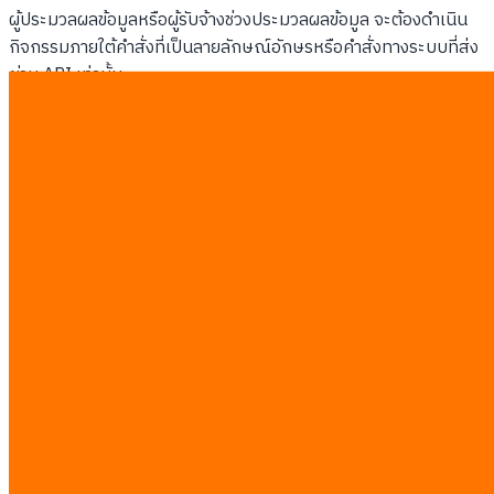
ผู้ประมวลผลข้อมูลหรือผู้รับจ้างช่วงประมวลผลข้อมูล จะต้องดำเนิน
กิจกรรมภายใต้คำสั่งที่เป็นลายลักษณ์อักษรหรือคำสั่งทางระบบที่ส่ง
ผ่าน API เท่านั้น
ภาระผูกพันทางกฎหมายในการรายงาน
: ต้องแจ้งเตือนเหตุ
ละเมิดข้อมูลส่วนบุคคลแก่ สคส. ภายใน 72 ชั่วโมง
การประเมินผลกระทบด้านการคุ้มครองข้อมูล
: ต้องจัดทำ
รายงานการประเมินผลกระทบสำหรับการประมวลผลข้อมูลที่มี
ความเสี่ยงสูง
สิทธิในการถอนความยินยอม
: การเพิกถอนสิทธิ์เข้าถึงข้อมูล
ของลูกค้าจะต้องทำได้ง่ายและรวดเร็วเทียบเท่ากับการให้ความ
ยินยอม
การกำหนดบทลงโทษทางอาญา
: นอกเหนือจากโทษปรับทาง
ปกครองแล้ว กฎหมายยังมีโทษจำคุกสำหรับกรณีที่มีเจตนา
เปิดเผยข้อมูลโดยมิชอบ
เปรียบเทียบหน้าต่างป๊อปอัปแบบคงที่กับ