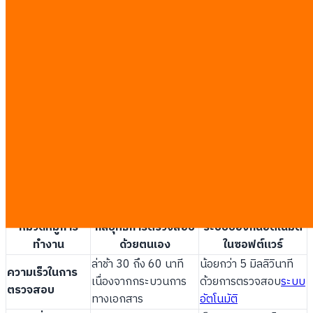
ซอฟต์แวร์เพื่อบล็อกการดำเนินการที่ไม่ได้รับอนุญาต) ช่วยลดระยะ
เวลาที่สูญเสียไปจากการตรวจสอบด้วยตนเองจากหลักชั่วโมงให้เหลือ
เพียงเสี้ยววินาที แม้ว่ารายการตรวจสอบด้วยมือจะเป็นเกราะป้องกัน
เบื้องต้นที่ดี แต่ก็ยังมีความเสี่ยงจากความเหนื่อยล้าของพนักงานและ
การละเลยขั้นตอนปฏิบัติในช่วงเวลาเร่งด่วน เพื่อความปลอดภัยสูงสุด
ธุรกิจจึงควรเปลี่ยนผ่านไปสู่การใช้งานระบบป้องกันด้วยซอฟต์แวร์
อัตโนมัติ
การใช้ระบบควบคุมอัตโนมัติจะช่วยย้ายภาระหน้าที่ในการรักษา
ความปลอดภัยจากบ่าของพนักงานไปอยู่บนความแม่นยำของ
คอมพิวเตอร์
ตารางเปรียบเทียบต่อไปนี้จะแสดงให้เห็นถึงความแตก
ต่างระหว่างการทำงานด้วยตนเองและการใช้ซอฟต์แวร์ควบคุม:
หมวดหมู่การ
กลยุทธ์การตรวจสอบ
ระบบป้องกันอัตโนมัติ
ทำงาน
ด้วยตนเอง
ในซอฟต์แวร์
ล่าช้า 30 ถึง 60 นาที
น้อยกว่า 5 มิลลิวินาที
ความเร็วในการ
เนื่องจากกระบวนการ
ด้วยการตรวจสอบ
ระบบ
ตรวจสอบ
ทางเอกสาร
อัตโนมัติ