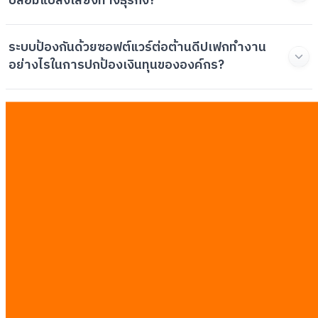
ปลอมแปลงเสียงทางธุรกิจ?
ระบบป้องกันด้วยซอฟต์แวร์ต่อต้านดีปเฟกทำงาน
อย่างไรในการปกป้องเงินทุนขององค์กร?
รายการตรวจสอบการยืนยันการชำระเงินแบบ B2B
ควรมีมาตรการใดบ้าง?
เครื่องมือยืนยันตัวตนสำหรับ CFO แบบกำหนดเองมี
ความแตกต่างจากระบบความปลอดภัยดั้งเดิม
อย่างไร?
บทความที่เกี่ยวข้อง
ดูทั้งหมด