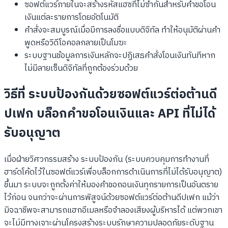
ซอฟต์แวร์ภายในจะสร้างรหัสแฮชที่ไม่ซ้ำกันสำหรับคำขอโอน
เงินแต่ละรายการโดยอัตโนมัติ
คำสั่งจะสมบูรณ์เมื่อมีการลงชื่อแบบดิจิทัล ทำให้อนุมัติผ่านคำ
พูดหรือวิดีโอคอลกลายเป็นโมฆะ
ระบบฐานข้อมูลการเงินหลักจะปฏิเสธคำสั่งโอนเงินทันทีหาก
ไม่มีลายเซ็นดิจิทัลที่ถูกต้องร่วมด้วย
วิธีที่ ระบบป้องกันด้วยซอฟต์แวร์ต่อต้านดี
ปเฟก บล็อกคำขอโอนเงินและ API ที่ไม่ได้
รับอนุญาต
เมื่อฝ่ายวิศวกรรมสร้าง ระบบป้องกัน (ระบบควบคุมการทำงานที่
ฮาร์ดโค้ดไว้ในซอฟต์แวร์เพื่อบล็อกการดำเนินการที่ไม่ได้รับอนุญาต)
ขึ้นมา ระบบจะถูกตั้งค่าให้มองคำขอถอนเงินทุกรายการเป็นอันตราย
ไว้ก่อน จนกว่าจะผ่านการพิสูจน์ด้วยซอฟต์แวร์ต่อต้านดีปเฟก แม้ว่า
มิจฉาชีพจะสามารถแฮกอีเมลหรือจำลองเสียงผู้บริหารได้ แต่พวกเขา
จะไม่มีทางเจาะผ่านโครงสร้างระบบรักษาความปลอดภัยระดับฐาน