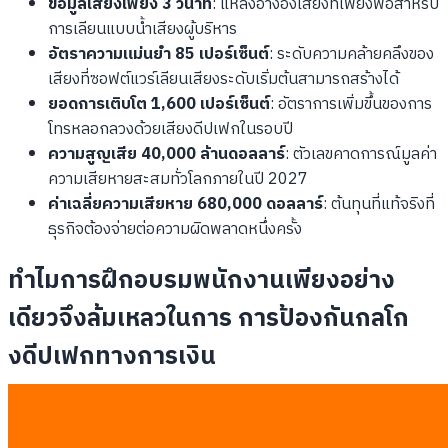
ข้อมูลเสียงเพียง 3 วินาที
: แหล่งอ้างอิงเสียงที่เพียงพอสำหรับ
การเลียนแบบน้ำเสียงผู้บริหาร
อัตราความแม่นยำ 85 เปอร์เซ็นต์
: ระดับความคล้ายคลึงของ
เสียงที่ซอฟต์แวร์เลียนเสียงระดับเริ่มต้นสามารถสร้างได้
ยอดการเติบโต 1,600 เปอร์เซ็นต์
: อัตราการเพิ่มขึ้นของการ
โทรหลอกลวงด้วยเสียงดีปเฟกในรอบปี
ความสูญเสีย 40,000 ล้านดอลลาร์
: ตัวเลขคาดการณ์มูลค่า
ความเสียหายสะสมทั่วโลกภายในปี 2027
ค่าเฉลี่ยความเสียหาย 680,000 ดอลลาร์
: ต้นทุนที่แท้จริงที่
ธุรกิจต้องจ่ายต่อความผิดพลาดหนึ่งครั้ง
ทำไมการฝึกอบรมพนักงานเพียงอย่าง
เดียวจึงล้มเหลวในการ การป้องกันกลโก
งดีปเฟกทางการเงิน
หลักสูตรการฝึกอบรมความปลอดภัยไซเบอร์แบบเดิมไม่สามารถ
รับมือกับการป้องกันกลโกงดีปเฟกทางการเงินได้อีกต่อไป เนื่องจาก