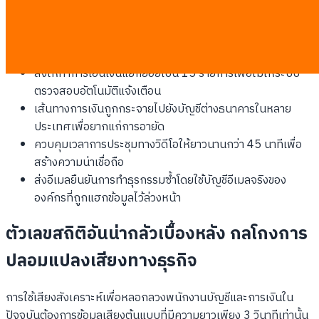
แทนที่จะโอนเงินก้อนใหญ่ในครั้งเดียว มิจฉาชีพใช้วิธีทยอยโอนเพื่อ
หลีกเลี่ยงระบบตรวจจับของธนาคาร
สั่งให้ทำการโอนเงินแยกย่อยเป็น 15 รายการเพื่อไม่ให้ระบบ
ตรวจสอบอัตโนมัติแจ้งเตือน
เส้นทางการเงินถูกกระจายไปยังบัญชีต่างธนาคารในหลาย
ประเทศเพื่อยากแก่การอายัด
ควบคุมเวลาการประชุมทางวิดีโอให้ยาวนานกว่า 45 นาทีเพื่อ
สร้างความน่าเชื่อถือ
ส่งอีเมลยืนยันการทำธุรกรรมซ้ำโดยใช้บัญชีอีเมลจริงของ
องค์กรที่ถูกแฮกข้อมูลไว้ล่วงหน้า
ตัวเลขสถิติอันน่ากลัวเบื้องหลัง กลโกงการ
ปลอมแปลงเสียงทางธุรกิจ
การใช้เสียงสังเคราะห์เพื่อหลอกลวงพนักงานบัญชีและการเงินใน
ปัจจุบันต้องการข้อมูลเสียงต้นแบบที่มีความยาวเพียง 3 วินาทีเท่านั้น