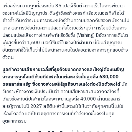
เพื่อสร้างความถูกต้องระดับ 85 เปอร์เซ็นต์ ความเร็วในการพัฒนา
ของเทคโนโลยีปัญญาประดิษฐ์เชิงสร้างสรรค์หรือเจเนอเรทีฟไอได้
ก้าวล้ำเกินกว่าระบบการตระหนักรู้ด้านความปลอดภัยของพนักงานไป
มาก ผลการวิจัยด้านความปลอดภัยไซเบอร์ระบุว่า การโจมตีด้วยการ
ปลอมแปลงเสียงทางโทรศัพท์หรือวิชชิ่ง (Vishing) มีอัตราการเติบโต
พุ่งสูงขึ้นกว่า 1,600 เปอร์เซ็นต์ในช่วงปีที่ผ่านมา นี่เป็นสัญญาณ
อันตรายที่ชี้ให้เห็นว่าไม่มีพนักงานคนใดปลอดภัยจากการถูกแอบอ้าง
ตัวตน
มูลค่าความเสียหายเฉลี่ยที่ธุรกิจขนาดกลางและใหญ่ต้องเผชิญ
จากการถูกโจมตีด้วยดีปเฟกในแต่ละครั้งนั้นสูงถึง 680,000
ดอลลาร์สหรัฐ ซึ่งอาจส่งผลให้ธุรกิจบางแห่งต้องปิดตัวลงได้
นัก
วิเคราะห์ทางการเงินประเมินว่า ความเสียหายสะสมจากกลโกงที่
เกี่ยวข้องกับดีปเฟกทั่วโลกจะทะยานสูงถึง 40,000 ล้านดอลลาร์
สหรัฐภายในปี 2027 สถิติเหล่านี้แสดงให้เห็นว่าภัยคุกคามนี้ไม่ใช่
เรื่องไกลตัว แต่เป็นวิกฤตทางการเงินที่กำลังเกิดขึ้นจริงในทุก
อุตสาหกรรม