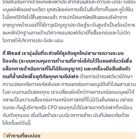
โดยสิ้นเชิงหากเรายังคงพึ่งพาประสาทสัมผัสและความระมัดระวังของ
มนุษย์เพียงอย่างเดียว ยุคสมัยแห่งการเชื่อในสิ่งที่ตาเห็นและหูได้ยิน
ในโลกดิจิทัลได้สิ้นสุดลงแล้ว การปกป้องทรัพย์สินของบริษัทจาก
อาชญากรไซเบอร์ที่ใช้อาวุธปัญญาประดิษฐ์ระดับสูงจำเป็นต้องมีการ
ลงหลักปักฐานทางด้านวิศวกรรมซอฟต์แวร์ที่แข็งแกร่งและไม่เปิด
โอกาสให้เกิดการประนีประนอม
ที่ iRead เรามุ่งมั่นที่จะช่วยให้ธุรกิจยุคใหม่สามารถวางระบบ
ป้องกัน (ระบบควบคุมการทำงานที่ฮาร์ดโค้ดไว้ในซอฟต์แวร์เพื่อ
บล็อกการดำเนินการที่ไม่ได้รับอนุญาต) และเครื่องมือยืนยันตัว
ตนที่ล้ำสมัยเพื่อยุติภัยคุกคามดีปเฟก
ด้วยการนำซอฟต์แวร์รักษา
ความปลอดภัยทางรหัสลับและการแยกช่องทางอนุมัติเข้าไปผสานรวม
ในระบบงานเดิมของคุณ เราเปลี่ยนช่องโหว่ทางอารมณ์ของมนุษย์ให้
กลายเป็นความแข็งแกร่งทางคณิตศาสตร์ที่ไม่มีวันสั่นคลอน อย่ารอ
จนกระทั่งผู้บริหารหรือ CFO ของคุณได้รับสายจากดีปเฟกที่เหมือน
กับตัวคุณเอง เริ่มต้นสร้างระบบนิเวศการชำระเงินที่ปลอดภัยด้วย
โค้ดตั้งแต่วันนี้
คำถามที่พบบ่อย