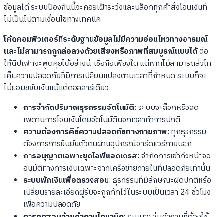
ข้อมูลได้ ระบบป้องกันนี้จะคอยเฝ้าระวังและบล็อกทุกคำสั่งโอนเงินที่
ไม่เป็นไปตามเงื่อนไขทางเทคนิค
โค้ดคอมพิวเตอร์ที่ระดับฐานข้อมูลไม่มีความอ่อนไหวทางอารมณ์
และไม่สามารถถูกล่อลวงด้วยเสียงหรือภาพที่สมบูรณ์แบบได้
ต่อ
ให้ดีปเฟกจะพูดคุยได้อย่างน่าเชื่อถือเพียงใด แต่หากไม่สามารถส่งโท
เค็นความปลอดภัยที่มีการเปลี่ยนแปลงตามเวลาที่กำหนด ระบบก็จะ
ไม่ยอมขยับเงินแม้แต่ดอลลาร์เดียว
การจำกัดปริมาณธุรกรรมอัตโนมัติ
: ระบบจะล็อกหรือลด
เพดานการโอนเงินโดยอัตโนมัตินอกเวลาทำการปกติ
ความต้องการคีย์ความปลอดภัยทางกายภาพ
: ทุกธุรกรรม
ต้องการการยืนยันตัวตนผ่านอุปกรณ์ฮาร์ดแวร์ภายนอก
การอนุญาตเฉพาะชุดไอพีแอดเดรส
: จำกัดการเข้าถึงหน้าจอ
อนุมัติทางการเงินเฉพาะจากเครือข่ายภายในที่ปลอดภัยเท่านั้น
ระบบพักเงินเพื่อตรวจสอบ
: ธุรกรรมที่มีลักษณะผิดปกติหรือ
เปลี่ยนรายละเอียดผู้รับจะถูกกักไว้ในระบบเป็นเวลา 24 ชั่วโมง
เพื่อความปลอดภัย
การทดสอบด้วยคำถามไดนามิก
: ระบบจะสุ่มคำถามที่ต้องใช้