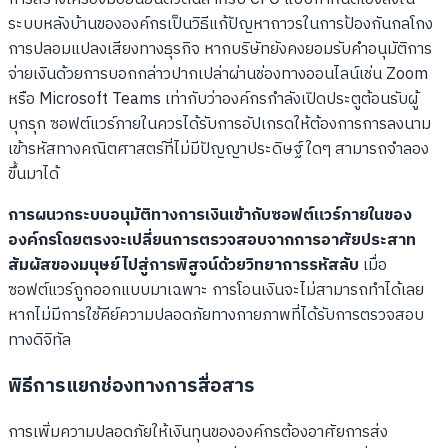
ระบบหลังบ้านขององค์กรเป็นวิธีแก้ปัญหาถาวรในการป้องกันกลโกง
การปลอมแปลงเสียงทางธุรกิจ หากบริษัทยังคงยอมรับคำอนุมัติการ
จ่ายเงินด้วยการบอกกล่าวปากเปล่าผ่านช่องทางออนไลน์เช่น Zoom
หรือ Microsoft Teams เท่ากับว่าองค์กรกำลังเปิดประตูต้อนรับผู้
บุกรุก ซอฟต์แวร์ภายในควรได้รับการอัปเกรดให้ต้องการการลงนาม
เข้ารหัสทางคณิตศาสตร์ที่ไม่มีปัญญาประดิษฐ์ใดๆ สามารถจำลอง
ขึ้นมาได้
การผนวกระบบอนุมัติทางการเงินเข้ากับซอฟต์แวร์ภายในของ
องค์กรโดยตรงจะเปลี่ยนการตรวจสอบจากการอาศัยประสาท
สัมผัสของมนุษย์ไปสู่การพิสูจน์ด้วยวิทยาการรหัสลับ
เมื่อ
ซอฟต์แวร์ถูกออกแบบมาเฉพาะ การโอนเงินจะไม่สามารถทำได้เลย
หากไม่มีการใช้คีย์ความปลอดภัยทางกายภาพที่ได้รับการตรวจสอบ
ทางดิจิทัล
พิธีการแยกช่องทางการสื่อสาร
การเพิ่มความปลอดภัยให้เงินทุนขององค์กรต้องอาศัยการส่ง