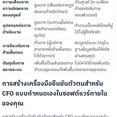
ความเสี่ยงจาก
เป็นศูนย์ (ระบบล็อค
สูงมาก (เสี่ยงต่อการถูก
ความผิดพลาด
ด้วยรหัสลับทาง
ล่อลวงด้วยจิตวิทยา)
ของมนุษย์
คอมพิวเตอร์)
สูงมาก (รบกวนขั้นตอน
อุปสรรคต่อการ
ทำงานเบื้องหลังโดยที่ผู้
การทำงานปกติของ
ดำเนินงาน
ใช้ไม่รู้สึกติดขัด
ธุรกิจ)
ต่ำมาก (ผู้บริหาร
สมบูรณ์แบบ (กฎใน
การป้องกันการ
สามารถสั่งข้ามขั้นตอน
ฐานข้อมูลต้องใช้รหัส
ข้ามขั้นตอน
ได้ด้วยวาจา)
ผ่านสองชุด)
ต้นทุนในการ
เพิ่มขึ้นเป็นเส้นตรงตาม
ไม่มีค่าใช้จ่ายเพิ่มเติม
ขยายระบบ
จำนวนธุรกรรมที่เพิ่มขึ้น
ต่อรายการธุรกรรม
การสร้างเครื่องมือยืนยันตัวตนสำหรับ
CFO แบบกำหนดเองในซอฟต์แวร์ภายใน
ของคุณ
การสร้างเครื่องมือยืนยันตัวตนสำหรับ CFO แบบกำหนดเองลงใน