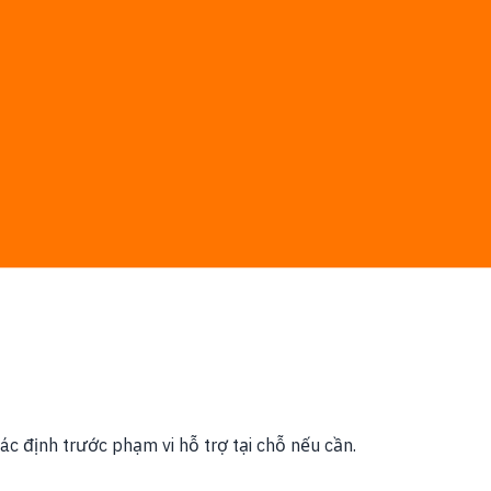
ợc chốt trước; phí phần mềm, cloud hoặc nền tảng bên thứ
xác định trước phạm vi hỗ trợ tại chỗ nếu cần.