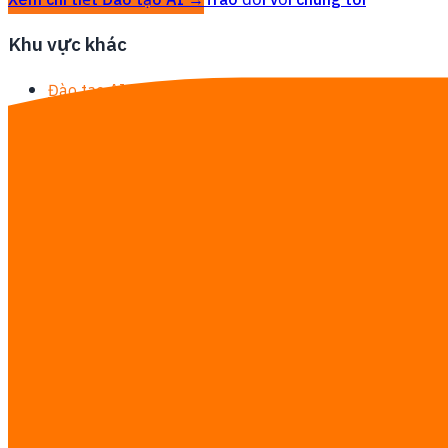
Xem chi tiết Đào tạo AI →
Trao đổi với chúng tôi
Khu vực khác
Đào tạo AI tại Bangkok
Đào tạo AI tại Thái Lan
Hướng dẫn nghiên cứu
·
Xem bảng giá đầy đủ →
Liên hệ chúng tôi
Tư vấn miễn phí — ước tính thời gian,
Services you’re interested in
Đội AI Agent
Tự động hóa quy trình
Phát triển phần mềm