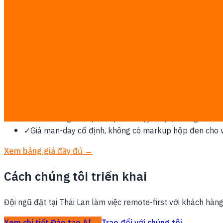
Vì sao Hàn Quốc cần điều này
Nền tảng nội địa mạnh, UX consent chặt và xu hướng dùng cl
Công việc được tính theo mức cố định minh bạch ฿7,000/man
ba do bạn thanh toán trực tiếp.
✓
Chốt scope, workflow và success metric trước khi bắ
✓
Tích hợp với ERP, CRM, POS, LINE, dữ liệu hoặc hệ th
✓
Thiết kế theo vận hành Thái Lan, PDPA và cách đội c
✓
Giao theo giai đoạn với phần chạy được, không chỉ bàn 
✓
Giá man-day cố định, không có markup hộp đen cho v
Xem bảng giá đầy đủ →
Cách chúng tôi triển khai
Đội ngũ đặt tại Thái Lan làm việc remote-first với khách hàn