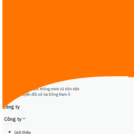
Website & Trang đích
Thông tin thị trường
Đào tạo AI
Chuyển đổi số
CTO-as-a-Service
Khác
Gửi tin nhắn
iReadCustomer
Giải pháp kinh doanh thông minh AI tiên tiến
thúc đẩy chuyển đổi số tại Đông Nam Á
Công ty
Công ty
Giới thiệu