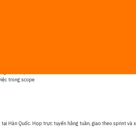
oud nội địa hoặc on-prem định hình thiết kế hệ thống.
-day. Sau discovery, số man-day và báo giá bằng văn bản đư
t đầu xây dựng
ống thanh toán hiện có
ủa bạn làm việc thật, không dùng template chung chung
giao tài liệu
iệc trong scope
g tại Hàn Quốc. Họp trực tuyến hằng tuần, giao theo sprint và 