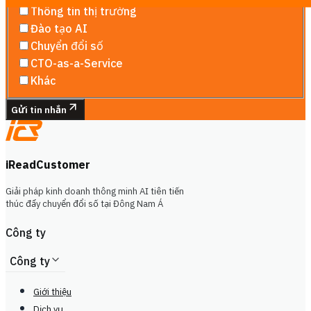
Thông tin thị trường
Đào tạo AI
Chuyển đổi số
CTO-as-a-Service
Khác
Gửi tin nhắn
iReadCustomer
Giải pháp kinh doanh thông minh AI tiên tiến
thúc đẩy chuyển đổi số tại Đông Nam Á
Công ty
Công ty
Giới thiệu
Dịch vụ