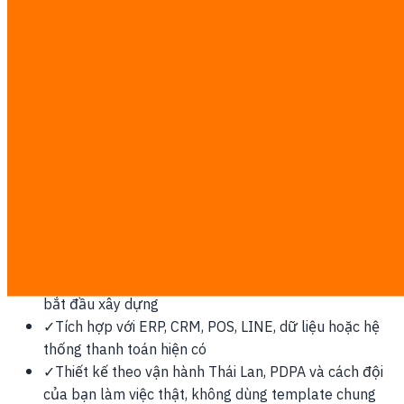
trình phát triển với AI.
Vì sao Đài Loan cần điều này
Thị trường chuỗi cung ứng bán dẫn và phần cứng, dùng
SAP sâu, cần sản phẩm Mandarin/English và compliance e-
invoice địa phương.
Công việc được tính theo mức cố định minh bạch
฿7,000/man-day. Sau discovery, số man-day và báo giá
bằng văn bản được chốt trước; phí phần mềm, cloud hoặc
nền tảng bên thứ ba do bạn thanh toán trực tiếp.
✓
Chốt scope, workflow và success metric trước khi
bắt đầu xây dựng
✓
Tích hợp với ERP, CRM, POS, LINE, dữ liệu hoặc hệ
thống thanh toán hiện có
✓
Thiết kế theo vận hành Thái Lan, PDPA và cách đội
của bạn làm việc thật, không dùng template chung