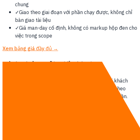
chung
✓
Giao theo giai đoạn với phần chạy được, không chỉ
bàn giao tài liệu
✓
Giá man-day cố định, không có markup hộp đen cho
việc trong scope
Xem bảng giá đầy đủ →
Cách chúng tôi triển khai
Đội ngũ đặt tại Thái Lan làm việc remote-first với khách
hàng tại Đài Loan. Họp trực tuyến hằng tuần, giao theo
sprint và xác định trước phạm vi hỗ trợ tại chỗ nếu cần.
Xem chi tiết Đào tạo AI →
Trao đổi với chúng tôi
Khu vực khác
Đào tạo AI tại Bangkok