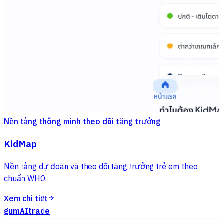
Nền tảng thông minh theo dõi tăng trưởng
KidMap
Nền tảng dự đoán và theo dõi tăng trưởng trẻ em theo
chuẩn WHO.
Xem chi tiết
gumAItrade