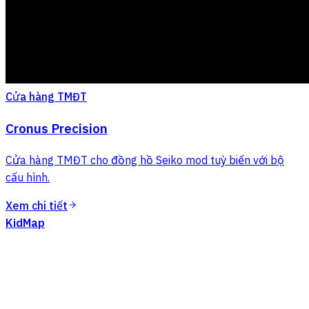
Cửa hàng TMĐT
Cronus Precision
Cửa hàng TMĐT cho đồng hồ Seiko mod tuỳ biến với bộ
cấu hình.
Xem chi tiết
KidMap