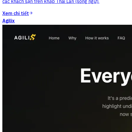
các khách sạn trên khắp Thái Lan (song ngữ).
Xem chi tiết
Agilix