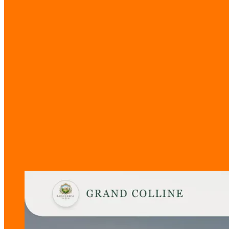
Song ngữ Thái/Anh
Lĩnh vực
Resort cao cấp
Loại
Website đặt phòng
Thẻ
Hospitality
Resort
Booking
Thư viện
Bên trong quá trình xây dựng