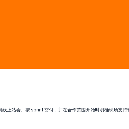
动工业软件与自动化需求。
锁定 man-day 估算和书面报价；第三方软件、云或平台费用由您直
系统集成
通用模板
。每周线上站会、按 sprint 交付，并在合作范围开始时明确现场支