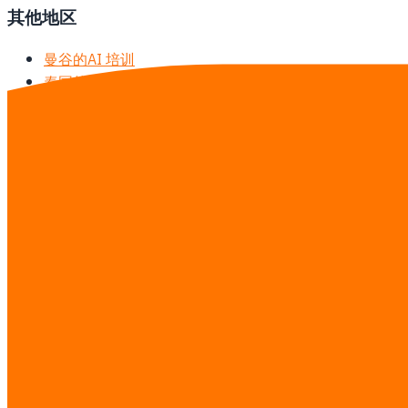
其他地区
曼谷的AI 培训
泰国的AI 培训
研究指南
·
查看完整价目表 →
联系我们
免费咨询——评估时间线、预算和范围。
Services you’re interested in
AI 智能体团队
工作流自动化
软件开发
网站与落地页