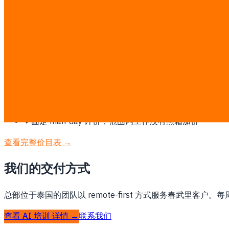
为什么春武里需要这项服务
东部经济走廊（EEC）核心区域，重工业、汽车和物流基地推
此类工作按透明的固定 ฿7,000/man-day 计费。探索后会
✓
先确认范围、流程和成功指标，再开始开发
✓
围绕您现有的 ERP、CRM、POS、LINE、数据或支付
✓
按泰国运营、PDPA 和实际团队工作方式设计，不套用
✓
阶段式交付并演示可运行成果，而不是只交文档
✓
固定 man-day 计价，范围内工作没有黑箱加价
查看完整价目表 →
我们的交付方式
总部位于泰国的团队以 remote-first 方式服务春武里客户
查看 AI 培训 详情 →
联系我们