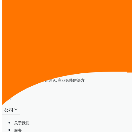
市场情报
AI 培训
数字化转型
CTO-as-a-Service
其他
发送消息
iReadCustomer
推动东南亚数字化转型的先进 AI 商业智能解决方
案
公司
公司
关于我们
服务