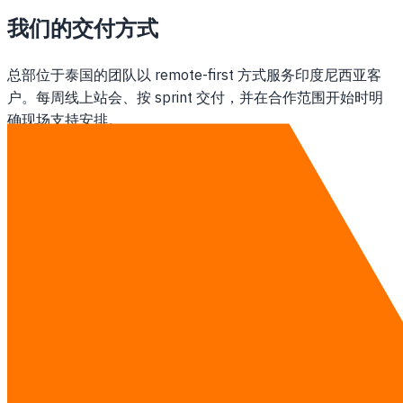
我们的交付方式
总部位于泰国的团队以 remote-first 方式服务印度尼西亚客
户。每周线上站会、按 sprint 交付，并在合作范围开始时明
确现场支持安排。
查看 AI 培训 详情 →
联系我们
其他地区
曼谷的AI 培训
泰国的AI 培训
研究指南
·
查看完整价目表 →
联系我们
免费咨询——评估时间线、预算和范围。