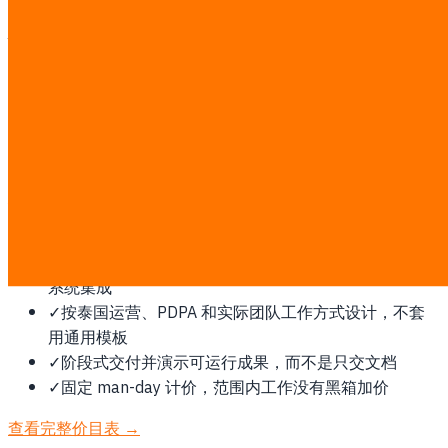
为什么印度尼西亚需要这项服务
东南亚人口最大市场，本地化、印尼语优先 UX、监管合规托
管和 QRIS 支付集成都是基础要求。
此类工作按透明的固定 ฿7,000/man-day 计费。探索后会锁
定 man-day 估算和书面报价；第三方软件、云或平台费用由
您直接支付。
✓
先确认范围、流程和成功指标，再开始开发
✓
围绕您现有的 ERP、CRM、POS、LINE、数据或支付
系统集成
✓
按泰国运营、PDPA 和实际团队工作方式设计，不套
用通用模板
✓
阶段式交付并演示可运行成果，而不是只交文档
✓
固定 man-day 计价，范围内工作没有黑箱加价
查看完整价目表 →