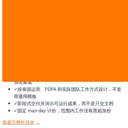
为什么菲律宾需要这项服务
英语优先市场，BPO 和 fintech 密集，常见 SMS/e-wallet 集
成，以及 fintech 的 BSP 监管报告。
此类工作按透明的固定 ฿7,000/man-day 计费。探索后会锁
定 man-day 估算和书面报价；第三方软件、云或平台费用由
您直接支付。
✓
先确认范围、流程和成功指标，再开始开发
✓
围绕您现有的 ERP、CRM、POS、LINE、数据或支付
系统集成
✓
按泰国运营、PDPA 和实际团队工作方式设计，不套
用通用模板
✓
阶段式交付并演示可运行成果，而不是只交文档
✓
固定 man-day 计价，范围内工作没有黑箱加价
查看完整价目表 →