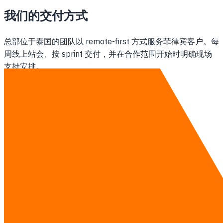
我们的交付方式
总部位于泰国的团队以 remote-first 方式服务菲律宾客户。每
周线上站会、按 sprint 交付，并在合作范围开始时明确现场
支持安排。
查看 AI 培训 详情 →
联系我们
其他地区
曼谷的AI 培训
泰国的AI 培训
研究指南
·
查看完整价目表 →
联系我们
免费咨询——评估时间线、预算和范围。