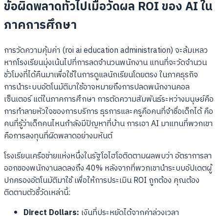
ข้อผิดพลาดทั่วไปเมื่อวัดผล ROI ของ AI ใน
ภาคการศึกษา
การวัดความคุ้มค่า (roi ai education administration) จะล้มเหลว
หากโรงเรียนมุ่งเน้นไปที่การลดจำนวนพนักงาน แทนที่จะวัดจำนวน
ชั่วโมงที่ได้คืนมาเพื่อใช้ในการดูแลนักเรียนโดยตรง ในภาคธุรกิจ
การนำระบบอัตโนมัติมาใช้อาจหมายถึงการปลดพนักงานคอล
เซ็นเตอร์ แต่ในภาคการศึกษา การตัดความสัมพันธ์ระหว่างมนุษย์คือ
การทำลายหัวใจของการบริการ ธุรการและครูคือคนที่จำชื่อเด็กได้ คือ
คนที่รู้ว่าเด็กคนไหนกำลังมีปัญหาที่บ้าน การเอา AI มาแทนที่พวกเขา
คือการลงทุนที่ผิดพลาดอย่างมหันต์
โรงเรียนเครือข่ายแห่งหนึ่งในรัฐโอไฮโอติดตามผลพบว่า อัตราการลา
ออกของพนักงานลดลงถึง 40% หลังจากที่พวกเขานำระบบอัปเดตผู้
ปกครองอัตโนมัติมาใช้ เพื่อให้การประเมิน ROI ถูกต้อง คุณต้อง
ติดตามตัวชี้วัดเหล่านี้:
Direct Dollars:
เงินที่ประหยัดได้จากค่าล่วงเวลา