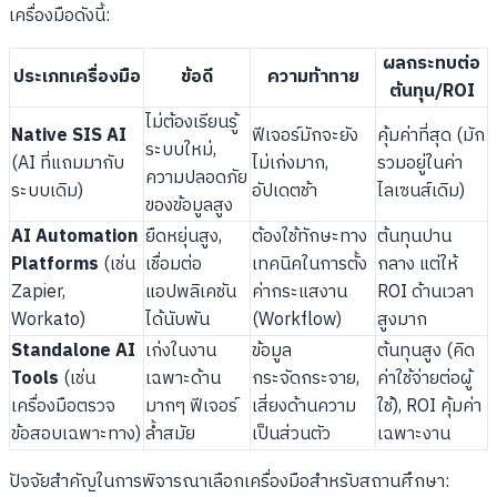
เครื่องมือดังนี้:
ผลกระทบต่อ
ประเภทเครื่องมือ
ข้อดี
ความท้าทาย
ต้นทุน/ROI
ไม่ต้องเรียนรู้
Native SIS AI
ฟีเจอร์มักจะยัง
คุ้มค่าที่สุด (มัก
ระบบใหม่,
(AI ที่แถมมากับ
ไม่เก่งมาก,
รวมอยู่ในค่า
ความปลอดภัย
ระบบเดิม)
อัปเดตช้า
ไลเซนส์เดิม)
ของข้อมูลสูง
AI Automation
ยืดหยุ่นสูง,
ต้องใช้ทักษะทาง
ต้นทุนปาน
Platforms
(เช่น
เชื่อมต่อ
เทคนิคในการตั้ง
กลาง แต่ให้
Zapier,
แอปพลิเคชัน
ค่ากระแสงาน
ROI ด้านเวลา
Workato)
ได้นับพัน
(Workflow)
สูงมาก
Standalone AI
เก่งในงาน
ข้อมูล
ต้นทุนสูง (คิด
Tools
(เช่น
เฉพาะด้าน
กระจัดกระจาย,
ค่าใช้จ่ายต่อผู้
เครื่องมือตรวจ
มากๆ ฟีเจอร์
เสี่ยงด้านความ
ใช้), ROI คุ้มค่า
ข้อสอบเฉพาะทาง)
ล้ำสมัย
เป็นส่วนตัว
เฉพาะงาน
ปัจจัยสำคัญในการพิจารณาเลือกเครื่องมือสำหรับสถานศึกษา: