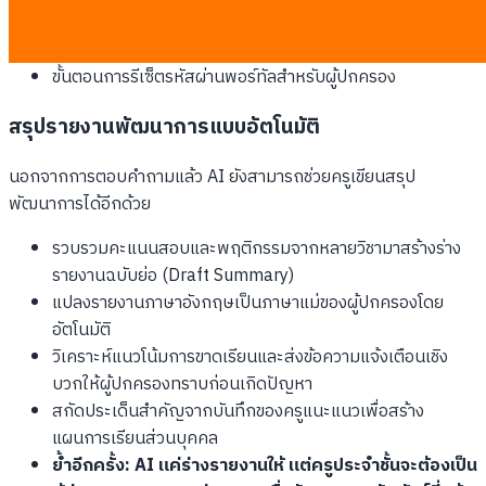
การตรวจสอบเมนูอาหารกลางวันสำหรับเด็กที่แพ้อาหาร
การแจ้งเตือนกรณีรถโรงเรียนล่าช้าเนื่องจากสภาพการจราจร
ขั้นตอนการรีเซ็ตรหัสผ่านพอร์ทัลสำหรับผู้ปกครอง
สรุปรายงานพัฒนาการแบบอัตโนมัติ
นอกจากการตอบคำถามแล้ว AI ยังสามารถช่วยครูเขียนสรุป
พัฒนาการได้อีกด้วย
รวบรวมคะแนนสอบและพฤติกรรมจากหลายวิชามาสร้างร่าง
รายงานฉบับย่อ (Draft Summary)
แปลงรายงานภาษาอังกฤษเป็นภาษาแม่ของผู้ปกครองโดย
อัตโนมัติ
วิเคราะห์แนวโน้มการขาดเรียนและส่งข้อความแจ้งเตือนเชิง
บวกให้ผู้ปกครองทราบก่อนเกิดปัญหา
สกัดประเด็นสำคัญจากบันทึกของครูแนะแนวเพื่อสร้าง
แผนการเรียนส่วนบุคคล
ย้ำอีกครั้ง: AI แค่ร่างรายงานให้ แต่ครูประจำชั้นจะต้องเป็น