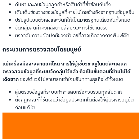
ค้นหาและลบข้อมูลลูกค้าหรือสินค้าที่ซ้ำซ้อนกันทิ้ง
เติมเต็มช่องว่างของข้อมูลที่หายไปโดยอ้างอิงจากฐานข้อมูลอื่น
ปรับรูปแบบตัวเลขและวันที่ให้เป็นมาตรฐานเดียวกันทั้งหมด
จัดกลุ่มสินค้าคงคลังตามลักษณะการใช้งานจริง
ตรวจจับความผิดปกติของตัวเลขที่อาจเกิดจากการพิมพ์ผิด
กระบวนการตรวจสอบโดยมนุษย์
แม้เครื่องมือจะฉลาดแค่ไหน การให้ผู้เชี่ยวชาญในแต่ละแผนก
ตรวจสอบข้อมูลที่ระบบจัดกลุ่มไว้แล้ว ถือเป็นขั้นตอนที่ข้ามไม่ได้
เด็ดขาด
ซอฟต์แวร์ไม่สามารถเข้าใจบริบททางธุรกิจได้ทั้งหมด
สุ่มตรวจข้อมูลที่ระบบทำการลบหรือควบรวมทุกสัปดาห์
ตั้งกฎเกณฑ์ที่ชัดเจนว่าข้อมูลประเภทใดต้องให้ผู้บริหารอนุมัติ
ก่อนแก้ไข
สร้างรายงานเปรียบเทียบข้อมูลก่อนและหลังการทำความ
สะอาด
ให้ทีมการเงินตรวจสอบข้อมูลของคู่ค้าหลักด้วยตัวเองเสมอ