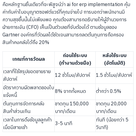
คือหลักฐานชิ้นเดียวที่จะพิสูจน์ว่า ai for erp implementation คุ้ม
ค่ากับค่าใบอนุญาตซอฟต์แวร์ที่คุณจ่ายไป การบอกว่าพนักงานมี
ความสุขขึ้นนั้นไม่เพียงพอ คุณต้องสามารถอธิบายให้ผู้อำนวยการ
ฝ่ายการเงิน (CFO) เห็นเป็นตัวเลขที่จับต้องได้ ตามข้อมูลของ
Gartner องค์กรที่วัดผลได้ชัดเจนสามารถลดต้นทุนการถือครอง
สินค้าคงคลังได้ถึง 20%
ก่อนใช้ระบบ
หลังใช้ระบบ
เกณฑ์การวัดผล
(ทำงานด้วยมือ)
(อัตโนมัติ)
เวลาที่ใช้สรุปยอดขายราย
12 ชั่วโมง/สัปดาห์
1.5 ชั่วโมง/สัปดาห์
สัปดาห์
อัตราความผิดพลาดของใบ
8% จากทั้งหมด
ต่ำกว่า 0.5%
แจ้งหนี้
ต้นทุนการจัดการคลัง
ขาดทุน 150,000
ขาดทุน 20,000
สินค้าส่วนเกิน
บาท/เดือน
บาท/เดือน
เวลาในการดึงข้อมูลลูกค้า
ทันที (น้อยกว่า 5
3-5 นาที
เมื่อมีสายเข้า
วินาที)