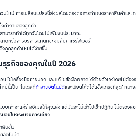
ทวนใหม่ การเปลี่ยนแปลงนี้ส่งผลโดยตรงต่อการกำหนดราคาสินค้าและก
ึ่งคำถามของลูกค้า
ูงสามารถทำได้ทุกวันโดยไม่เพิ่มงบประมาณ
ดหรือการบริการแทนที่จะจมกับค่าเซิร์ฟเวอร์
ดูดลูกค้าใหม่ได้ง่ายขึ้น
บธุรกิจของคุณในปี 2026
ใช้เครื่องมือภายนอก และแก้ไขข้อผิดพลาดได้ด้วยตัวเองโดยไม่ต้องรอใ
หม่นี้เป็น 'โมเดลที่
ทำงานอัตโนมัติ
และเขียนโค้ดได้แข็งแกร่งที่สุด' ห
บบเก่าจะแค่ร่างอีเมลให้คุณส่ง แต่มันจะไม่เข้าไปเช็กปฏิทิน ไม่ตรวจ
้ครบจบในกระบวนการเดียว
สิบขั้น
ยอัตโนมัติ