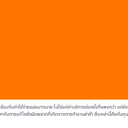
ash ถึงสั่นคลอนงบประมาณ AI แบบเดิม
 แบบเดิม เพราะมันหั่นต้นทุนการทำงานลงมากกว่า 50 เปอร์เซ็นต์เมื่อ
ารที่กูเกิลปรับโครงสร้างราคาใหม่ครั้งนี้ทำให้จุดคุ้มทุนของบริษัทเปล
 นั่นคือสัญญาณเตือนว่าโครงสร้างต้นทุนของคุณกำลังมีปัญหา
าร AI
่อหน่วยถูกลง
ุนเร็วกว่าเดิม
เทคโนโลยีที่เท่าเทียมกัน
ร้อมกับค่าใช้จ่ายแฝงมากมาย ไม่ใช่แค่ค่าบริการต่อครั้งที่แพงกว่า แ
กับการแก้ไขข้อผิดพลาดที่เกิดจากการทำงานล่าช้า สิ่งเหล่านี้คือต้นทุ