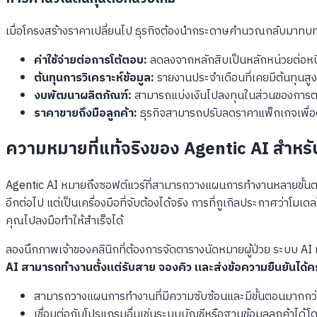
เมื่อโครงสร้างราคาเปลี่ยนไป ธุรกิจต้องนำกระดาษคำนวณกลับมาทบ
ค่าใช้จ่ายต่อการโต้ตอบ:
ลดลงจากหลักสิบเป็นหลักหน่วยต่อหน
ต้นทุนการวิเคราะห์ข้อมูล:
รายงานประจำเดือนที่เคยมีต้นทุนส
งบพัฒนาผลิตภัณฑ์:
สามารถแบ่งเงินไปลงทุนในส่วนของการตลา
ราคาขายถึงมือลูกค้า:
ธุรกิจสามารถปรับลดราคาแพ็กเกจเพื่อดึง
ความหมายที่แท้จริงของ Agentic AI สำหรั
Agentic AI หมายถึงซอฟต์แวร์ที่สามารถวางแผนการทำงานหลายขั้นตอน 
อีกต่อไป แต่เป็นเครื่องมือที่จับต้องได้จริง การที่กูเกิลประกาศว่าโมเดลใ
คุณไปลงมือทำให้สำเร็จได้
ลองนึกภาพเจ้าของคลินิกที่ต้องการจัดตารางนัดหมายผู้ป่วย ระบบ AI แ
AI สามารถทำงานตั้งแต่รับสาย จองคิว และส่งข้อความยืนยันได
สามารถวางแผนการทำงานที่มีความซับซ้อนและมีขั้นตอนมากกว่า
เชื่อมต่อกับโปรแกรมอื่นเช่นระบบบัญชีหรือฐานข้อมูลลูกค้าได้โด