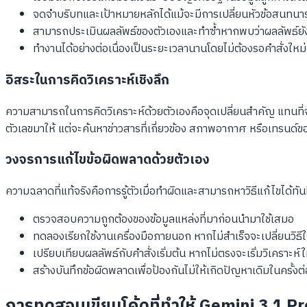
จดจำบริบทและเป้าหมายหลักได้แม้จะมีการเปลี่ยนหัวข้อสนทนา
สามารถประเมินผลลัพธ์ของตัวเองและทำซ้ำหากพบว่าผลลัพธ์ยั
ทำงานได้อย่างต่อเนื่องเป็นระยะเวลานานโดยไม่ต้องรอคำสั่งใหม่
อิสระในการคิดวิเคราะห์เชิงลึก
ความสามารถในการคิดวิเคราะห์ด้วยตัวเองคือจุดเปลี่ยนสำคัญ แทนท
ตัวเลขมาให้ แต่จะค้นหาข่าวสารที่เกี่ยวข้อง สภาพอากาศ หรือเทรนด
วงจรการแก้ไขข้อผิดพลาดด้วยตัวเอง
ความฉลาดที่แท้จริงคือการรู้ตัวเมื่อทำผิดและสามารถหาวิธีแก้ไขได้ทัน
ตรวจสอบความถูกต้องของข้อมูลแหล่งที่มาก่อนนำมาใช้เสมอ
ทดลองเรียกใช้งานเครื่องมือภายนอก หากไม่สำเร็จจะเปลี่ยนวิธีใ
เปรียบเทียบผลลัพธ์กับคำสั่งเริ่มต้น หากไม่ตรงจะเริ่มวิเคราะห์ใ
สร้างบันทึกข้อผิดพลาดเพื่อป้องกันไม่ให้เกิดปัญหาเดิมในครั้งต
การทดสอบเขียนโค้ดที่ทำให้ Gemini 3.1 P