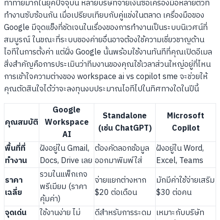
ท้าทายมากในยุคปัจจุบัน หลายบริษัทจ่ายเงินซื้อเครื่องมือหลายตัวที่
ทำงานซับซ้อนกัน เมื่อเปรียบเทียบกับคู่แข่งในตลาด เครื่องมือของ
Google มีจุดแข็งที่ชัดเจนในเรื่องของการทำงานเป็นระบบนิเวศน์ที่
สมบูรณ์ ในขณะที่ระบบของค่ายอื่นอาจต้องใช้ความเชี่ยวชาญด้าน
ไอทีในการตั้งค่า แต่ฝั่ง Google นั้นพร้อมใช้งานทันทีที่คุณเปิดอีเมล
สิ่งสำคัญคือการประเมินว่าทีมงานของคุณใช้เวลาส่วนใหญ่อยู่ที่ไหน
การเข้าใจความต่างของ workspace ai vs copilot sme จะช่วยให้
คุณตัดสินใจได้ว่าจะลงทุนงบประมาณไอทีไปในทิศทางใดในปีนี้
Google
Standalone
Microsoft
คุณสมบัติ
Workspace
(เช่น ChatGPT)
Copilot
AI
พื้นที่ที่
ฝังอยู่ใน Gmail,
ต้องคัดลอกข้อมูล
ฝังอยู่ใน Word,
ทำงาน
Docs, Drive เลย
ออกมาพิมพ์ใส่
Excel, Teams
รวมในแพ็กเกจ
ราคา
จ่ายแยกต่างหาก
มักมีค่าใช้จ่ายเสริม
พรีเมียม (ราคา
เฉลี่ย
$20 ต่อเดือน
$30 ต่อคน
คุ้มค่า)
จุดเด่น
ใช้งานง่าย ไม่
ดีสำหรับการระดม
เหมาะกับบริษัท