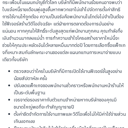
กระเพื่อมในแผนกบัญชีทั่วโลก บริษัทที่มีพนักงานร้อยคนอาจพบว่า
ใบแจ้งหนี้รายเดือนพุ่งสูงขึ้นหากพวกเขาไม่เข้าไปจัดการตั้งค่าสิทธิ
การใช้งานให้ถูกต้อง ความเป็นจริงคือพนักงานในโกดังไม่จำเป็นต้อง
ใช้ฟีเจอร์สร้างวิดีโออัจฉริยะ แต่ฝ่ายการตลาดต้องการมันอย่าง
แน่นอน หากคุณให้สิทธิ์ระดับสูงสุดแก่พนักงานทุกคน คุณกำลังทิ้ง
เงินจำนวนมากลงแม่น้ำ การทำความเข้าใจโครงสร้างราคาใหม่นี้จะ
ช่วยให้คุณประหยัดเงินได้หลายหมื่นบาทต่อปี โดยการเลือกซื้อแพ็กเก
จที่เหมาะสมกับลักษณะงานของแต่ละแผนกแทนการเหมาจ่ายแบบ
เดียวทั้งบริษัท
ตรวจสอบว่าใครในบริษัทที่มีการเปิดใช้งานฟีเจอร์ขั้นสูงอย่าง
น้อยสัปดาห์ละครั้ง
ปรับลดแพ็กเกจของพนักงานชั่วคราวหรือพนักงานหน้าร้านให้
เป็นระดับพื้นฐาน
เจรจาต่อรองราคากับตัวแทนจำหน่ายหากบริษัทของคุณมี
ขนาดใหญ่พอที่จะทำสัญญารายปี
ตั้งค่าขีดจำกัดการใช้งานภาพและวิดีโอเพื่อไม่ให้มีค่าใช้จ่ายส่วน
เกินงอกเงย