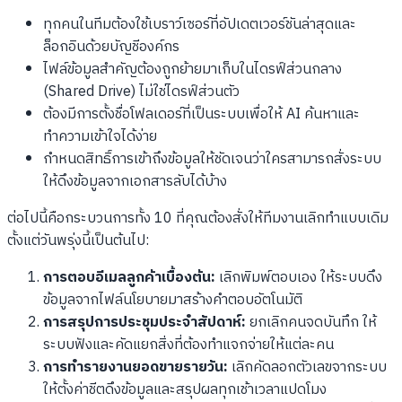
ทุกคนในทีมต้องใช้เบราว์เซอร์ที่อัปเดตเวอร์ชันล่าสุดและ
ล็อกอินด้วยบัญชีองค์กร
ไฟล์ข้อมูลสำคัญต้องถูกย้ายมาเก็บในไดรฟ์ส่วนกลาง
(Shared Drive) ไม่ใช่ไดรฟ์ส่วนตัว
ต้องมีการตั้งชื่อโฟลเดอร์ที่เป็นระบบเพื่อให้ AI ค้นหาและ
ทำความเข้าใจได้ง่าย
กำหนดสิทธิ์การเข้าถึงข้อมูลให้ชัดเจนว่าใครสามารถสั่งระบบ
ให้ดึงข้อมูลจากเอกสารลับได้บ้าง
ต่อไปนี้คือกระบวนการทั้ง 10 ที่คุณต้องสั่งให้ทีมงานเลิกทำแบบเดิม
ตั้งแต่วันพรุ่งนี้เป็นต้นไป:
การตอบอีเมลลูกค้าเบื้องต้น:
เลิกพิมพ์ตอบเอง ให้ระบบดึง
ข้อมูลจากไฟล์นโยบายมาสร้างคำตอบอัตโนมัติ
การสรุปการประชุมประจำสัปดาห์:
ยกเลิกคนจดบันทึก ให้
ระบบฟังและคัดแยกสิ่งที่ต้องทำแจกจ่ายให้แต่ละคน
การทำรายงานยอดขายรายวัน:
เลิกคัดลอกตัวเลขจากระบบ
ให้ตั้งค่าชีตดึงข้อมูลและสรุปผลทุกเช้าเวลาแปดโมง