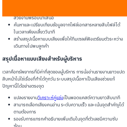
ประชุมที่ไม่ได้จัดระเบียบ
แปลงรายงานการเงินไตรมาสให้เป็นแผนภาพอินโฟกราฟิกที่
สวยงามพร้อมนำเสนอ
ค้นหาและเปรียบเทียบข้อมูลจากไฟล์เอกสารหลายสิบไฟล์ได้
ในเวลาเพียงเสี้ยววินาที
สร้างสรุปเนื้อหาแบบเสียงเพื่อให้ทีมเซลส์ฟังเตรียมตัวระหว่าง
เดินทางไปพบลูกค้า
สรุปเนื้อหาแบบเสียงสำหรับผู้บริหาร
เวลาคือทรัพยากรที่มีค่าที่สุดของผู้บริหาร การนั่งอ่านรายงานยาวแปด
สิบหน้าไม่ใช่เรื่องที่ทำได้ทุกวัน ระบบสรุปเนื้อหาเป็นเสียงช่วยแก้
ปัญหานี้ได้อย่างตรงจุด
แปลงรายงาน
วิเคราะห์คู่แข่ง
เป็นพอดแคสต์ความยาวสิบนาที
สามารถเลือกเสียงคนอ่าน ระดับความเร็ว และเน้นจุดสำคัญได้
ตามต้องการ
รองรับการแทรกคำอธิบายเพิ่มเติมในจุดที่ตัวเลขมีความซับ
ซ้อน