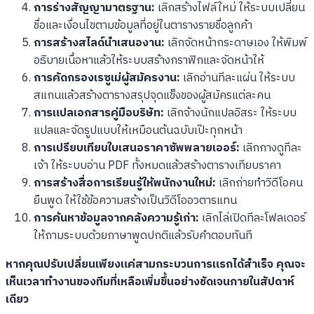
การร่างสัญญามาตรฐาน:
เลิกสร้างไฟล์ใหม่ ให้ระบบเปลี่ยน
ชื่อและเงื่อนไขตามข้อมูลที่อยู่ในตารางรายชื่อลูกค้า
การสร้างสไลด์นำเสนองาน:
เลิกจัดหน้ากระดาษเอง ให้พิมพ์
อธิบายเนื้อหาแล้วให้ระบบสร้างกราฟิกและจัดหน้าให้
การคัดกรองเรซูเม่ผู้สมัครงาน:
เลิกอ่านทีละแผ่น ให้ระบบ
สแกนแล้วสร้างตารางสรุปจุดแข็งของผู้สมัครแต่ละคน
การแปลเอกสารคู่มือบริษัท:
เลิกจ้างนักแปลอิสระ ให้ระบบ
แปลและจัดรูปแบบให้เหมือนต้นฉบับเป๊ะทุกหน้า
การเปรียบเทียบใบเสนอราคาซัพพลายเออร์:
เลิกกางดูทีละ
เจ้า ให้ระบบอ่าน PDF ทั้งหมดแล้วสร้างตารางเทียบราคา
การสร้างสื่อการเรียนรู้ให้พนักงานใหม่:
เลิกถ่ายทำวิดีโอคน
ยืนพูด ให้ใช้ข้อความสร้างเป็นวิดีโออวตารแทน
การค้นหาข้อมูลจากคลังความรู้เก่า:
เลิกไล่เปิดทีละโฟลเดอร์
ให้ถามระบบด้วยภาษาพูดปกติแล้วรับคำตอบทันที
หากคุณปรับเปลี่ยนเพียงแค่สามกระบวนการแรกได้สำเร็จ คุณจะ
เห็นเวลาทำงานของทีมที่เหลือเพิ่มขึ้นอย่างชัดเจนภายในสัปดาห์
เดียว