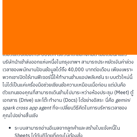
แอปพลิเคชันที่คุณไม่เคยรู้ว่าต้องมี
Gemini Spark ทำหน้าที่เป็นผู้จัดการที่มองไม่เห็นซึ่งเชื่อมโยงการ
ทำงานทั่วทั้งระบบ Google ของคุณ โดยสามารถดึงข้อมูลจากอีเมล
ตารางคำนวณ และเอกสารเพื่อทำงานที่ซับซ้อนหลายขั้นตอนได้โดย
ไม่ต้องรอให้คุณคอยควบคุมดูแล ลองนึกภาพตามว่าแทนที่คุณจะ
เปิดเอกสารสามหน้าต่างเพื่อเทียบข้อมูล คุณเพียงแค่สั่งงานครั้ง
เดียวแล้วปล่อยให้ระบบจัดการส่วนที่เหลือทั้งหมด เมื่อเดือนที่แล้ว
บริษัทนำเข้าส่งออกแห่งหนึ่งในกรุงเทพฯ สามารถประหยัดเงินค่าล่วง
เวลาของพนักงานป้อนข้อมูลได้ถึง 40,000 บาทต่อเดือน เพียงเพราะ
พวกเขาเปิดใช้งานฟีเจอร์นี้ให้ทำงานข้ามแอปพลิเคชัน ระบบตัวใหม่นี้
ไม่ได้เป็นแค่เครื่องมือช่วยเขียนข้อความเหมือนเมื่อก่อน แต่มันคือ
ตัวแทนของคุณที่สามารถเดินข้ามไปมาระหว่างห้องประชุม (Meet) ตู้
เอกสาร (Drive) และโต๊ะทำงาน (Docs) ได้อย่างอิสระ นี่คือ
gemini
spark cross app agent
ที่จะเปลี่ยนวิธีคิดในการบริหารเวลาของ
คุณไปอย่างสิ้นเชิง
ระบบสามารถอ่านอีเมลจากลูกค้าและสร้างใบแจ้งหนี้ใน
Sheets ได้ทันทีโดยที่คุณไม่ต้องสั่ง