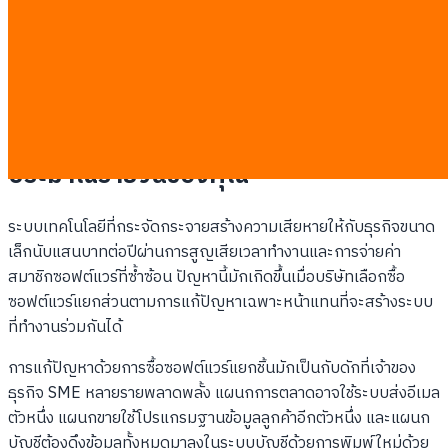
คุณไม่สามารถคาดการณ์ปริมาณสินค้าคงคลังในเดือนหน้าได้
อย่างแม่นยำหากไม่เดินไปนับสต็อกด้วยตัวเอง
ลูกค้าองค์กรหรือคู่ค้าต่างชาติปฏิเสธการลงทะเบียนคู่ค้าของ
คุณเนื่องจากระบบรักษาความปลอดภัยข้อมูลไม่ผ่านเกณฑ์
ระบบไอทีที่กระจัดกระจายกำลังกัดกินงบ
ประมาณรายวันของคุณ
ระบบเทคโนโลยีที่กระจัดกระจายสร้างความเสียหายให้กับธุรกิจขนาด
เล็กนับแสนบาทต่อปีผ่านการสูญเสียเวลาทำงานและการจ่ายค่า
สมาชิกซอฟต์แวร์ที่ซ้ำซ้อน ปัญหานี้มักเกิดขึ้นเมื่อบริษัทเลือกซื้อ
ซอฟต์แวร์แยกส่วนตามการแก้ปัญหาเฉพาะหน้าแทนที่จะสร้างระบบ
ที่ทำงานร่วมกันได้
การแก้ปัญหาด้วยการซื้อซอฟต์แวร์แยกชิ้นมักเป็นกับดักที่เจ้าของ
ธุรกิจ SME หลายรายพลาดพลั้ง แผนกการตลาดอาจใช้ระบบส่งอีเมล
ตัวหนึ่ง แผนกขายใช้โปรแกรมฐานข้อมูลลูกค้าอีกตัวหนึ่ง และแผนก
บัญชีต้องดึงข้อมูลทั้งหมดมาลงในระบบบัญชีด้วยการพิมพ์ใหม่ด้วย