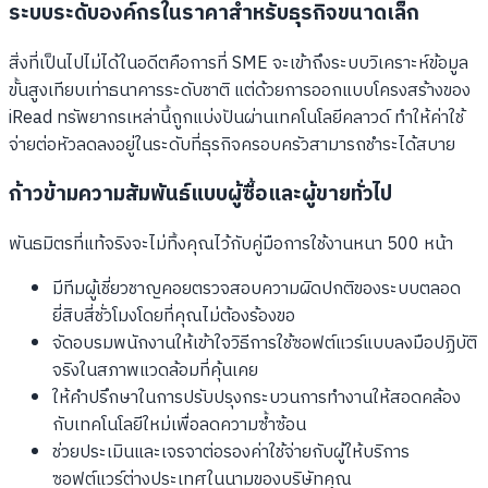
ระบบระดับองค์กรในราคาสำหรับธุรกิจขนาดเล็ก
สิ่งที่เป็นไปไม่ได้ในอดีตคือการที่ SME จะเข้าถึงระบบวิเคราะห์ข้อมูล
ขั้นสูงเทียบเท่าธนาคารระดับชาติ แต่ด้วยการออกแบบโครงสร้างของ
iRead ทรัพยากรเหล่านี้ถูกแบ่งปันผ่านเทคโนโลยีคลาวด์ ทำให้ค่าใช้
จ่ายต่อหัวลดลงอยู่ในระดับที่ธุรกิจครอบครัวสามารถชำระได้สบาย
ก้าวข้ามความสัมพันธ์แบบผู้ซื้อและผู้ขายทั่วไป
พันธมิตรที่แท้จริงจะไม่ทิ้งคุณไว้กับคู่มือการใช้งานหนา 500 หน้า
มีทีมผู้เชี่ยวชาญคอยตรวจสอบความผิดปกติของระบบตลอด
ยี่สิบสี่ชั่วโมงโดยที่คุณไม่ต้องร้องขอ
จัดอบรมพนักงานให้เข้าใจวิธีการใช้ซอฟต์แวร์แบบลงมือปฏิบัติ
จริงในสภาพแวดล้อมที่คุ้นเคย
ให้คำปรึกษาในการปรับปรุงกระบวนการทำงานให้สอดคล้อง
กับเทคโนโลยีใหม่เพื่อลดความซ้ำซ้อน
ช่วยประเมินและเจรจาต่อรองค่าใช้จ่ายกับผู้ให้บริการ
ซอฟต์แวร์ต่างประเทศในนามของบริษัทคุณ