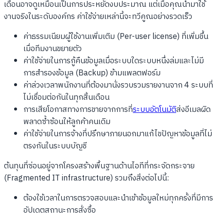
เดือนอาจดูเหมือนเป็นการประหยัดงบประมาณ แต่เมื่อคุณนำมาใช้
งานจริงในระดับองค์กร ค่าใช้จ่ายเหล่านี้จะทวีคูณอย่างรวดเร็ว
ค่าธรรมเนียมผู้ใช้งานเพิ่มเติม (Per-user license) ที่เพิ่มขึ้น
เมื่อทีมงานขยายตัว
ค่าใช้จ่ายในการกู้คืนข้อมูลเมื่อระบบใดระบบหนึ่งล่มและไม่มี
การสำรองข้อมูล (Backup) ข้ามแพลตฟอร์ม
ค่าล่วงเวลาพนักงานที่ต้องมานั่งรวบรวมรายงานจาก 4 ระบบที่
ไม่เชื่อมต่อกันในทุกสิ้นเดือน
การเสียโอกาสทางการขายจากการที่
ระบบอัตโนมัติ
ส่งอีเมลผิด
พลาดซ้ำซ้อนให้ลูกค้าคนเดิม
ค่าใช้จ่ายในการจ้างที่ปรึกษาภายนอกมาแก้ไขปัญหาข้อมูลที่ไม่
ตรงกันในระบบบัญชี
ต้นทุนที่ซ่อนอยู่จากโครงสร้างพื้นฐานด้านไอทีที่กระจัดกระจาย
(Fragmented IT infrastructure) รวมถึงสิ่งต่อไปนี้:
ต้องใช้เวลาในการตรวจสอบและนำเข้าข้อมูลใหม่ทุกครั้งที่มีการ
อัปเดตสถานะการสั่งซื้อ