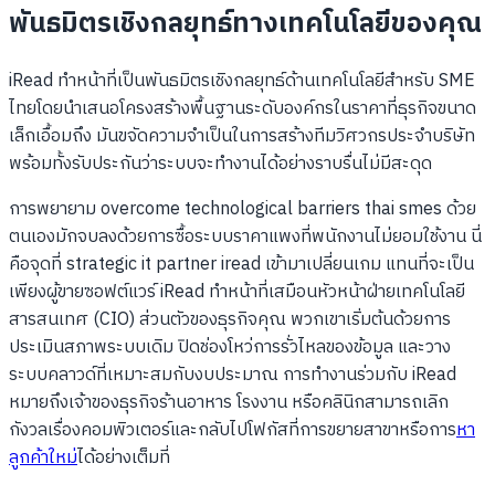
พันธมิตรเชิงกลยุทธ์ทางเทคโนโลยีของคุณ
iRead ทำหน้าที่เป็นพันธมิตรเชิงกลยุทธ์ด้านเทคโนโลยีสำหรับ SME
ไทยโดยนำเสนอโครงสร้างพื้นฐานระดับองค์กรในราคาที่ธุรกิจขนาด
เล็กเอื้อมถึง มันขจัดความจำเป็นในการสร้างทีมวิศวกรประจำบริษัท
พร้อมทั้งรับประกันว่าระบบจะทำงานได้อย่างราบรื่นไม่มีสะดุด
การพยายาม overcome technological barriers thai smes ด้วย
ตนเองมักจบลงด้วยการซื้อระบบราคาแพงที่พนักงานไม่ยอมใช้งาน นี่
คือจุดที่ strategic it partner iread เข้ามาเปลี่ยนเกม แทนที่จะเป็น
เพียงผู้ขายซอฟต์แวร์ iRead ทำหน้าที่เสมือนหัวหน้าฝ่ายเทคโนโลยี
สารสนเทศ (CIO) ส่วนตัวของธุรกิจคุณ พวกเขาเริ่มต้นด้วยการ
ประเมินสภาพระบบเดิม ปิดช่องโหว่การรั่วไหลของข้อมูล และวาง
ระบบคลาวด์ที่เหมาะสมกับงบประมาณ การทำงานร่วมกับ iRead
หมายถึงเจ้าของธุรกิจร้านอาหาร โรงงาน หรือคลินิกสามารถเลิก
กังวลเรื่องคอมพิวเตอร์และกลับไปโฟกัสที่การขยายสาขาหรือการ
หา
ลูกค้าใหม่
ได้อย่างเต็มที่