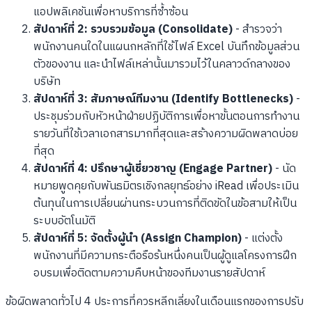
แอปพลิเคชันเพื่อหาบริการที่ซ้ำซ้อน
สัปดาห์ที่ 2: รวบรวมข้อมูล (Consolidate)
- สำรวจว่า
พนักงานคนใดในแผนกหลักที่ใช้ไฟล์ Excel บันทึกข้อมูลส่วน
ตัวของงาน และนำไฟล์เหล่านั้นมารวมไว้ในคลาวด์กลางของ
บริษัท
สัปดาห์ที่ 3: สัมภาษณ์ทีมงาน (Identify Bottlenecks)
-
ประชุมร่วมกับหัวหน้าฝ่ายปฏิบัติการเพื่อหาขั้นตอนการทำงาน
รายวันที่ใช้เวลาเอกสารมากที่สุดและสร้างความผิดพลาดบ่อย
ที่สุด
สัปดาห์ที่ 4: ปรึกษาผู้เชี่ยวชาญ (Engage Partner)
- นัด
หมายพูดคุยกับพันธมิตรเชิงกลยุทธ์อย่าง iRead เพื่อประเมิน
ต้นทุนในการเปลี่ยนผ่านกระบวนการที่ติดขัดในข้อสามให้เป็น
ระบบอัตโนมัติ
สัปดาห์ที่ 5: จัดตั้งผู้นำ (Assign Champion)
- แต่งตั้ง
พนักงานที่มีความกระตือรือร้นหนึ่งคนเป็นผู้ดูแลโครงการฝึก
อบรมเพื่อติดตามความคืบหน้าของทีมงานรายสัปดาห์
ข้อผิดพลาดทั่วไป 4 ประการที่ควรหลีกเลี่ยงในเดือนแรกของการปรับ