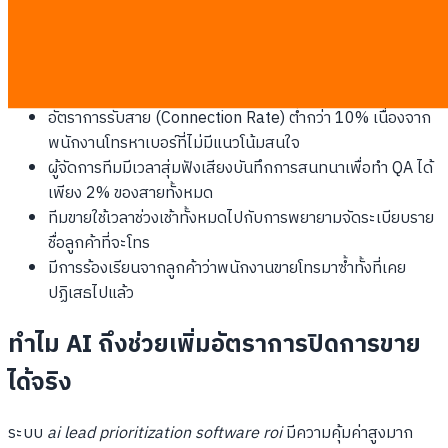
สัญญาณอันตรายที่บ่งบอกว่าระบบ Telesales ของคุณกำลังมี
ปัญหา ได้แก่:
พนักงานขายใช้เวลามากกว่า 15 นาทีหลังจากวางสายเพื่อสรุป
และพิมพ์บันทึกลงใน CRM
อัตราการรับสาย (Connection Rate) ต่ำกว่า 10% เนื่องจาก
พนักงานโทรหาเบอร์ที่ไม่มีแนวโน้มสนใจ
ผู้จัดการทีมมีเวลาสุ่มฟังเสียงบันทึกการสนทนาเพื่อทำ QA ได้
เพียง 2% ของสายทั้งหมด
ทีมขายใช้เวลาช่วงเช้าทั้งหมดไปกับการพยายามจัดระเบียบราย
ชื่อลูกค้าที่จะโทร
มีการร้องเรียนจากลูกค้าว่าพนักงานขายโทรมาซ้ำทั้งที่เคย
ปฏิเสธไปแล้ว
ทำไม AI ถึงช่วยเพิ่มอัตราการปิดการขาย
ได้จริง
ระบบ
ai lead prioritization software roi
มีความคุ้มค่าสูงมาก