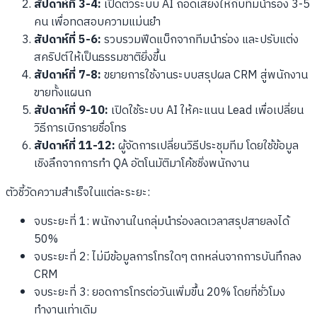
สัปดาห์ที่ 3-4:
เปิดตัวระบบ AI ถอดเสียงให้กับทีมนำร่อง 3-5
คน เพื่อทดสอบความแม่นยำ
สัปดาห์ที่ 5-6:
รวบรวมฟีดแบ็กจากทีมนำร่อง และปรับแต่ง
สคริปต์ให้เป็นธรรมชาติยิ่งขึ้น
สัปดาห์ที่ 7-8:
ขยายการใช้งานระบบสรุปผล CRM สู่พนักงาน
ขายทั้งแผนก
สัปดาห์ที่ 9-10:
เปิดใช้ระบบ AI ให้คะแนน Lead เพื่อเปลี่ยน
วิธีการเบิกรายชื่อโทร
สัปดาห์ที่ 11-12:
ผู้จัดการเปลี่ยนวิธีประชุมทีม โดยใช้ข้อมูล
เชิงลึกจากการทำ QA อัตโนมัติมาโค้ชชิ่งพนักงาน
ตัวชี้วัดความสำเร็จในแต่ละระยะ:
จบระยะที่ 1: พนักงานในกลุ่มนำร่องลดเวลาสรุปสายลงได้
50%
จบระยะที่ 2: ไม่มีข้อมูลการโทรใดๆ ตกหล่นจากการบันทึกลง
CRM
จบระยะที่ 3: ยอดการโทรต่อวันเพิ่มขึ้น 20% โดยที่ชั่วโมง
ทำงานเท่าเดิม