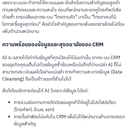
เพราะระบบจะทำการให้คะแนนและจัดลำดับความสำคัญของลูกค้า
ตามพฤติกรรมและความสนใจ ก่อนที่พนักงานจะยกหูโทรศัพท์เสีย
ด้วยซ้ำ การเปลี่ยนจากระบบ "โทรตามคิว" มาเป็น "โทรหาคนที่มี
โอกาสซื้อสูงสุดก่อน" คือหัวใจสำคัญของการเพิ่มยอดขายโดยไม่ต้อง
เพิ่มจำนวนพนักงาน
ความพร้อมของข้อมูลและสุขอนามัยของ CRM
AI จะฉลาดได้เท่ากับข้อมูลที่คุณป้อนให้มันเท่านั้น หากระบบ CRM
ของธุรกิจคุณเต็มไปด้วยข้อมูลซ้ำซ้อนหรือบันทึกที่ว่างเปล่า AI ก็ไม่
สามารถประเมินผลได้อย่างแม่นยำ การทำความสะอาดข้อมูล (Data
Cleansing) จึงเป็นก้าวแรกที่ข้ามไม่ได้
สิ่งที่ต้องจัดการก่อนให้ AI วิเคราะห์ข้อมูล ได้แก่:
การรวมช่องทางการติดต่อของลูกค้าให้อยู่ในโปรไฟล์เดียว
(โทรศัพท์, อีเมล, แชท)
การตั้งค่าฟิลด์บังคับใน CRM เพื่อไม่ให้พนักงานข้ามการกรอก
ข้อมูลสำคัญ