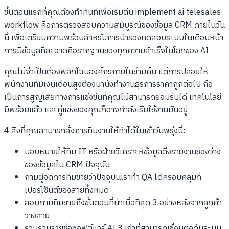
ขั้นตอนแรกที่คุณต้องทำทันทีเพื่อเริ่มต้น implement ai telesales
workflow คือการตรวจสอบความสมบูรณ์ของข้อมูล CRM ภายในวัน
นี้ เพื่อเตรียมความพร้อมสำหรับการนำร่องทดสอบระบบในเดือนหน้า
การมีข้อมูลที่สะอาดคือรากฐานของทุกความสำเร็จในโลกของ AI
คุณไม่จำเป็นต้องพลิกโฉมองค์กรภายในข้ามคืน แต่การปล่อยให้
พนักงานที่มีเงินเดือนสูงต้องมานั่งทำงานธุรการราคาถูกต่อไป ถือ
เป็นการสูญเสียทางการแข่งขันที่คุณไม่สามารถยอมรับได้ เทคโนโลยี
มีพร้อมแล้ว และคู่แข่งของคุณก็อาจกำลังเริ่มใช้งานมันอยู่
4 สิ่งที่คุณสามารถสั่งการทีมงานให้ทำได้ในเช้าวันพรุ่งนี้:
มอบหมายให้ทีม IT หรือฝ่ายวิเคราะห์ข้อมูลดึงรายงานช่องว่าง
ของข้อมูลใน CRM ปัจจุบัน
ถามผู้จัดการทีมขายว่าปัจจุบันเราทำ QA ได้ครอบคลุมกี่
เปอร์เซ็นต์ของสายทั้งหมด
สอบถามทีมขายถึงขั้นตอนที่น่าเบื่อที่สุด 3 อย่างหลังจากลูกค้า
วางสาย
รวบรวมรายชื่อซอฟต์แวร์ AI 3 เจ้าที่สามารถเชื่อมต่อกับระบบ