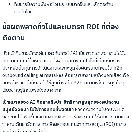
ทีมขายมีความพึงพอใจในระบบมากขึ้นและเลิกต่อต้าน
เทคโนโลยี
ข้อผิดพลาดทั่วไปและเมตริก ROI ที่ต้อง
ติดตาม
หัวหน้าทีมขายมักจะล้มเหลวกับการใช้ AI เมื่อพวกเขาพยายามใช้มัน
ทดแทนมนุษย์ทั้งหมด แทนที่จะวัดผลทางเทคโนโลยีเทียบกับการ
ประหยัดต้นทุนการดำเนินงานเฉพาะจุด ข้อผิดพลาดที่พบใน b2b
outbound calling ai mistakes คือการพยายามสร้างบอทเสียงเพื่อ
ลดพนักงาน ซึ่งมักจะทำให้ลูกค้าระดับ B2B ที่คาดหวังการคุยกับผู้
เชี่ยวชาญรู้สึกไม่พอใจอย่างมาก
เป้าหมายของ AI คือการดึงประสิทธิภาพสูงสุดของพนักงาน
มนุษย์ออกมา ไม่ใช่การแทนที่พวกเขา
หากคุณลงทุนไปกับ AI แต่
ยอดขายไม่เพิ่มขึ้นและทีมงานยังคงบ่นเรื่องระบบที่ใช้งานยาก นั่นแปล
ว่าคุณเดินมาผิดทาง การวัดผลตอบแทนจากการลงทุน (ROI) อย่าง
ถูกต้องจึงเป็นเรื่องจำเป็น