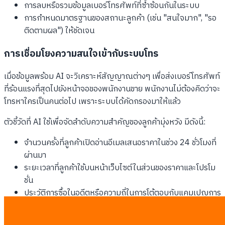
การลบหรือรวมข้อมูลเบอร์โทรศัพท์ที่ซ้ำซ้อนกันในระบบ
การกำหนดมาตรฐานของสถานะลูกค้า (เช่น "สนใจมาก", "รอ
ติดตามผล") ให้ชัดเจน
การเชื่อมโยงความสนใจเข้ากับระบบโทร
เมื่อข้อมูลพร้อม AI จะวิเคราะห์สัญญาณต่างๆ เพื่อส่งเบอร์โทรศัพท์
ที่ร้อนแรงที่สุดไปยังหน้าจอของพนักงานขาย พนักงานไม่ต้องคิดว่าจะ
โทรหาใครเป็นคนต่อไป เพราะระบบได้คัดกรองมาให้แล้ว
ตัวชี้วัดที่ AI ใช้เพื่อจัดลำดับความสำคัญของลูกค้ามุ่งหวัง มีดังนี้:
จำนวนครั้งที่ลูกค้าเปิดอ่านอีเมลเสนอราคาในช่วง 24 ชั่วโมงที่
ผ่านมา
ระยะเวลาที่ลูกค้าใช้บนหน้าเว็บไซต์ในส่วนของราคาและโปรโม
ชั่น
ประวัติการซื้อในอดีตหรือความถี่ในการโต้ตอบกับแคมเปญการ
ตลาด
ช่วงเวลาที่ลูกค้ามีแนวโน้มจะรับสายมากที่สุด (คำนวณจาก