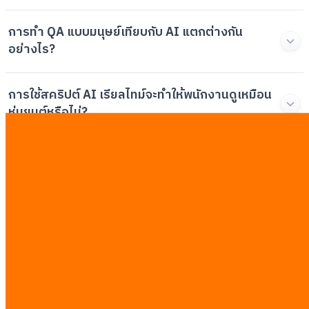
การทำ QA แบบมนุษย์เทียบกับ AI แตกต่างกัน
อย่างไร?
การใช้สคริปต์ AI เรียลไทม์จะทำให้พนักงานดูเหมือน
หุ่นยนต์หรือไม่?
AI จะมาแย่งงานพนักงาน Telesales ใช่ไหม?
การติดตั้งระบบ AI Telesales ต้องใช้เวลานาน
เท่าไร?
บทความที่เกี่ยวข้อง