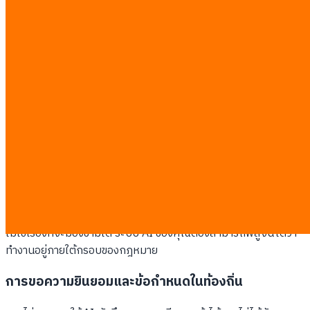
อัปเดตสถานะของลูกค้า (Lead Stage) ตามผลลัพธ์ของบท
สนทนา
ส่งการแจ้งเตือนไปยังฝ่ายสนับสนุนลูกค้า หากลูกค้าแจ้ง
ปัญหาการใช้งานผลิตภัณฑ์
ความเสี่ยง การยินยอม และมาตรฐานการ
ปฏิบัติตามกฎหมาย
การนำ AI มาใช้โดยไม่มีมาตรการควบคุมความเสี่ยงและกฎระเบียบที่
เข้มงวด อาจทำให้บริษัทต้องเผชิญกับค่าปรับทางกฎหมายที่รุนแรง
และสูญเสียความไว้วางใจจากลูกค้า ประเด็นด้านความเป็นส่วนตัว
ของข้อมูล (Data Privacy) อย่าง PDPA ในไทยหรือ GDPR ในยุโรป
ไม่ใช่เรื่องที่จะมองข้ามได้ ระบบ AI ของคุณต้องสามารถพิสูจน์ได้ว่า
ทำงานอยู่ภายใต้กรอบของกฎหมาย
การขอความยินยอมและข้อกำหนดในท้องถิ่น