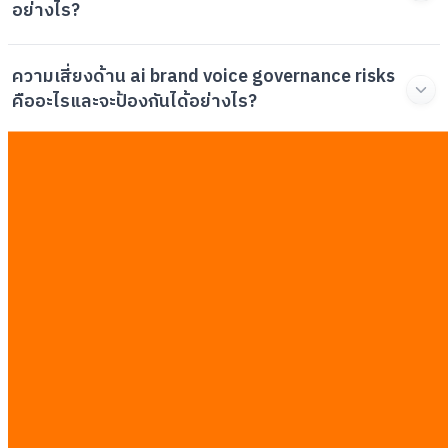
อย่างไร?
ความเสี่ยงด้าน ai brand voice governance risks
คืออะไรและจะป้องกันได้อย่างไร?
ฉันควรติดตาม roi metrics ai marketing
automation ตัวไหนบ้างในไตรมาสแรก?
แผนการปรับใช้ 30 60 90 day ai implementation
ควรมีขั้นตอนหลักอะไรบ้าง?
บทความที่เกี่ยวข้อง
ดูทั้งหมด