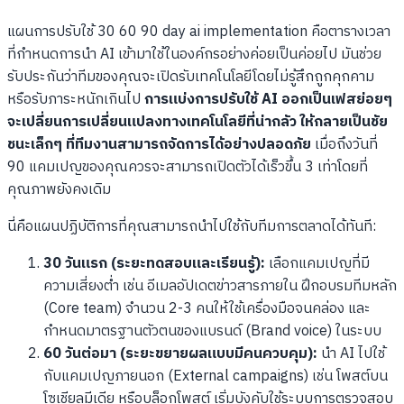
แผนการปรับใช้ 30 60 90 day ai implementation คือตารางเวลา
ที่กำหนดการนำ AI เข้ามาใช้ในองค์กรอย่างค่อยเป็นค่อยไป มันช่วย
รับประกันว่าทีมของคุณจะเปิดรับเทคโนโลยีโดยไม่รู้สึกถูกคุกคาม
หรือรับภาระหนักเกินไป
การแบ่งการปรับใช้ AI ออกเป็นเฟสย่อยๆ
จะเปลี่ยนการเปลี่ยนแปลงทางเทคโนโลยีที่น่ากลัว ให้กลายเป็นชัย
ชนะเล็กๆ ที่ทีมงานสามารถจัดการได้อย่างปลอดภัย
เมื่อถึงวันที่
90 แคมเปญของคุณควรจะสามารถเปิดตัวได้เร็วขึ้น 3 เท่าโดยที่
คุณภาพยังคงเดิม
นี่คือแผนปฏิบัติการที่คุณสามารถนำไปใช้กับทีมการตลาดได้ทันที:
30 วันแรก (ระยะทดสอบและเรียนรู้):
เลือกแคมเปญที่มี
ความเสี่ยงต่ำ เช่น อีเมลอัปเดตข่าวสารภายใน ฝึกอบรมทีมหลัก
(Core team) จำนวน 2-3 คนให้ใช้เครื่องมือจนคล่อง และ
กำหนดมาตรฐานตัวตนของแบรนด์ (Brand voice) ในระบบ
60 วันต่อมา (ระยะขยายผลแบบมีคนควบคุม):
นำ AI ไปใช้
กับแคมเปญภายนอก (External campaigns) เช่น โพสต์บน
โซเชียลมีเดีย หรือบล็อกโพสต์ เริ่มบังคับใช้ระบบการตรวจสอบ