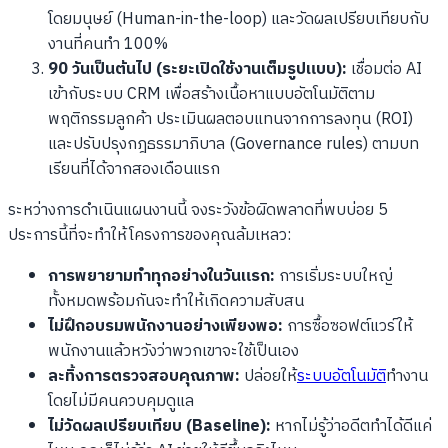
โดยมนุษย์ (Human-in-the-loop) และวัดผลเปรียบเทียบกับ
งานที่คนทำ 100%
90 วันเป็นต้นไป (ระยะเปิดใช้งานเต็มรูปแบบ):
เชื่อมต่อ AI
เข้ากับระบบ CRM เพื่อสร้างเนื้อหาแบบอัตโนมัติตาม
พฤติกรรมลูกค้า ประเมินผลตอบแทนจากการลงทุน (ROI)
และปรับปรุงกฎธรรมาภิบาล (Governance rules) ตามบท
เรียนที่ได้จากสองเดือนแรก
ระหว่างการดำเนินแผนงานนี้ จงระวังข้อผิดพลาดที่พบบ่อย 5
ประการนี้ที่จะทำให้โครงการของคุณล้มเหลว:
การพยายามทำทุกอย่างในวันแรก:
การเริ่มระบบใหญ่
ทั้งหมดพร้อมกันจะทำให้เกิดความสับสน
ไม่ฝึกอบรมพนักงานอย่างเพียงพอ:
การซื้อซอฟต์แวร์ให้
พนักงานแล้วหวังว่าพวกเขาจะใช้เป็นเอง
ละทิ้งการตรวจสอบคุณภาพ:
ปล่อยให้
ระบบอัตโนมัติ
ทำงาน
โดยไม่มีคนควบคุมดูแล
ไม่วัดผลเปรียบเทียบ (Baseline):
หากไม่รู้ว่าอดีตทำได้ดีแค่