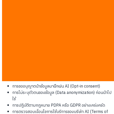
Setting Up the Approval Flow
การตั้งค่าสายงานการอนุมัติ (Approval flow) เป็นสิ่งจำเป็น คุณ
ต้องกำหนดอย่างชัดเจนว่าใครมีอำนาจในการคลิกปุ่ม "เผยแพร่"
สำหรับเนื้อหาที่ AI สร้างขึ้น
Privacy Consent and Compliance
การปฏิบัติตามกฎหมายความเป็นส่วนตัว (Privacy consent) เป็นสิ่ง
ที่ละเลยไม่ได้ โดยเฉพาะเมื่อคุณจัดการกับข้อมูลลูกค้าในแคมเปญ
B2B คุณต้องตรวจสอบประเด็น ai privacy consent marketing
compliance เหล่านี้:
การขออนุญาตนำข้อมูลมาฝึกฝน AI (Opt-in consent)
การไม่ระบุตัวตนของข้อมูล (Data anonymization) ก่อนนำไป
ใช้
การปฏิบัติตามกฎหมาย PDPA หรือ GDPR อย่างเคร่งครัด
การตรวจสอบเงื่อนไขการใช้บริการของบริษัท AI (Terms of