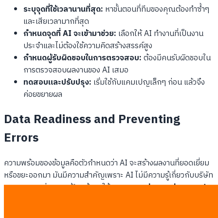
ระบุจุดที่ใช้เวลานานที่สุด:
หาขั้นตอนที่ทีมของคุณต้องทำซ้ำๆ
และเสียเวลามากที่สุด
กำหนดจุดที่ AI จะเข้ามาช่วย:
เลือกให้ AI ทำงานที่เป็นงาน
ประจำและไม่ต้องใช้ความคิดสร้างสรรค์สูง
กำหนดผู้รับผิดชอบในการตรวจสอบ:
ต้องมีคนรับผิดชอบใน
การตรวจสอบผลงานของ AI เสมอ
ทดสอบและปรับปรุง:
เริ่มใช้กับแคมเปญเล็กๆ ก่อน แล้วจึง
ค่อยขยายผล
Data Readiness and Preventing
Errors
ความพร้อมของข้อมูลคือตัวกำหนดว่า AI จะสร้างผลงานที่ยอดเยี่ยม
หรือขยะออกมา มันมีความสำคัญเพราะ AI ไม่มีความรู้เกี่ยวกับบริษัท
ของคุณจนกว่าคุณจะป้อนข้อมูลให้
ความแตกต่างระหว่างแคมเปญ
AI ที่ยอดเยี่ยมและแคมเปญที่น่าเบื่อ คือคุณภาพของข้อมูลเฉพาะ
กิจการที่คุณป้อนเข้าไป
การใช้ ChatGPT รุ่นฟรีที่ไม่มีข้อมูลบริษัท