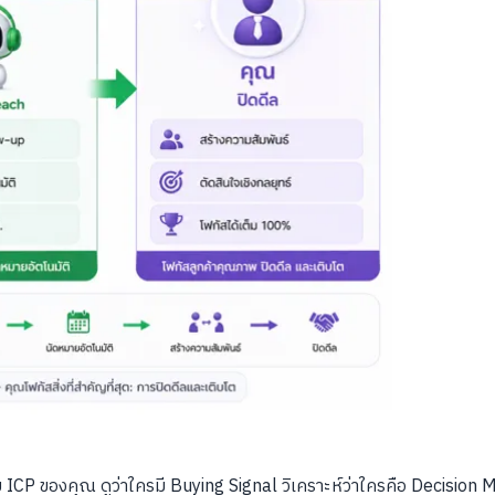
ของคุณ ดูว่าใครมี Buying Signal วิเคราะห์ว่าใครคือ Decision Make