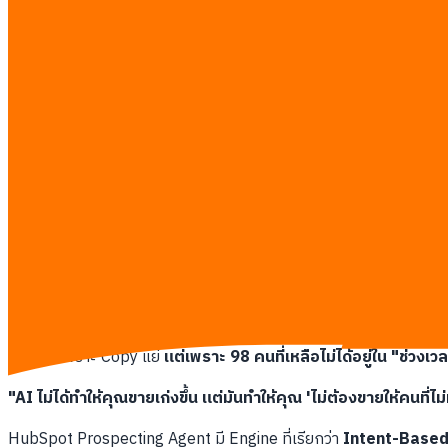
ถามตรงๆ เลยนะครับ CRM ที่คุณใช้อยู่ มันช่วยเพิ่มยอดขายจริงๆ หรือม
จากการศึกษาของ HubSpot พบว่า Sales Rep โดยเฉลี่ยใช้เวลาเพีย
เงินเดือน SDR 40,000 บาทต่อเดือน คุณกำลังจ่าย
26,000 บาท
เพื่
HubSpot Prospecting Agent ทำงานต่างออกไปอย่างสิ้นเชิง มันไม่รอให
คุณบอก Agent ว่า
"อยากได้ Marketing Manager ในบริษัท SaaS 
20 คนพร้อม Personalized Message ครบ
คุณแค่กดส่ง
ทีมที่ใช้ระบบนี้ลด เวลา
Prospecting ลง 60-80%
ต่อสัปดาห์ และน
ปัญหาไม่ใช่ Copy แย่ แต่คุณกำลังส่ง Email 
คุณเคยส่ง Outreach 100 ฉบับแล้วได้ Reply กลับมา 2 ฉบับมั้ยครับ
นั่นไม่ใช่เพราะ Copy แย่
แต่เพราะ 98 คนที่เหลือไม่ได้อยู่ใน "ช่วงเวลา
"AI ไม่ได้ทำให้คุณขายเก่งขึ้น แต่มันทำให้คุณ 'ไม่ต้องขายให้คนที่ไม่ม
HubSpot Prospecting Agent มี Engine ที่เรียกว่า
Intent-Based