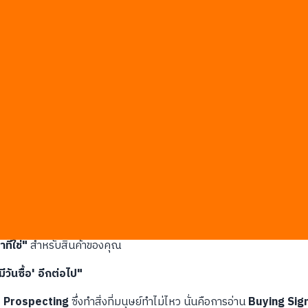
ันแค่ช่วยให้ผู้บริหารมีตัวเลขสวยๆ ไว้ดูในรายงานประจำเดือน?
ง
34% ของวันทำงาน
กับการขายจริงๆ** ที่เหลืออีก 66% หมดไปกับงาน
องานที่ไม่ได้ทำให้เกิดยอดขาย
้คุณป้อนข้อมูล แต่ออกไปหาเอง วิเคราะห์เอง คัดกรองเอง แล้ววางรายชื
ที่กำลังขยายทีม"
ในขณะที่คุณนอนหลับ มันสแกนอินเทอร์เน็ต วิเคราะห
ำเวลาที่ได้คืนมาลงกับการ Close Deal โดยตรง
หาคนที่ไม่มีวันซื้อ
?
ที่ใช่"
สำหรับสินค้าของคุณ
ีวันซื้อ' อีกต่อไป"
 Prospecting
ซึ่งทำสิ่งที่มนุษย์ทำไม่ไหว นั่นคือการอ่าน
Buying Sig