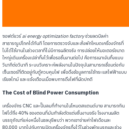
Energy Optimization: Stop Paying for
Idle Machines
ซอฟต์แวร์
ai energy optimization factory
ช่วยลดบิลค่า
สาธารณูปโภคได้ทันที โดยการตรวจจับและสั่งพักโหมดเครื่องจักรที่
ไม่ได้ใช้งานในช่วงเวลาที่ไม่มีการผลิตจริง การปล่อยให้มอเตอร์ขนาด
ใหญ่เดินเครื่องเปล่าทิ้งไว้เพื่อรอชิ้นงานต่อไป คือการเผาเงินทิ้งแบบ
วินาทีต่อวินาที ระบบวิเคราะห์พลังงานในปัจจุบันสามารถเชื่อมต่อกับ
เซ็นเซอร์ที่ติดอยู่กับตู้ควบคุมไฟ เพื่อดึงข้อมูลการใช้กระแสไฟฟ้าแบบ
เรียลไทม์ และแจ้งเตือนเมื่อพบการดึงไฟที่ผิดปกติ
The Cost of Blind Power Consumption
เครื่องจักร CNC และปั๊มลมที่ทำงานในโหมดสแตนด์บาย สามารถกิน
ไฟได้ถึง 40% ของตอนที่มันกำลังตัดแต่งชิ้นงานจริง โรงงานผลิต
บรรจุภัณฑ์แห่งหนึ่งในชลบุรีพบว่า พวกเขาจ่ายค่าไฟเดือนละ
80,000 บาทไปกับการเปิดเครื่องจักรทิ้งไว้ในช่วงพักเบรกและช่วง