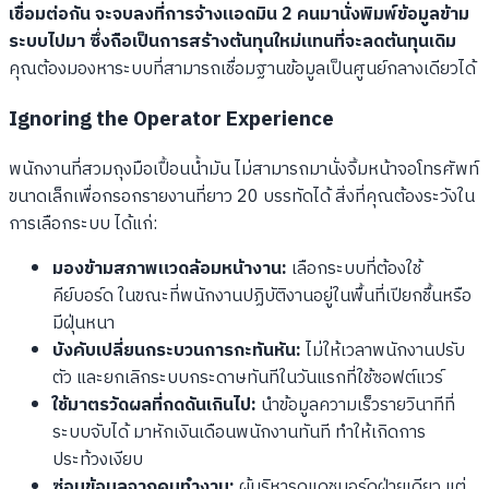
เชื่อมต่อกัน จะจบลงที่การจ้างแอดมิน 2 คนมานั่งพิมพ์ข้อมูลข้าม
ระบบไปมา ซึ่งถือเป็นการสร้างต้นทุนใหม่แทนที่จะลดต้นทุนเดิม
คุณต้องมองหาระบบที่สามารถเชื่อมฐานข้อมูลเป็นศูนย์กลางเดียวได้
Ignoring the Operator Experience
พนักงานที่สวมถุงมือเปื้อนน้ำมัน ไม่สามารถมานั่งจิ้มหน้าจอโทรศัพท์
ขนาดเล็กเพื่อกรอกรายงานที่ยาว 20 บรรทัดได้ สิ่งที่คุณต้องระวังใน
การเลือกระบบ ได้แก่:
มองข้ามสภาพแวดล้อมหน้างาน:
เลือกระบบที่ต้องใช้
คีย์บอร์ด ในขณะที่พนักงานปฏิบัติงานอยู่ในพื้นที่เปียกชื้นหรือ
มีฝุ่นหนา
บังคับเปลี่ยนกระบวนการกะทันหัน:
ไม่ให้เวลาพนักงานปรับ
ตัว และยกเลิกระบบกระดาษทันทีในวันแรกที่ใช้ซอฟต์แวร์
ใช้มาตรวัดผลที่กดดันเกินไป:
นำข้อมูลความเร็วรายวินาทีที่
ระบบจับได้ มาหักเงินเดือนพนักงานทันที ทำให้เกิดการ
ประท้วงเงียบ
ซ่อนข้อมูลจากคนทำงาน:
ผู้บริหารดูแดชบอร์ดฝ่ายเดียว แต่