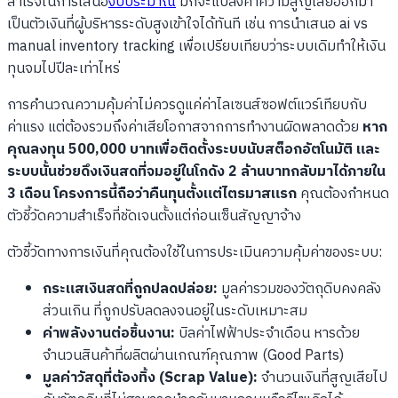
สำเร็จในการเสนอ
งบประมาณ
มักจะแปลงค่าความสูญเสียออกมา
เป็นตัวเงินที่ผู้บริหารระดับสูงเข้าใจได้ทันที เช่น การนำเสนอ ai vs
manual inventory tracking เพื่อเปรียบเทียบว่าระบบเดิมทำให้เงิน
ทุนจมไปปีละเท่าไหร่
การคำนวณความคุ้มค่าไม่ควรดูแค่ค่าไลเซนส์ซอฟต์แวร์เทียบกับ
ค่าแรง แต่ต้องรวมถึงค่าเสียโอกาสจากการทำงานผิดพลาดด้วย
หาก
คุณลงทุน 500,000 บาทเพื่อติดตั้งระบบนับสต็อกอัตโนมัติ และ
ระบบนั้นช่วยดึงเงินสดที่จมอยู่ในโกดัง 2 ล้านบาทกลับมาได้ภายใน
3 เดือน โครงการนี้ถือว่าคืนทุนตั้งแต่ไตรมาสแรก
คุณต้องกำหนด
ตัวชี้วัดความสำเร็จที่ชัดเจนตั้งแต่ก่อนเซ็นสัญญาจ้าง
ตัวชี้วัดทางการเงินที่คุณต้องใช้ในการประเมินความคุ้มค่าของระบบ:
กระแสเงินสดที่ถูกปลดปล่อย:
มูลค่ารวมของวัตถุดิบคงคลัง
ส่วนเกิน ที่ถูกปรับลดลงจนอยู่ในระดับเหมาะสม
ค่าพลังงานต่อชิ้นงาน:
บิลค่าไฟฟ้าประจำเดือน หารด้วย
จำนวนสินค้าที่ผลิตผ่านเกณฑ์คุณภาพ (Good Parts)
มูลค่าวัสดุที่ต้องทิ้ง (Scrap Value):
จำนวนเงินที่สูญเสียไป