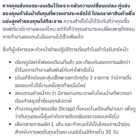
หากคุณยังกอดระบบเดิมไว้เพราะกลัวความเปลี่ยนแปลง คู่แข่ง
ของคุณกำลังนำต้นทุนที่พวกเขาประหยัดได้ ไปลดราคาสินค้าเพื่อ
แย่งลูกค้าของคุณไปทีละราย
ความสำเร็จไม่ได้วัดกันที่ว่าคุณซื้อ
ซอฟต์แวร์ราคาแพงแค่ไหน แต่วัดที่ว่าคุณสามารถเปลี่ยนพฤติกรรม
การทำงานของคนในโรงงานได้เร็วเพียงใด
สิ่งที่ผู้บริหารและหัวหน้าฝ่ายปฏิบัติการต้องทำในเช้าวันจันทร์หน้า:
เรียกดูบิลค่าไฟของเดือนที่แล้ว และเทียบกับยอดการผลิตว่า
ชั่วโมงการทำงานสัมพันธ์กับค่าไฟหรือไม่
เดินเข้าโกดังและสุ่มเช็คพาเลทวัตถุดิบ 3 รายการ ว่ามีการดึง
ของออกไปใช้งานครั้งสุดท้ายเมื่อไหร่
สอบถามหัวหน้ากะว่า มีรายงานกระดาษใบไหนบ้างที่พวกเขา
ต้องทำสรุปซ้ำซ้อนทุกสัปดาห์
คำนวณมูลค่าของเสีย (Scrap) ทั้งหมดในเดือนที่ผ่านมา เพื่อดู
ว่าต้นทุนตรงนี้คุ้มค่ากับการติดกล้องตรวจสอบหรือไม่
เลือกสายการผลิต 1 เส้น และกำหนดให้เป็นโครงการนำร่อง
สำหรับการลดต้นทุนด้วยระบบอัตโนมัติภายใน 30 วัน