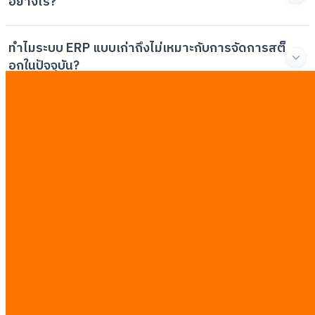
อย่างไร?
ทำไมระบบ ERP แบบเก่าถึงไม่เหมาะกับการจัดการสต็
อกในปัจจุบัน?
การติดตั้งระบบอัตโนมัติในโรงงานมีความเสี่ยงหรือ
ไม่ และควรป้องกันอย่างไร?
ระยะเวลาคืนทุน (ROI) ที่เหมาะสมสำหรับการลงทุน
ซอฟต์แวร์โรงงานคือเท่าไหร่?
บทความที่เกี่ยวข้อง
ดูทั้งหมด