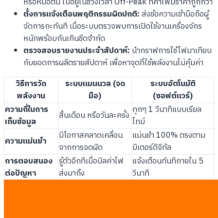
หรือหม้อต้ม ไปอยู่ในช่วงเวลา Off-Peak ที่ค่าไฟมีราคาถูกกว่า
ตั้งการแจ้งเตือนพฤติกรรมผิดปกติ:
ส่งข้อความเข้ามือถือผู้
จัดการกะทันที เมื่อระบบตรวจพบการเปิดใช้งานเครื่องจักร
หนักพร้อมกันเกินขีดจำกัด
ตรวจสอบรายงานประจำสัปดาห์:
นำกราฟการใช้ไฟมาเทียบ
กับยอดการผลิตรายสัปดาห์ เพื่อหาจุดที่ใช้พลังงานไม่คุ้มค่า
วิธีการวัด
ระบบแมนนวล (จด
ระบบอัตโนมัติ
พลังงาน
มือ)
(ซอฟต์แวร์)
ความถี่ในการ
ทุกๆ 1 วินาทีแบบเรียล
สิ้นเดือน หรือวันละครั้ง
เก็บข้อมูล
ไทม์
มีโอกาสคลาดเคลื่อน
แม่นยำ 100% ตรงตาม
ความแม่นยำ
จากการจดผิด
มิเตอร์ดิจิทัล
การตอบสนอง
รู้ตัวอีกทีเมื่อบิลค่าไฟ
แจ้งเตือนทันทีภายใน 5
ต่อปัญหา
ส่งมาถึง
วินาที
ใช้เวลาพนักงาน 3
ทำงานเอง 24 ชั่วโมง
ต้นทุนแรงงาน
ชั่วโมง/สัปดาห์
ต้นทุนคือค่าระบบ