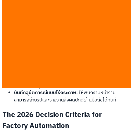
Digital Shift Handover Protocols
การส่งมอบกะด้วยระบบดิจิทัลช่วยให้ข้อมูลต่อเนื่อง ไม่มีตกหล่น และ
สร้างมาตรฐานที่ทุกคนต้องปฏิบัติตาม:
ระบบบันทึกสถานะเครื่องจักร:
บังคับให้หัวหน้ากะก่อนหน้า
สแกน QR Code และระบุสถานะเครื่องจักรก่อนส่งมอบงาน
อัปเดตยอดคงค้างแบบเรียลไทม์:
ส่งตัวเลขยอดการผลิตที่ยัง
ขาดอยู่ เข้าแท็บเล็ตของหัวหน้ากะถัดไปทันทีเมื่อเริ่มงาน
แจ้งเตือนปัญหาล่วงหน้า:
ไฮไลท์รายการเครื่องจักรที่มีเสียง
ผิดปกติ หรือมีแนวโน้มต้องซ่อมบำรุงด่วน
อนุมัติโอทีอัตโนมัติ:
ใช้ซอฟต์แวร์ตรวจสอบโควต้าชั่วโมง
ทำงาน และอนุมัติการทำล่วงเวลาตามเกณฑ์ที่ตั้งไว้
บันทึกอุบัติการณ์แบบไร้กระดาษ:
ให้พนักงานหน้างาน
สามารถถ่ายรูปและรายงานสิ่งผิดปกติผ่านมือถือได้ทันที
The 2026 Decision Criteria for
Factory Automation