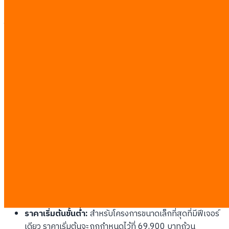
ขอบเขตงานอย่างชัดเจนก่อนเริ่มงาน การตั้งราคาด้วยระบบนี้ช่วยให้ผู้
ก่อตั้งสตาร์ทอัพเห็นตัวเลขงบประมาณที่ต้องจ่ายจริงทั้งหมดล่วงหน้า
โดยไม่มีค่าใช้จ่ายแอบแฝงระหว่างทาง
ประเภทการพัฒนาและงบประมาณที่ต้องใช้
ระบบทดสอบตลาดเบื้องต้น (Validation MVP):
ใช้เวลา
พัฒนา 10–30 วันทำงาน งบประมาณรวมอยู่ที่ 70,000 ถึง
210,000 บาท เหมาะสำหรับการพิสูจน์แนวคิดธุรกิจ
แอปพลิเคชันเต็มรูปแบบ (Full MVP):
ใช้เวลาพัฒนา 30–
60 วันทำงาน งบประมาณรวมอยู่ที่ 210,000 ถึง 420,000
บาท สำหรับระบบเว็บหรือโมบายแอปพลิเคชันที่มีระบบหลัง
บ้าน
แอปพลิเคชันปัญญาประดิษฐ์ (AI-powered MVP):
ใช้เวลา
พัฒนา 20–45 วันทำงาน งบประมาณรวมอยู่ที่ 140,000 ถึง
315,000 บาท เน้นการเชื่อมต่อระบบประมวลผลภาษาขนาด
ใหญ่หรือระบบจัดการฐานข้อมูลเวกเตอร์
ราคาเริ่มต้นขั้นต่ำ:
สำหรับโครงการขนาดเล็กที่สุดที่มีฟีเจอร์
เดียว ราคาเริ่มต้นจะถูกกำหนดไว้ที่ 69,900 บาทถ้วน