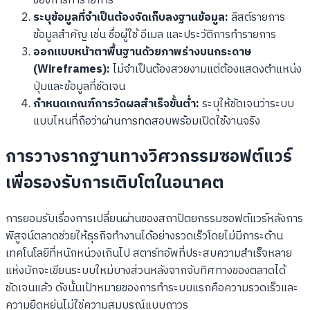
ของการทำรายการ
ระบุข้อมูลที่จำเป็นต้องจัดเก็บลงฐานข้อมูล:
ลิสต์รายการ
ข้อมูลสำคัญ เช่น ชื่อผู้ใช้ อีเมล และประวัติการทำรายการ
ออกแบบหน้าตาพื้นฐานด้วยภาพร่างบนกระดาษ
(Wireframes):
ไม่จำเป็นต้องสวยงามแต่ต้องแสดงตำแหน่ง
ปุ่มและข้อมูลที่ชัดเจน
กำหนดเกณฑ์การวัดผลสำเร็จขั้นต่ำ:
ระบุให้ชัดเจนว่าระบบ
แบบไหนที่ถือว่าผ่านการทดสอบพร้อมเปิดใช้งานจริง
การวางรากฐานทางวิศวกรรมซอฟต์แวร์
เพื่อรองรับการเติบโตในอนาคต
การยอมรับเรื่องการเปลี่ยนผ่านของสถาปัตยกรรมซอฟต์แวร์หลังการ
พิสูจน์ตลาดช่วยให้ธุรกิจทำงานได้อย่างรวดเร็วโดยไม่มีภาระด้าน
เทคโนโลยีที่หนักหน่วงเกินไป สตาร์ทอัพที่ประสบความสำเร็จหลาย
แห่งมักจะเขียนระบบใหม่บางส่วนหลังจากจับทิศทางของตลาดได้
ชัดเจนแล้ว ดังนั้นเป้าหมายของการทำระบบแรกคือความรวดเร็วและ
ความยืดหยุ่นไม่ใช่ความสมบูรณ์แบบถาวร