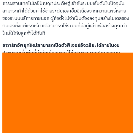
การผสานเทคโนโลยีปัญญาประดิษฐ์เข้ากับระบบเริ่มต้นในปัจจุบัน
สามารถทำได้ด้วยค่าใช้จ่ายระดับเอสเอ็มอีเนื่องจากความแพร่หลาย
ของระบบบริการภายนอก ผู้ก่อตั้งไม่จำเป็นต้องลงทุนสร้างโมเดลของ
ตนเองตั้งแต่แรกเริ่ม แต่สามารถใช้ระบบที่มีอยู่แล้วเพื่อสร้างคุณค่า
ใหม่ให้กับลูกค้าได้ทันที
สตาร์ทอัพยุคใหม่สามารถเปิดตัวฟีเจอร์อัจฉริยะได้ภายในงบ
ประมาณเริ่มต้นที่จำกัดเนื่องจากผู้ให้บริการระบบประมวลผล
ขนาดใหญ่ลดค่าบริการลงอย่างต่อเนื่อง
การออกแบบโครงสร้าง
ระบบที่ดีช่วยให้การทดสอบระบบมีค่าใช้จ่ายในส่วนของเซิร์ฟเวอร์ต่ำ
มากในช่วงเริ่มต้น
รูปแบบการใช้งานปัญญาประดิษฐ์ในผลิตภัณฑ์ขั้นต่ำ
ระบบตอบโต้ข้อมูลเอกสาร (RAG Document
Processing):
ช่วยให้ผู้ใช้สามารถอัปโหลดไฟล์เอกสารและ
สอบถามข้อมูลเชิงลึกได้ทันที
ตัวแทนอัจฉริยะเฉพาะทาง (AI Agents):
ทำหน้าที่ทำงาน
ซ้ำๆ แทนมนุษย์ เช่น การจัดหมวดหมู่ตั๋วบริการลูกค้าอัตโนมัติ