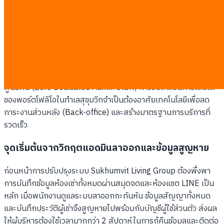
Group: การปฏิรูปการทำงานด้วยระบบ
อัตโนมัติ
การทำ bangkok property management automation ช่วยให้
Sukhumvit Living Group สามารถบริหารจัดการห้องเช่าระดับ
พรีเมียมจำนวน 120 ยูนิตได้สำเร็จโดยใช้พนักงานดูแลระบบเป็น
ศูนย์คน (Zero Dedicated Admin Staff) การขับเคลื่อนการเติบโต
ของพอร์ตโฟลิโอในทำเลสุขุมวิทจำเป็นต้องอาศัยเทคโนโลยีเพื่อลด
ภาระงานส่วนหลัง (Back-office) และสร้างมาตรฐานการบริการที่
รวดเร็ว
จุดเริ่มต้นจากวิกฤตแอดมินลาออกและข้อมูลสูญหาย
ก่อนหน้าการปรับปรุงระบบ Sukhumvit Living Group ต้องพึ่งพา
การบันทึกข้อมูลห้องเช่าทั้งหมดผ่านสมุดจดและห้องแชต LINE เป็น
หลัก เมื่อพนักงานดูแลระบบลาออกกะทันหัน ข้อมูลสัญญาทั้งหมด
และบันทึกประวัติผู้เช่าจึงสูญหายไปพร้อมกับบัญชีผู้ใช้ส่วนตัว ส่งผล
ให้ผู้บริหารต้องใช้เวลามากกว่า 2 สัปดาห์ในการกู้คืนข้อมูลและติดต่อ