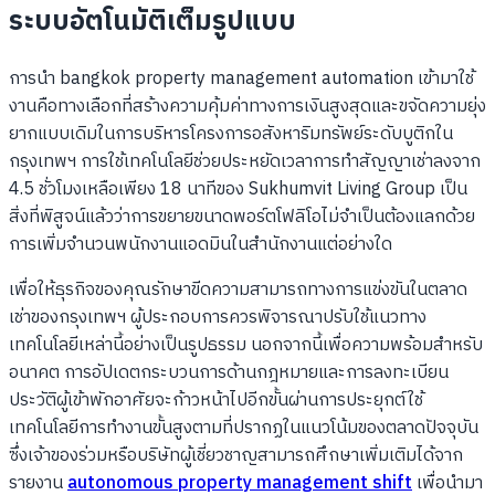
ระบบอัตโนมัติเต็มรูปแบบ
การนำ bangkok property management automation เข้ามาใช้
งานคือทางเลือกที่สร้างความคุ้มค่าทางการเงินสูงสุดและขจัดความยุ่ง
ยากแบบเดิมในการบริหารโครงการอสังหาริมทรัพย์ระดับบูติกใน
กรุงเทพฯ การใช้เทคโนโลยีช่วยประหยัดเวลาการทำสัญญาเช่าลงจาก
4.5 ชั่วโมงเหลือเพียง 18 นาทีของ Sukhumvit Living Group เป็น
สิ่งที่พิสูจน์แล้วว่าการขยายขนาดพอร์ตโฟลิโอไม่จำเป็นต้องแลกด้วย
การเพิ่มจำนวนพนักงานแอดมินในสำนักงานแต่อย่างใด
เพื่อให้ธุรกิจของคุณรักษาขีดความสามารถทางการแข่งขันในตลาด
เช่าของกรุงเทพฯ ผู้ประกอบการควรพิจารณาปรับใช้แนวทาง
เทคโนโลยีเหล่านี้อย่างเป็นรูปธรรม นอกจากนี้เพื่อความพร้อมสำหรับ
อนาคต การอัปเดตกระบวนการด้านกฎหมายและการลงทะเบียน
ประวัติผู้เข้าพักอาศัยจะก้าวหน้าไปอีกขั้นผ่านการประยุกต์ใช้
เทคโนโลยีการทำงานขั้นสูงตามที่ปรากฏในแนวโน้มของตลาดปัจจุบัน
ซึ่งเจ้าของร่วมหรือบริษัทผู้เชี่ยวชาญสามารถศึกษาเพิ่มเติมได้จาก
รายงาน
autonomous property management shift
เพื่อนำมา