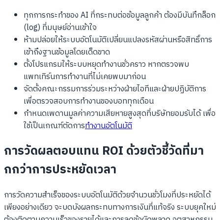
ทุกการกระทำของ AI ที่กระทบต่อข้อมูลลูกค้า ต้องมีบันทึกล็อก
(log) ที่มนุษย์อ่านเข้าใจ
ห้ามปล่อยให้ระบบอัตโนมัติเปลี่ยนแปลงรหัสผ่านหรือสิทธิ์การ
เข้าถึงฐานข้อมูลโดยเด็ดขาด
ตั้งโปรแกรมให้ระบบหยุดทำงานชั่วคราว หากตรวจพบ
แพทเทิร์นการทำงานที่ไม่เคยพบมาก่อน
จัดตั้งคณะกรรมการร่วมระหว่างฝ่ายไอทีและฝ่ายปฏิบัติการ
เพื่อตรวจสอบการทำงานของบอททุกเดือน
กำหนดเพดานมูลค่าความเสียหายสูงสุดที่บริษัทยอมรับได้ เพื่อ
ใช้เป็นเกณฑ์ตัดการ
ทำงานอัตโนมัติ
การวัดผลตอบแทน ROI ด้วยตัวชี้วัดที่มา
กกว่าการประหยัดเวลา
การวัดความสำเร็จของระบบอัตโนมัติด้วยจำนวนชั่วโมงที่ประหยัดได้
เพียงอย่างเดียว จะบดบังผลกระทบทางการเงินที่แท้จริง ระบบยุคใหม่
ต้องติดตามความเร็วของรายได้และการลดข้อผิดพลาด อุตสาหกรรม