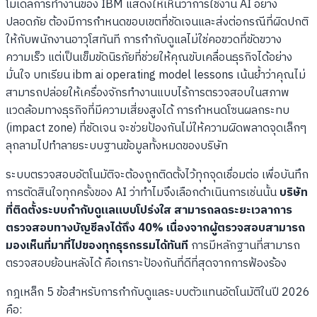
โมเดลการทำงานของ IBM แสดงให้เห็นว่าการใช้งาน AI อย่าง
ปลอดภัย ต้องมีการกำหนดขอบเขตที่ชัดเจนและส่งต่อกรณีที่ผิดปกติ
ให้กับพนักงานอาวุโสทันที การกำกับดูแลไม่ใช่คอขวดที่ขัดขวาง
ความเร็ว แต่เป็นเข็มขัดนิรภัยที่ช่วยให้คุณขับเคลื่อนธุรกิจได้อย่าง
มั่นใจ บทเรียน ibm ai operating model lessons เน้นย้ำว่าคุณไม่
สามารถปล่อยให้เครื่องจักรทำงานแบบไร้การตรวจสอบในสภาพ
แวดล้อมทางธุรกิจที่มีความเสี่ยงสูงได้ การกำหนดโซนผลกระทบ
(impact zone) ที่ชัดเจน จะช่วยป้องกันไม่ให้ความผิดพลาดจุดเล็กๆ
ลุกลามไปทำลายระบบฐานข้อมูลทั้งหมดของบริษัท
ระบบตรวจสอบอัตโนมัติจะต้องถูกติดตั้งไว้ทุกจุดเชื่อมต่อ เพื่อบันทึก
การตัดสินใจทุกครั้งของ AI ว่าทำไมจึงเลือกดำเนินการเช่นนั้น
บริษัท
ที่ติดตั้งระบบกำกับดูแลแบบโปร่งใส สามารถลดระยะเวลาการ
ตรวจสอบทางบัญชีลงได้ถึง 40% เนื่องจากผู้ตรวจสอบสามารถ
มองเห็นที่มาที่ไปของทุกธุรกรรมได้ทันที
การมีหลักฐานที่สามารถ
ตรวจสอบย้อนหลังได้ คือเกราะป้องกันที่ดีที่สุดจากการฟ้องร้อง
กฎเหล็ก 5 ข้อสำหรับการกำกับดูแลระบบตัวแทนอัตโนมัติในปี 2026
คือ: