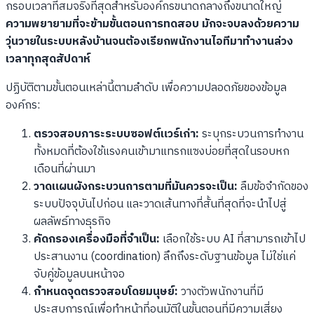
กรอบเวลาที่สมจริงที่สุดสำหรับองค์กรขนาดกลางถึงขนาดใหญ่
ความพยายามที่จะข้ามขั้นตอนการทดสอบ มักจะจบลงด้วยความ
วุ่นวายในระบบหลังบ้านจนต้องเรียกพนักงานไอทีมาทำงานล่วง
เวลาทุกสุดสัปดาห์
ปฏิบัติตามขั้นตอนเหล่านี้ตามลำดับ เพื่อความปลอดภัยของข้อมูล
องค์กร:
ตรวจสอบภาระระบบซอฟต์แวร์เก่า:
ระบุกระบวนการทำงาน
ทั้งหมดที่ต้องใช้แรงคนเข้ามาแทรกแซงบ่อยที่สุดในรอบหก
เดือนที่ผ่านมา
วาดแผนผังกระบวนการตามที่มันควรจะเป็น:
ลืมข้อจำกัดของ
ระบบปัจจุบันไปก่อน และวาดเส้นทางที่สั้นที่สุดที่จะนำไปสู่
ผลลัพธ์ทางธุรกิจ
คัดกรองเครื่องมือที่จำเป็น:
เลือกใช้ระบบ AI ที่สามารถเข้าไป
ประสานงาน (coordination) ลึกถึงระดับฐานข้อมูล ไม่ใช่แค่
จับคู่ข้อมูลบนหน้าจอ
กำหนดจุดตรวจสอบโดยมนุษย์:
วางตัวพนักงานที่มี
ประสบการณ์เพื่อทำหน้าที่อนุมัติในขั้นตอนที่มีความเสี่ยง