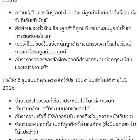
ติดตาม:
ความเร็วในการรับรู้รายได้ นับตั้งแต่ลูกค้ายืนยันคำสั่งซื้อจนถึง
วันที่เงินเข้าบัญชี
สัดส่วนของตั๋วร้องเรียนลูกค้าที่ถูกแก้ไขอย่างสมบูรณ์ตั้งแต่
การติดต่อครั้งแรก
เปอร์เซ็นต์ของใบแจ้งหนี้ที่ถูกชำระเงินตรงเวลา โดยไม่ต้องมี
การแก้ไขข้อมูลด้วยมนุษย์
อัตราการลดลงของข้อผิดพลาดที่ส่งผลกระทบต่อกฎระเบียบ
ของหน่วยงานรัฐ
ตัวชี้วัด 5 รูปแบบที่คุณควรเลิกใช้ประเมินระบบอัตโนมัติภายในปี
2026:
จำนวนชั่วโมงรวมที่เชื่อว่าประหยัดได้ในแต่ละแผนก
จำนวนคลิกเมาส์ที่ระบบบอทช่วยลดได้
อัตราความเร็วที่เซิร์ฟเวอร์ใช้ในการดึงข้อมูลจากหน้าเว็บไซต์
จำนวนของบอททั้งหมดที่ถูกติดตั้งในองค์กร (ยิ่งมีบอทเยอะไม่
ได้แปลว่าดี)