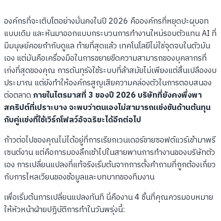
องค์กรที่จะเติบโตอย่างมั่นคงในปี 2026 คือองค์กรที่หยุดปะผุบอท
แบบเดิม และหันมาออกแบบกระบวนการทำงานใหม่รอบตัวแทน AI ที่
มีมนุษย์คอยกำกับดูแล ท้ายที่สุดแล้ว เทคโนโลยีไม่ใช่จุดจบในตัวมัน
เอง แต่มันคือเครื่องมือในการขยายขีดความสามารถของบุคลากรที่
เก่งที่สุดของคุณ การดันทุรังใช้ระบบที่ล้าสมัยไม่เพียงแต่สิ้นเปลืองงบ
ประมาณ แต่ยังทำให้องค์กรสูญเสียความคล่องตัวในการตอบสนอง
ต่อตลาด
ภายในไตรมาสที่ 3 ของปี 2026 บริษัทที่ยังคงพึ่งพา
สคริปต์ที่เปราะบาง จะพบว่าตนเองไม่สามารถแข่งขันด้านต้นทุน
กับคู่แข่งที่ใช้เวิร์กโฟลว์อัจฉริยะได้อีกต่อไป
ก้าวต่อไปของคุณไม่ได้อยู่ที่การเรียกเวนเดอร์ขายซอฟต์แวร์เข้ามาพรี
เซนต์งาน แต่คือการมองลึกเข้าไปในสายพานการทำงานของบริษัทตัว
เอง การเปลี่ยนแปลงที่แท้จริงเริ่มต้นจากการตั้งคำถามที่ถูกต้องเกี่ยว
กับการไหลเวียนของข้อมูลและบทบาทของทีมงาน
เพื่อเริ่มต้นการเปลี่ยนแปลงทันที นี่คืองาน 4 ชิ้นที่คุณควรมอบหมาย
ให้หัวหน้าฝ่ายปฏิบัติการทำในวันพรุ่งนี้: