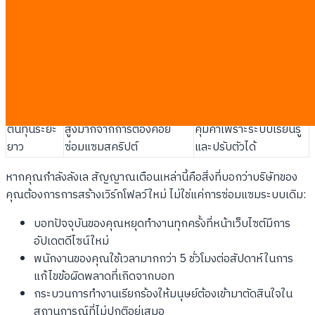
ทำตามกฎที่กำหนดไว้ล่วง
ปรับตัวตามบริบทและเป้า
การทำงาน
หน้าอย่างเคร่งครัด
หมายของงาน
เมื่อเจอข้อ
หยุดทำงานทันทีและรอคนมา
พยายามหาวิธีแก้ไขอื่น
ผิดพลาด
แก้
หรือขอคำแนะนำ
การอ่าน
อ่านได้เฉพาะรูปแบบที่จัด
เข้าใจเนื้อหาในอีเมลและ
ข้อมูล
เรียงมาแล้ว
เอกสารทั่วไป
ต้นทุนระยะ
สูงมากจากการต้องคอย
คุ้มค่าเพราะระบบเรียนรู้
ยาว
ซ่อมแซมสคริปต์
และปรับตัวได้
หากคุณกำลังลังเล สัญญาณเตือนเหล่านี้คือสิ่งที่บอกว่าบริษัทของ
คุณต้องการการสร้างเวิร์กโฟลว์ใหม่ ไม่ใช่แค่การซ่อมแซมระบบเดิม:
บอทปัจจุบันของคุณหยุดทำงานทุกครั้งที่หน้าเว็บไซต์มีการ
อัปเดตดีไซน์ใหม่
พนักงานของคุณใช้เวลามากกว่า 5 ชั่วโมงต่อสัปดาห์ในการ
แก้ไขข้อผิดพลาดที่เกิดจากบอท
กระบวนการทำงานเรียกร้องให้มนุษย์ต้องเข้ามาตัดสินใจใน
สถานการณ์ที่ไม่ปกติอยู่เสมอ