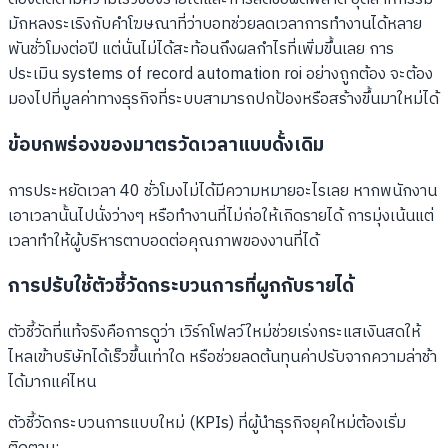
มักหลงระเริงกับคำโฆษณาที่ว่าบอทช่วยลดเวลาการทำงานได้หลาย
พันชั่วโมงต่อปี แต่นั่นไม่ได้สะท้อนถึงผลกำไรที่เพิ่มขึ้นเลย การ
ประเมิน systems of record automation roi อย่างถูกต้อง จะต้อง
มองไปที่มูลค่าทางธุรกิจที่ระบบสามารถปกป้องหรือสร้างขึ้นมาใหม่ได้
ข้อบกพร่องของมาตรวัดเวลาแบบดั้งเดิม
การประหยัดเวลา 40 ชั่วโมงไม่ได้มีความหมายอะไรเลย หากพนักงาน
เอาเวลานั้นไปนั่งว่างๆ หรือทำงานที่ไม่ก่อให้เกิดรายได้ การมุ่งเน้นแต่
เวลาทำให้ผู้บริหารตาบอดต่อคุณภาพของงานที่ได้
การปรับใช้ตัวชี้วัดกระบวนการที่ผูกกับรายได้
ตัวชี้วัดที่แท้จริงคือการดูว่า เวิร์กโฟลว์ใหม่ช่วยเร่งกระแสเงินสดให้
ไหลเข้าบริษัทได้เร็วขึ้นเท่าใด หรือช่วยลดต้นทุนค่าปรับจากความล่าช้า
ได้มากแค่ไหน
ตัวชี้วัดกระบวนการแบบใหม่ (KPIs) ที่ผู้นำธุรกิจยุคใหม่ต้องเริ่ม