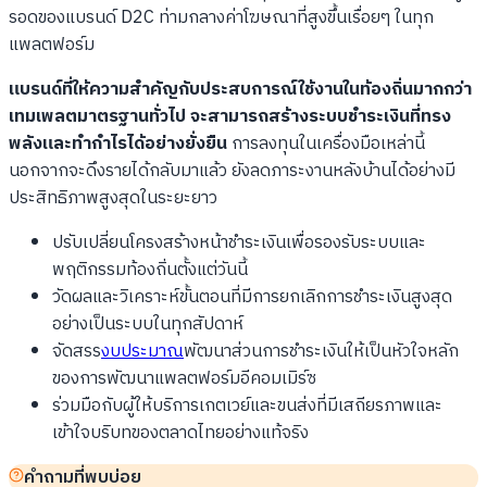
รอดของแบรนด์ D2C ท่ามกลางค่าโฆษณาที่สูงขึ้นเรื่อยๆ ในทุก
แพลตฟอร์ม
แบรนด์ที่ให้ความสำคัญกับประสบการณ์ใช้งานในท้องถิ่นมากกว่า
เทมเพลตมาตรฐานทั่วไป จะสามารถสร้างระบบชำระเงินที่ทรง
พลังและทำกำไรได้อย่างยั่งยืน
การลงทุนในเครื่องมือเหล่านี้
นอกจากจะดึงรายได้กลับมาแล้ว ยังลดภาระงานหลังบ้านได้อย่างมี
ประสิทธิภาพสูงสุดในระยะยาว
ปรับเปลี่ยนโครงสร้างหน้าชำระเงินเพื่อรองรับระบบและ
พฤติกรรมท้องถิ่นตั้งแต่วันนี้
วัดผลและวิเคราะห์ขั้นตอนที่มีการยกเลิกการชำระเงินสูงสุด
อย่างเป็นระบบในทุกสัปดาห์
จัดสรร
งบประมาณ
พัฒนาส่วนการชำระเงินให้เป็นหัวใจหลัก
ของการพัฒนาแพลตฟอร์มอีคอมเมิร์ซ
ร่วมมือกับผู้ให้บริการเกตเวย์และขนส่งที่มีเสถียรภาพและ
เข้าใจบริบทของตลาดไทยอย่างแท้จริง
คำถามที่พบบ่อย