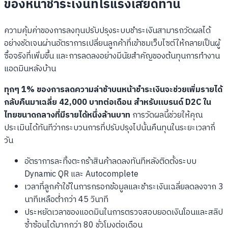
ของหน้าชำระเงินที่ไร้แรงเสียดทาน
ความคุ้มค่าของการลงทุนปรับปรุงระบบชำระเงินสามารถวัดผลได้
อย่างชัดเจนผ่านอัตราการเปลี่ยนลูกค้าที่เข้าชมเว็บไซต์ให้กลายเป็นผู้
ซื้อจริงที่เพิ่มขึ้น และการลดลงอย่างมีนัยสำคัญของต้นทุนการทำงาน
แอดมินหลังบ้าน
ทุกๆ 1% ของการลดความล่าช้าบนหน้าชำระเงินจะช่วยเพิ่มรายได้
กลับคืนมาเฉลี่ย 42,000 บาทต่อเดือน สำหรับแบรนด์ D2C ใน
ไทยขนาดกลางที่มีรายได้หนึ่งล้านบาท
การวัดผลนี้ช่วยให้คุณ
ประเมินได้ทันทีว่ากระบวนการที่ปรับปรุงไปนั้นคืนทุนในระยะเวลากี่
วัน
อัตราการละทิ้งตะกร้าสินค้าลดลงทันทีหลังติดตั้งระบบ
Dynamic QR และ Autocomplete
เวลาที่ลูกค้าใช้ในการกรอกข้อมูลและชำระเงินเฉลี่ยลดลงจาก 3
นาทีเหลือต่ำกว่า 45 วินาที
ประหยัดเวลาของแอดมินในการตรวจสอบยอดเงินโอนและสลิป
ซ้ำซ้อนได้มากกว่า 80 ชั่วโมงต่อเดือน