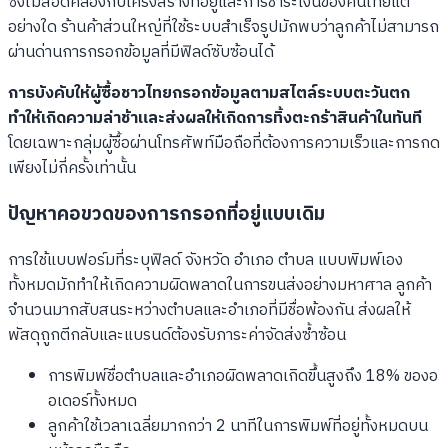
ซึ่งไม่สอดคล้องกับโครงสร้างที่อยู่และการชำระเงินของคนไทยแต่
อย่างใด ร้านค้าส่วนใหญ่ที่ใช้ระบบสำเร็จรูปมักพบว่าลูกค้าไม่สามารถ
ผ่านด่านการกรอกข้อมูลที่มีฟิลด์ซับซ้อนได้
การบังคับให้ผู้ซื้อชาวไทยกรอกข้อมูลตามสไตล์ระบบตะวันตก
ทำให้เกิดความล่าช้าและส่งผลให้เกิดการทิ้งตะกร้าสินค้าในทันที
โดยเฉพาะกลุ่มผู้ซื้อผ่านโทรศัพท์มือถือที่ต้องการความเร็วและการกด
เพียงไม่กี่ครั้งเท่านั้น
ปัญหาคอขวดของการกรอกที่อยู่แบบเดิม
การใช้แบบฟอร์มที่ระบุฟิลด์ จังหวัด อำเภอ ตำบล แบบพิมพ์เอง
ทั้งหมดมักทำให้เกิดความผิดพลาดในการขนส่งอย่างมหาศาล ลูกค้า
จำนวนมากสับสนระหว่างตำบลและอำเภอที่มีชื่อพ้องกัน ส่งผลให้
พัสดุถูกตีกลับและแบรนด์ต้องรับภาระค่าจัดส่งซ้ำซ้อน
การพิมพ์ชื่อตำบลและอำเภอผิดพลาดเกิดขึ้นสูงถึง 18% ของอ
อเดอร์ทั้งหมด
ลูกค้าใช้เวลาเฉลี่ยมากกว่า 2 นาทีในการพิมพ์ที่อยู่ทั้งหมดบน