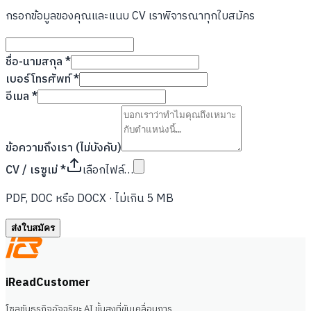
กรอกข้อมูลของคุณและแนบ CV เราพิจารณาทุกใบสมัคร
ชื่อ-นามสกุล
*
เบอร์โทรศัพท์
*
อีเมล
*
ข้อความถึงเรา (ไม่บังคับ)
CV / เรซูเม่
*
เลือกไฟล์…
PDF, DOC หรือ DOCX · ไม่เกิน 5 MB
ส่งใบสมัคร
iReadCustomer
โซลูชันธุรกิจอัจฉริยะ AI ขั้นสูงที่ขับเคลื่อนการ