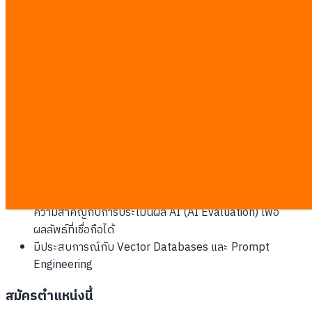
หรือ
hr@ireadcustomer.com
085-990-8320
คุณสมบัติที่เรามองหา
มีความเป็นเจ้าของงานสูง วางขอบเขต ลุยงาน และปิดโปรเจกต์
ลูกค้าได้เองแบบ End-to-End
เชี่ยวชาญ AI/LLM ลึก เข้าใจ LLMs ทั้งเชิงปฏิบัติและ
สถาปัตยกรรม, RAG ขั้นสูง, Contextual Memory และ
Agentic Workflow (โดยเฉพาะ LangGraph)
เขียน Python และ TypeScript ได้แข็งแรง ออกแบบ API ที่
Scale ได้และ Integrate AI เข้าโปรดักชันได้
ละเอียดเรื่องการเตรียมข้อมูล (Data Preparation) และให้
ความสำคัญกับการประเมินผล AI (AI Evaluation) เพื่อ
ผลลัพธ์ที่เชื่อถือได้
มีประสบการณ์กับ Vector Databases และ Prompt
Engineering
สมัครตำแหน่งนี้