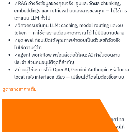
✓
RAG อ้างอิงข้อมูลของคุณจริง: จูนและวัดผล chunking,
embeddings และ retrieval บนเอกสารของคุณ — ไม่ใช่การ
เดาแบบ LLM ทั่วไป
✓
วิศวกรรมต้นทุน LLM: caching, model routing และงบ
token — ค่าใช้จ่ายรายเดือนคาดการณ์ได้ ไม่มีบิลบานปลาย
✓
ชุด eval ก่อนเปิดใช้ คุณภาพคำตอบเป็นตัวเลขที่วัดจริง
ไม่ใช่ความรู้สึก
✓
agent workflow พร้อมส่งต่อให้คน: AI ทำขั้นตอนงาน
ประจำ ส่วนคนอนุมัติจุดที่สำคัญ
✓
ย้ายผู้ให้บริการได้: OpenAI, Gemini, Anthropic หรือโมเดล
local หลัง interface เดียว — เปลี่ยนได้โดยไม่ต้องรื้อระบบ
ดูตารางราคาเต็ม →
โมเดลการส่งมอบ
ทีม Thailand-based ทำงาน remote-first กับลูกค้าประเทศไทย
ประชุมออนไลน์รายสัปดาห์ ส่งมอบเป็นรอบ sprint และรวมกรณีที่