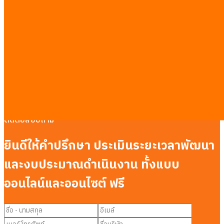
เชื่อม LINE Official Accountในประเทศไทย
พัฒนา MVPในประเทศไทย
ที่ปรึกษา AIในประเทศไทย
รับทำ AEO ให้ AI แนะนำธุรกิจในประเทศไทย
รับทำ Dashboardในประเทศไทย
ระบบจองคิวผ่าน LINEในประเทศไทย
รับทำระบบ CRMในประเทศไทย
รวมคู่มือจากงานจริง
·
ดูตารางราคาเต็ม →
ติดต่อสอบถาม
ยินดีให้คำปรึกษา ประเมินระยะเวลาพัฒนา
และงบประมาณดำเนินงาน ทั้งแบบ
ออนไลน์และออนไซต์ ฟรี