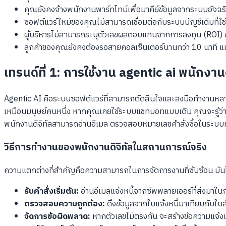
คุณยังคงจ้างพนักงานพาร์ทไทม์เพื่อมาคีย์ข้อมูลจากระบบอัจฉร
ซอฟต์แวร์ใหม่ของคุณไม่สามารถเชื่อมต่อกับระบบบัญชีเดิมที่ใช
ผู้บริหารไม่สามารถระบุตัวเลขผลตอบแทนจากการลงทุน (ROI) 
ลูกค้าของคุณยังคงต้องรอสายคอลเซ็นเตอร์นานกว่า 10 นาที แม
เทรนด์ที่ 1: การใช้งาน agentic ai พนักงานดิ
Agentic AI คือระบบซอฟต์แวร์ที่สามารถตัดสินใจและลงมือทำงานหลาย
เหมือนมนุษย์คนหนึ่ง หากคุณเคยใช้ระบบแชทบอทแบบเดิม คุณจะรู้ว่ามันทำ
พนักงานดิจิทัลสามารถอ่านอีเมล ตรวจสอบหมายเลขคำสั่งซื้อในระบบหลังบ
วิธีการทำงานของพนักงานดิจิทัลในสถานการณ์จริง
ความแตกต่างที่สำคัญคือความสามารถในการจัดการงานที่ซับซ้อน มันไม่
รับคำสั่งเริ่มต้น:
อ่านอีเมลแจ้งหนี้จากซัพพลายเออร์ที่ส่งมาใ
ตรวจสอบความถูกต้อง:
ดึงข้อมูลจากใบแจ้งหนี้มาเทียบกับใบส
จัดการข้อผิดพลาด:
หากตัวเลขไม่ตรงกัน จะสร้างข้อความแจ้งเต