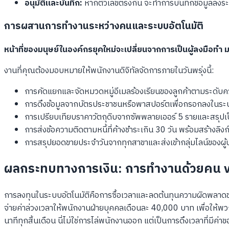
อนุมัติและบันทึก:
หากตัวเลขตรงกัน จะทำการบันทึกข้อมูลลงระ
การผสานการทำงานระหว่างคนและระบบอัตโนมัติ
หน้าที่ของมนุษย์ในองค์กรยุคใหม่จะเปลี่ยนจากการเป็นผู้ลงมือทำ 
งานที่คุณต้องมอบหมายให้พนักงานดิจิทัลจัดการภายในวันพรุ่งนี้:
การคัดแยกและจัดหมวดหมู่อีเมลร้องเรียนของลูกค้าตามระดับ
การดึงข้อมูลจากบัตรประชาชนหรือพาสปอร์ตเพื่อกรอกลงในระบ
การเปรียบเทียบราคาวัตถุดิบจากซัพพลายเออร์ 5 รายและสรุปเป็
การส่งข้อความติดตามหนี้ที่ค้างชำระเกิน 30 วัน พร้อมสร้างลิงก์
การสรุปยอดขายประจำวันจากทุกสาขาและส่งเข้ากลุ่มไลน์ของผู้
ผลกระทบทางการเงิน: การทำงานด้วยคน vs
การลงทุนในระบบอัตโนมัติคือการซื้อเวลาและลดต้นทุนความผิดพลาดขอ
จ่ายค่าล่วงเวลาให้พนักงานฝ่ายบุคคลเดือนละ 40,000 บาท เพื่อให้พว
นาทีทุกสิ้นเดือน นี่ไม่ใช่การไล่พนักงานออก แต่เป็นการดึงเวลาที่