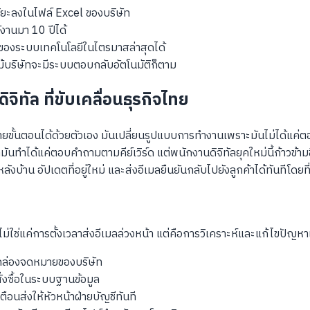
ิยะลงในไฟล์ Excel ของบริษัท
้งานมา 10 ปีได้
ของระบบเทคโนโลยีในไตรมาสล่าสุดได้
้บริษัทจะมีระบบตอบกลับอัตโนมัติก็ตาม
จิทัล ที่ขับเคลื่อนธุรกิจไทย
ขั้นตอนได้ด้วยตัวเอง มันเปลี่ยนรูปแบบการทำงานเพราะมันไม่ได้แค่ต
ได้แค่ตอบคำถามตามคีย์เวิร์ด แต่พนักงานดิจิทัลยุคใหม่นี้ก้าวข้ามขีดจ
้าน อัปเดตที่อยู่ใหม่ และส่งอีเมลยืนยันกลับไปยังลูกค้าได้ทันทีโดยท
ใช่แค่การตั้งเวลาส่งอีเมลล่วงหน้า แต่คือการวิเคราะห์และแก้ไขปัญห
นกล่องจดหมายของบริษัท
ั่งซื้อในระบบฐานข้อมูล
ือนส่งให้หัวหน้าฝ่ายบัญชีทันที