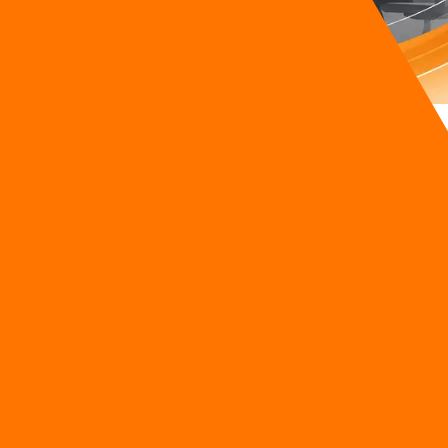
ช้เทคโนโลยีแบบฉาบฉวย และเปลี่ยนผ่านไปสู่การสร้างผลกำไรทางธุรกิจที
 50,000 บาทต่อเดือน หลังจากพบว่าเทคโนโลยีเหล่านั้นไม่ได้ช่วยลดภาร
ขนาดย่อม (SMB) รวมถึงองค์กรขนาดใหญ่ในไทย ไม่สามารถจ่ายเงินซื้อเทค
งกันความเสี่ยงทางดิจิทัลได้อย่างสมบูรณ์แบบ
เปลี่ยนแปลงครั้งสำคัญขององค์กรไทย โดยมุ่งเน้นไปที่ 3 เทรนด์หลักที่หล
บบความปลอดภัยเชิงรุก
้องเน้นการวัดผลกำไรจากการใช้ ai
ิ่มรายได้ที่จับต้องได้จริง มันกลายเป็นสิ่งจำเป็นเพราะการลงทุนแบบไร
ยให้พนักงาน โดยหวังว่าประสิทธิภาพการทำงานจะเพิ่มขึ้นเองตามธรรม
นั้น
ความล้มเหลวในการสร้างกำไรจากเทคโนโลยีเกิดจากการที่ผู้บริหา