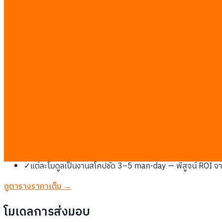
โปรดทราบ:
เราสร้าง layer AI/ML ทับ ERP เดิม คุณเก็บสิทธิ์ ERP ไว้
ทำไมตลาดกรุงเทพต้องการสิ่งนี้
ศูนย์กลางทางการเงินและเทคโนโลยีของไทย มีงบ IT สูงสุด ระบบนิเว
งานเสริม AI บน ERP เดิมเป็นงานสโคปเล็กที่เรตคงที่ 7,000 บาท/
ไทยประมาณ 5 man-day (35,000 บาท) และระบบแนะนำสั่งซื้ออัตโนมั
ต้องแตะ
✓
OCR อ่านใบแจ้งหนี้ซัพพลายเออร์: ถ่ายรูปหรือไฟล์ PDF กลาย
✓
AI agent ถามสต็อกผ่าน LINE: หน้างานและฝ่ายขายพิมพ์ถาม "
✓
แนะนำสั่งซื้ออัตโนมัติจากยอดขาย lead time และจุดสั่งซื้อ
✓
ทำงานทับ Odoo, SAP, Dynamics หรือ ERP สั่งทำ — เชื่อมผ่าน 
✓
แต่ละโมดูลเป็นงานสโคปชัด 3–5 man-day — พิสูจน์ ROI จ
ดูตารางราคาเต็ม →
โมเดลการส่งมอบ