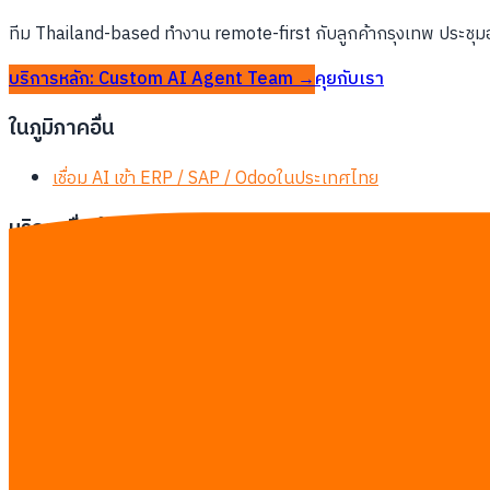
ทีม Thailand-based ทำงาน remote-first กับลูกค้ากรุงเทพ ประชุมอ
บริการหลัก: Custom AI Agent Team →
คุยกับเรา
ในภูมิภาคอื่น
เชื่อม AI เข้า ERP / SAP / Odooในประเทศไทย
บริการอื่นสำหรับกรุงเทพ
Custom AI Agent Teamในกรุงเทพ
AI Trainingในกรุงเทพ
Software Developmentในกรุงเทพ
AI Automationในกรุงเทพ
คัสตอม Odooในกรุงเทพ
ติดตั้ง ERPในกรุงเทพ
ระบบบริหารสต็อก/คลังสินค้าในกรุงเทพ
พัฒนาแชตบอท AIในกรุงเทพ