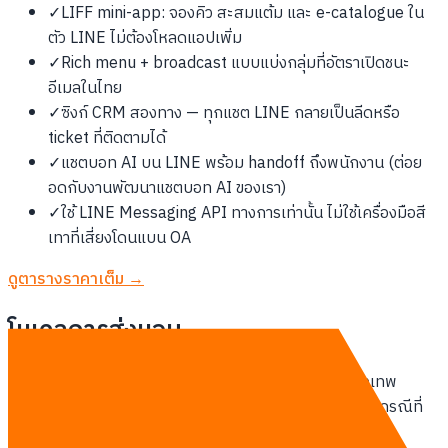
✓
LIFF mini-app: จองคิว สะสมแต้ม และ e-catalogue ใน
ตัว LINE ไม่ต้องโหลดแอปเพิ่ม
✓
Rich menu + broadcast แบบแบ่งกลุ่มที่อัตราเปิดชนะ
อีเมลในไทย
✓
ซิงก์ CRM สองทาง — ทุกแชต LINE กลายเป็นลีดหรือ
ticket ที่ติดตามได้
✓
แชตบอท AI บน LINE พร้อม handoff ถึงพนักงาน (ต่อย
อดกับงานพัฒนาแชตบอท AI ของเรา)
✓
ใช้ LINE Messaging API ทางการเท่านั้น ไม่ใช้เครื่องมือสี
เทาที่เสี่ยงโดนแบน OA
ดูตารางราคาเต็ม →
โมเดลการส่งมอบ
ทีม Thailand-based ทำงาน remote-first กับลูกค้ากรุงเทพ
ประชุมออนไลน์รายสัปดาห์ ส่งมอบเป็นรอบ sprint และรวมกรณีที่
ต้อง on-site ในสัญญาตั้งแต่ต้น