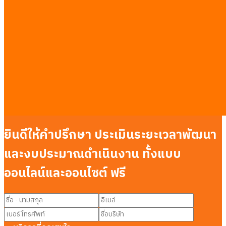
ที่ปรึกษา AIในกรุงเทพ
พัฒนาแอป LLMในกรุงเทพ
รับทำ AEO ให้ AI แนะนำธุรกิจในกรุงเทพ
รับทำ Dashboardในกรุงเทพ
ระบบจองคิวผ่าน LINEในกรุงเทพ
รับทำระบบ CRMในกรุงเทพ
รวมคู่มือจากงานจริง
·
ดูตารางราคาเต็ม →
ติดต่อสอบถาม
ยินดีให้คำปรึกษา ประเมินระยะเวลาพัฒนา
และงบประมาณดำเนินงาน ทั้งแบบ
ออนไลน์และออนไซต์ ฟรี