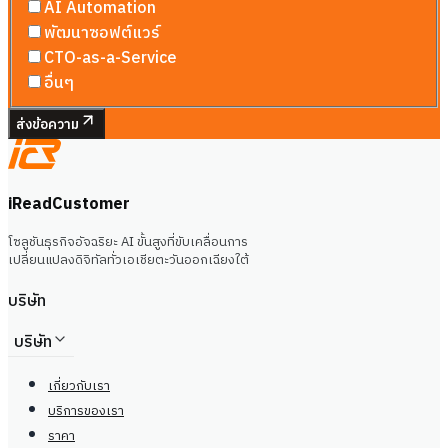
AI Automation
พัฒนาซอฟต์แวร์
CTO-as-a-Service
อื่นๆ
ส่งข้อความ
iReadCustomer
โซลูชันธุรกิจอัจฉริยะ AI ขั้นสูงที่ขับเคลื่อนการ
เปลี่ยนแปลงดิจิทัลทั่วเอเชียตะวันออกเฉียงใต้
บริษัท
บริษัท
เกี่ยวกับเรา
บริการของเรา
ราคา