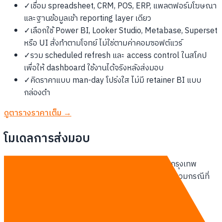
✓
เชื่อม spreadsheet, CRM, POS, ERP, แพลตฟอร์มโฆษณา
และฐานข้อมูลเข้า reporting layer เดียว
✓
เลือกใช้ Power BI, Looker Studio, Metabase, Superset
หรือ UI สั่งทำตามโจทย์ ไม่ใช่ตามค่าคอมซอฟต์แวร์
✓
รวม scheduled refresh และ access control ในสโคป
เพื่อให้ dashboard ใช้งานได้จริงหลังส่งมอบ
✓
คิดราคาแบบ man-day โปร่งใส ไม่มี retainer BI แบบ
กล่องดำ
ดูตารางราคาเต็ม →
โมเดลการส่งมอบ
ทีม Thailand-based ทำงาน remote-first กับลูกค้ากรุงเทพ
ประชุมออนไลน์รายสัปดาห์ ส่งมอบเป็นรอบ sprint และรวมกรณีที่
ต้อง on-site ในสัญญาตั้งแต่ต้น
บริการหลัก: Market Intelligence →
คุยกับเรา