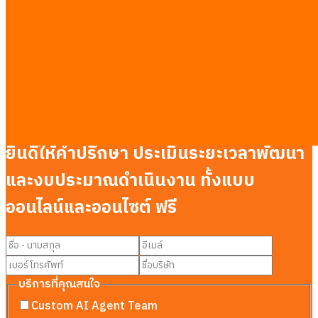
พัฒนาแอป LLMในกรุงเทพ
รับทำ AEO ให้ AI แนะนำธุรกิจในกรุงเทพ
ระบบจองคิวผ่าน LINEในกรุงเทพ
รับทำระบบ CRMในกรุงเทพ
รวมคู่มือจากงานจริง
·
ดูตารางราคาเต็ม →
ติดต่อสอบถาม
ยินดีให้คำปรึกษา ประเมินระยะเวลาพัฒนา
และงบประมาณดำเนินงาน ทั้งแบบ
ออนไลน์และออนไซต์ ฟรี
บริการที่คุณสนใจ
Custom AI Agent Team