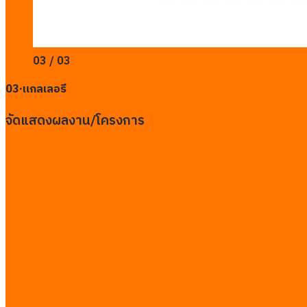
03 / 03
03
·
แกลเลอรี
จัดแสดงผลงาน/โครงการ
เยี่ยมชมเว็บไซต์จริง
แชร์เนื้อหานี้
ผลงานอื่น ๆ
Hotel D Management