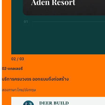
02 / 03
02
·
แกลเลอรี
บริการครบวงจร ออกแบบถึงก่อสร้าง
สองภาษา ไทย/อังกฤษ